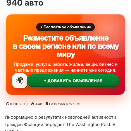
940 авто
⚡ Бесплатное объявление
Разместите объявление
в своем регионе или по всему
миру
Продажи, услуги, работа, жилье, вещи, бизнес и
частные предложения — начните уже сегодня.
🌍
+ ДОБАВИТЬ ОБЪЯВЛЕНИЕ
01.10.2019
448
Less than a minute
Информацию о результатах новогодней активности
граждан Франции передает The Washington Post. В