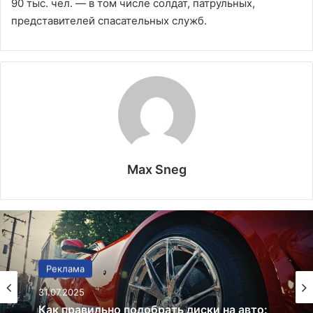
90 тыс. чел. — в том числе солдат, патрульных,
представителей спасательных служб.
Max Sneg
Реклама
Реклама
25.07.2025
31.07.2025