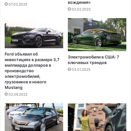
а
а
вождения»
07.02.2025
М
б
02.02.2022
у
и
х
л
а
и
м
з
м
и
е
р
д
о
Ford объявил об
а
в
Электромобили в США: 7
инвестициях в размере 3,7
а
ключевых трендов
миллиарда долларов в
т
03.01.2025
производство
ь
электромобилей,
с
грузовиков и нового
я
Mustang
02.06.2022