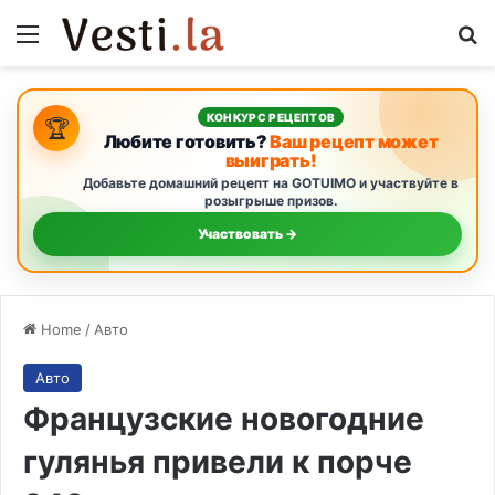
Menu
S
КОНКУРС РЕЦЕПТОВ
🏆
Любите готовить?
Ваш рецепт может
выиграть!
Добавьте домашний рецепт на GOTUIMO и участвуйте в
розыгрыше призов.
Участвовать →
Home
/
Авто
Авто
Французские новогодние
гулянья привели к порче