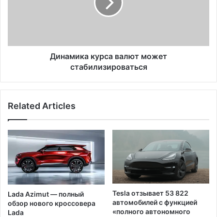
т
м
о
и
р
к
а
а
к
к
а
у
Динамика курса валют может
р
р
стабилизироваться
и
с
к
а
а
в
Related Articles
т
а
у
л
р
ю
н
т
а
м
П
о
р
ж
о
е
р
т
Tesla отзывает 53 822
Lada Azimut — полный
о
с
автомобилей с функцией
обзор нового кроссовера
к
т
«полного автономного
Lada