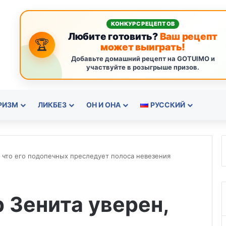
КОНКУРС РЕЦЕПТОВ
Любите готовить?
Ваш рецепт
🏆
может выиграть!
Добавьте домашний рецепт на GOTUIMO и
участвуйте в розыгрыше призов.
РИЗМ
ЛИКБЕЗ
ОН И ОНА
РУССКИЙ
 что его подопечных преследует полоса невезения
 Зенита уверен,