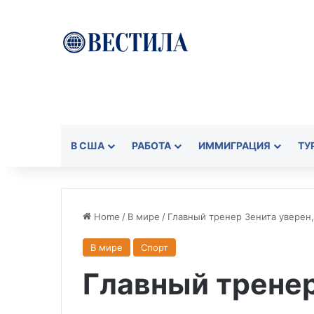
В США
РАБОТА
ИММИГРАЦИЯ
ТУ
Home
/
В мире
/
Главный тренер Зенита уверен,
В мире
Спорт
Главный тренер