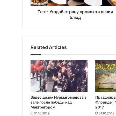
а
д
а
Тест: Угадай страну происхождения
й
блюд
с
т
р
а
н
Related Articles
у
п
р
о
и
с
х
о
ж
Видео драки Нурмагомедова в
Праздник в
д
зале после победы над
Флориде | N
е
Макгрегором‍
2017
н
01.10.2019
01.10.2019
и