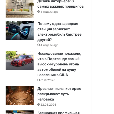
Дизайн интерьера: 8
самых важных принципов
3 недели ago
Почему одна зарядная
станция заряжает
электромобиль быстрее
другой?
4 недели ago
Исследование показало,
что в Портленде самый
высокий уровень угона
автомобилей на душу
населения в США
01.07.2026
Древние числа, которые
раскрывают суть
человека
22.05.2026
Бесшовная профильная