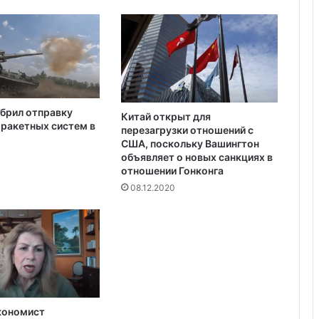
Украина получила одобрение
кредита на $880 млн от Совета
директоров МВФ
брил отправку
Китай открыт для
ракетных систем в
перезагрузки отношений с
США, поскольку Вашингтон
объявляет о новых санкциях в
отношении Гонконга
08.12.2020
кономист