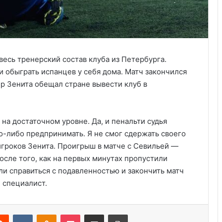
есь тренерский состав клуба из Петербурга.
обыграть испанцев у себя дома. Матч закончился
ер Зенита обещал стране вывести клуб в
а достаточном уровне. Да, и пенальти судья
о-либо предпринимать. Я не смог сдержать своего
игроков Зенита. Проигрыш в матче с Севильей —
Анализ событий в Крокусе, что на
сле того, как на первых минутах пропустили
самом деле произошло. Полная
ли справиться с подавленностью и закончить матч
хронология событий.
 специалист.
Украина получила одобрение
кредита на $880 млн от Совета
Reddit
VKontakte
Odnoklassniki
Pocket
Share via Email
Print
директоров МВФ