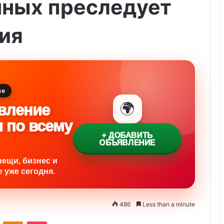
чных преследует
ия
ие
🌍
вление
и по всему
+ ДОБАВИТЬ
ОБЪЯВЛЕНИЕ
вещи, бизнес и
 уже сегодня.
486
Less than a minute
ontakte
Odnoklassniki
Pocket