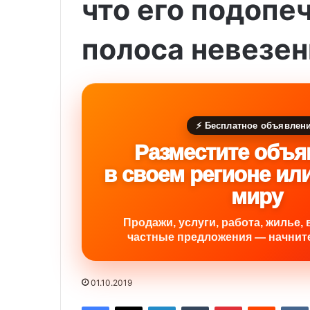
что его подопе
полоса невезен
⚡ Бесплатное объявлен
Разместите объя
в своем регионе ил
миру
Продажи, услуги, работа, жилье, 
частные предложения — начните
01.10.2019
Facebook
X
LinkedIn
Tumblr
Pinterest
Reddit
VK