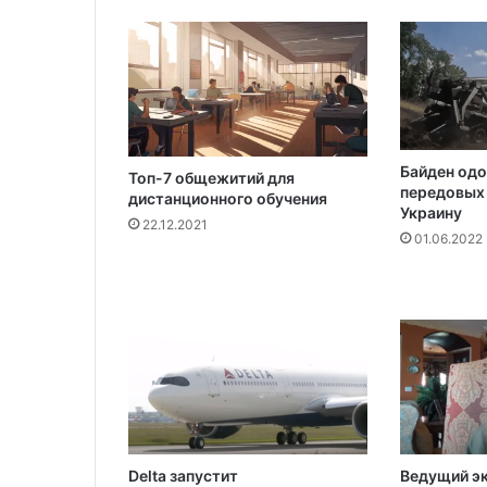
я
б
л
ю
д
Байден одо
Топ-7 общежитий для
передовых 
дистанционного обучения
Украину
22.12.2021
01.06.2022
Delta запустит
Ведущий э