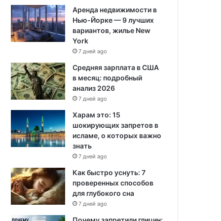
Аренда недвижимости в
Нью-Йорке — 9 лучших
вариантов, жилье New
York
7 дней ago
Средняя зарплата в США
в месяц: подробный
анализ 2026
7 дней ago
Харам это: 15
шокирующих запретов в
исламе, о которых важно
знать
7 дней ago
Как быстро уснуть: 7
проверенных способов
для глубокого сна
7 дней ago
Почему запретили глицин: