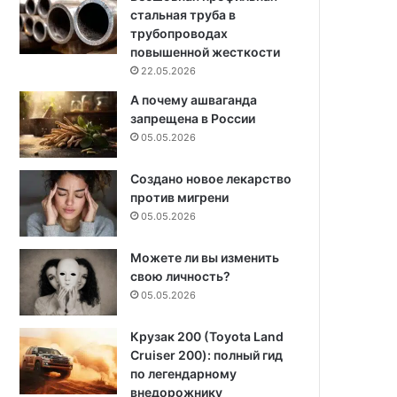
стальная труба в
трубопроводах
повышенной жесткости
22.05.2026
А почему ашваганда
запрещена в России
05.05.2026
Создано новое лекарство
против мигрени
05.05.2026
Можете ли вы изменить
свою личность?
05.05.2026
Крузак 200 (Toyota Land
Cruiser 200): полный гид
по легендарному
внедорожнику