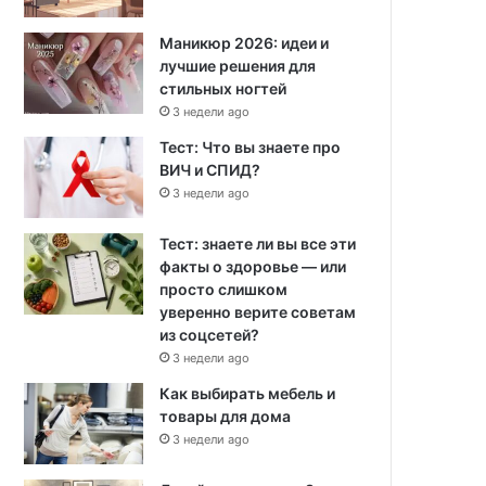
Маникюр 2026: идеи и
лучшие решения для
стильных ногтей
3 недели ago
Тест: Что вы знаете про
ВИЧ и СПИД?
3 недели ago
Тест: знаете ли вы все эти
факты о здоровье — или
просто слишком
уверенно верите советам
из соцсетей?
3 недели ago
Как выбирать мебель и
товары для дома
3 недели ago