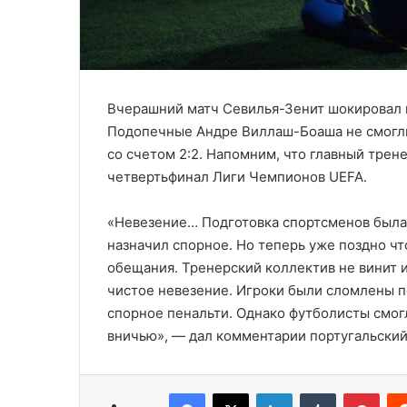
Вчерашний матч Севилья-Зенит шокировал в
Подопечные Андре Виллаш-Боаша не смогли 
со счетом 2:2. Напомним, что главный трен
четвертьфинал Лиги Чемпионов UEFA.
«Невезение… Подготовка спортсменов была н
назначил спорное. Но теперь уже поздно чт
обещания. Тренерский коллектив не винит 
чистое невезение. Игроки были сломлены по
спорное пенальти. Однако футболисты смог
вничью», — дал комментарии португальский
Facebook
X
LinkedIn
Tumblr
Pinterest