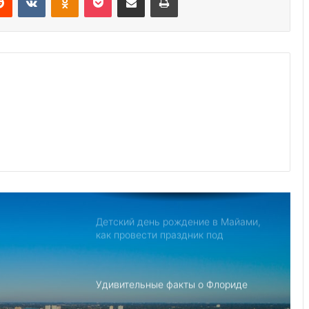
Дом с привидениями в Америке,
рейтинг самых страшных
Джо Байден обнародовал план
противодействия Китаю
Северная Корея обвиняет США в
создании «НАТО в азиатском стиле»
для свержения Ким Чен Ына
Детский день рождение в Майами,
как провести праздник под
открытым небом
Удивительные факты о Флориде