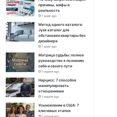
причины, мифы и
реальность
7 дней ago
Метод одного каталога:
Jysk каталог для
обстановки квартиры без
дизайнера
7 дней ago
Матрица судьбы: полное
руководство к познанию
себя и своего пути
1 неделя ago
Нарцисс: 7 способов
манипулировать
отношениями
1 неделя ago
Усыновление в США: 7
ключевых этапов
1 неделя ago