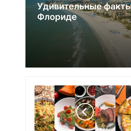
Удивительные факты
Флориде
Т
е
с
т
:
У
г