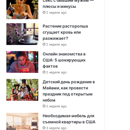
Секс с бывшим мужем —
плюсы и минусы
2 недели ago
Растение расторопша
сгущает кровь или
разжижает?
2 недели ago
Онлайн знакомства в
США: 5 шокирующих
фактов
2 недели ago
Детский день рождение в
Майами, как провести
праздник под открытым
небом
2 недели ago
Необходимая мебель для
съемной квартиры в США
3 недели ago