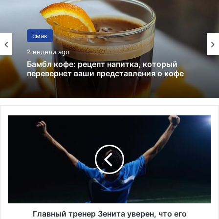
смак
02.05.2026
смак
Что такое ирландское масло? Польза,
2 недели ago
вкус, история
Г
Бамбл кофе: рецепт напитка, который
л
перевернет ваши представления о кофе
а
в
н
ы
й
т
р
е
Главный тренер Зенита уверен, что его