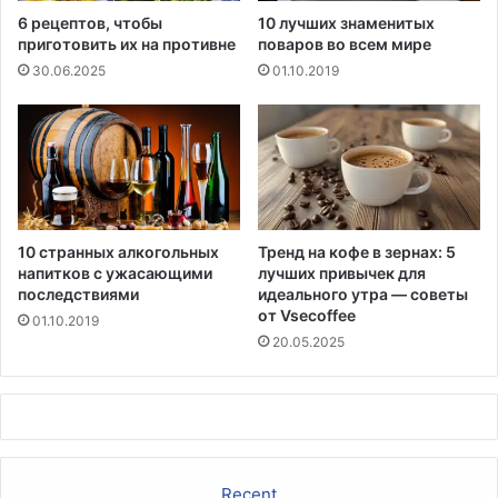
о
6 рецептов, чтобы
10 лучших знаменитых
л
приготовить их на противне
поваров во всем мире
о
30.06.2025
01.10.2019
с
а
н
е
в
е
з
е
10 странных алкогольных
Тренд на кофе в зернах: 5
напитков с ужасающими
лучших привычек для
н
последствиями
идеального утра — советы
и
от Vsecoffee
я
01.10.2019
20.05.2025
Recent