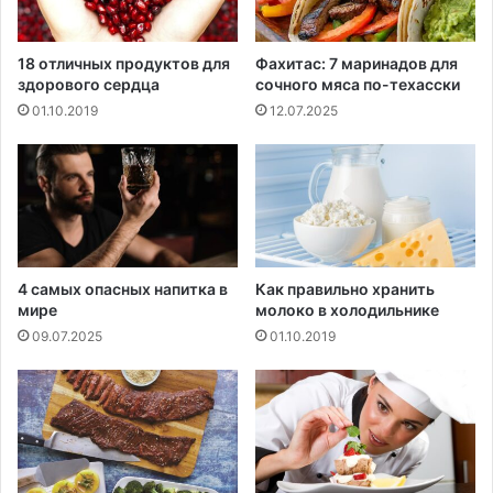
о
б
п
а
о
в
18 отличных продуктов для
Фахитас: 7 маринадов для
д
л
здорового сердца
сочного мяса по-техасски
о
я
01.10.2019
12.07.2025
п
т
е
ь
ч
я
н
б
ы
л
х
о
п
к
р
и
4 самых опасных напитка в
Как правильно хранить
е
в
мире
молоко в холодильнике
с
п
09.07.2025
01.10.2019
л
и
е
щ
д
у
у
е
т
п