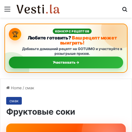
Menu
S
КОНКУРС РЕЦЕПТОВ
🏆
Любите готовить?
Ваш рецепт может
выиграть!
Добавьте домашний рецепт на GOTUIMO и участвуйте в
розыгрыше призов.
Участвовать →
Home
/
смак
смак
Фруктовые соки