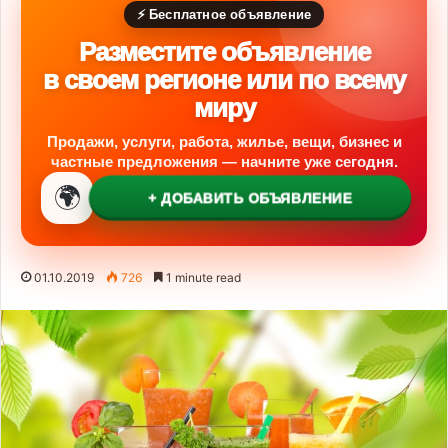
⚡ Бесплатное объявление
Разместите объявление
в своем регионе или по всему
миру
Продажи, услуги, работа, жилье, вещи, бизнес и
частные предложения — начните уже сегодня.
🌍
+ ДОБАВИТЬ ОБЪЯВЛЕНИЕ
01.10.2019
726
1 minute read