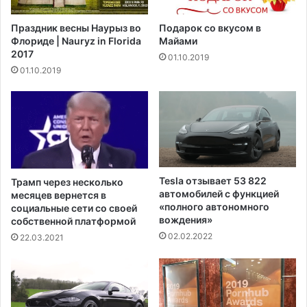
а
т
т
о
Праздник весны Наурыз во
Подарок со вкусом в
ы
д
Флориде | Nauryz in Florida
Майами
п
н
2017
01.10.2019
р
о
01.10.2019
е
р
д
а
с
з
т
о
а
в
в
ы
и
х
т
п
Tesla отзывает 53 822
Трамп через несколько
е
е
автомобилей с функцией
месяцев вернется в
л
р
«полного автономного
социальные сети со своей
е
ч
вождения»
собственной платформой
й
а
02.02.2022
22.03.2021
п
т
о
о
п
к
о
п
г
о