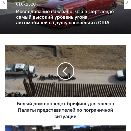
24.06.2025
Россия больше не получит американских
льгот: что это значит и к чему приведёт
Б
е
л
ы
й
д
о
м
п
р
Белый дом проведет брифинг для членов
о
Палаты представителей по пограничной
в
ситуации
е
д
С