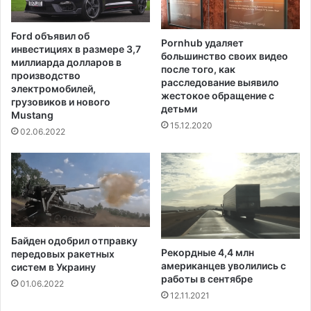
р
с
а
л
Ford объявил об
н
Pornhub удаляет
е
инвестициях в размере 3,7
и
большинство своих видео
о
миллиарда долларов в
после того, как
ч
б
производство
расследование выявило
н
н
электромобилей,
жестокое обращение с
о
а
грузовиков и нового
детьми
й
Mustang
р
15.12.2020
с
у
02.06.2022
и
ж
т
е
у
н
а
и
ц
я
и
"
и
д
Байден одобрил отправку
о
Рекордные 4,4 млн
передовых ракетных
с
американцев уволились с
систем в Украину
т
работы в сентябре
01.06.2022
а
12.11.2021
т