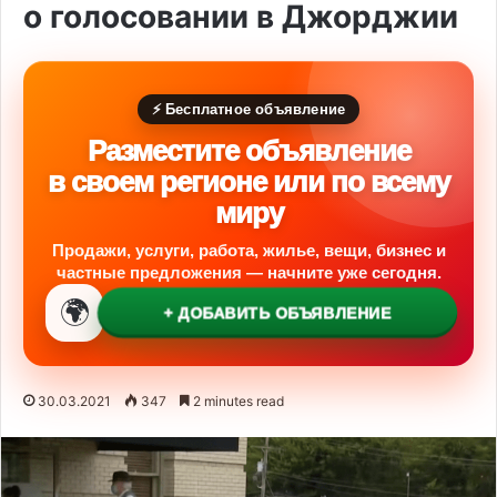
о голосовании в Джорджии
⚡ Бесплатное объявление
Разместите объявление
в своем регионе или по всему
миру
Продажи, услуги, работа, жилье, вещи, бизнес и
частные предложения — начните уже сегодня.
🌍
+ ДОБАВИТЬ ОБЪЯВЛЕНИЕ
30.03.2021
347
2 minutes read