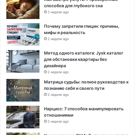
и
способов для глубокого сна
н
2 недели ago
у
д
Почему запретили глицин: причины,
и
мифы и реальность
т
2 недели ago
е
л
ь
Метод одного каталога: Jysk каталог
н
для обстановки квартиры без
о
дизайнера
г
2 недели ago
о
Матрица судьбы: полное руководство к
т
познанию себя и своего пути
р
2 недели ago
у
д
Нарцисс: 7 способов манипулировать
а
отношениями
2 недели ago