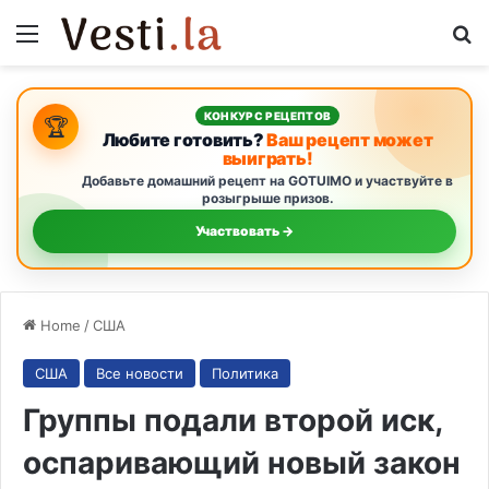
Menu
S
КОНКУРС РЕЦЕПТОВ
🏆
Любите готовить?
Ваш рецепт может
выиграть!
Добавьте домашний рецепт на GOTUIMO и участвуйте в
розыгрыше призов.
Участвовать →
Home
/
США
США
Все новости
Политика
Группы подали второй иск,
оспаривающий новый закон