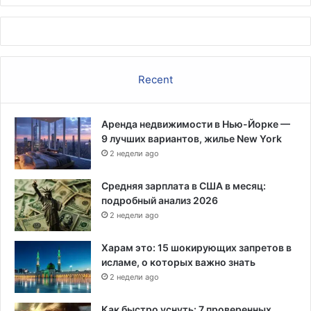
о
ч
н
ы
х
Recent
д
о
к
Аренда недвижимости в Нью-Йорке —
а
9 лучших вариантов, жилье New York
з
2 недели ago
а
т
е
Средняя зарплата в США в месяц:
л
подробный анализ 2026
ь
2 недели ago
с
т
Харам это: 15 шокирующих запретов в
в
исламе, о которых важно знать
"
2 недели ago
п
р
Как быстро уснуть: 7 проверенных