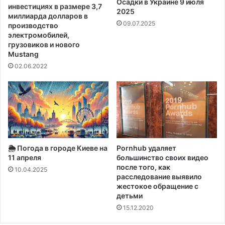
е
е
Осадки в Украине 9 июля
инвестициях в размере 3,7
т
2025
с
миллиарда долларов в
Т
к
09.07.2025
производство
е
о
электромобилей,
х
м
грузовиков и нового
а
Mustang
у
с
к
02.06.2022
р
е
д
и
т
у
в
🌦️ Погода в городе Киеве на
Pornhub удаляет
р
11 апреля
большинство своих видео
а
после того, как
10.04.2025
з
расследование выявило
м
жестокое обращение с
е
детьми
р
15.12.2020
е
5