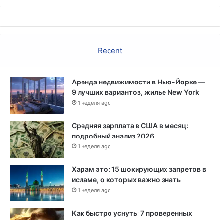
0
0
0
0
д
Recent
о
л
л
Аренда недвижимости в Нью-Йорке —
а
9 лучших вариантов, жилье New York
р
1 неделя ago
о
в
Средняя зарплата в США в месяц:
,
подробный анализ 2026
в
1 неделя ago
ы
д
Харам это: 15 шокирующих запретов в
в
исламе, о которых важно знать
и
1 неделя ago
н
у
Как быстро уснуть: 7 проверенных
т