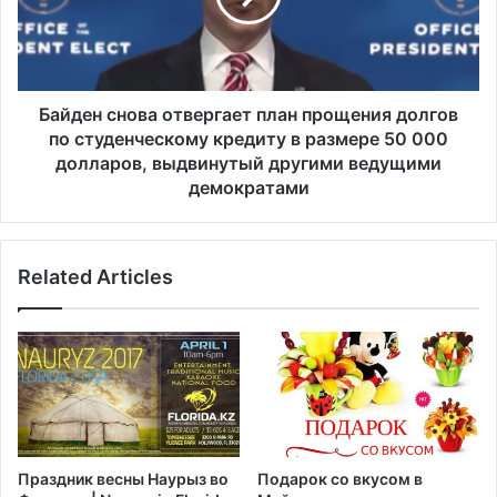
а
н
ч
с
у
н
т
о
,
в
Байден снова отвергает план прощения долгов
п
а
по студенческому кредиту в размере 50 000
о
о
долларов, выдвинутый другими ведущими
с
т
демократами
к
в
о
е
л
р
ь
Related Articles
г
к
а
у
е
к
т
р
п
а
л
й
а
н
н
е
п
Праздник весны Наурыз во
Подарок со вкусом в
м
р