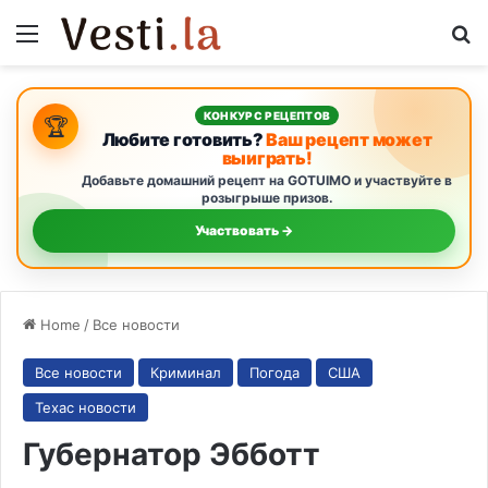
Menu
S
КОНКУРС РЕЦЕПТОВ
🏆
Любите готовить?
Ваш рецепт может
выиграть!
Добавьте домашний рецепт на GOTUIMO и участвуйте в
розыгрыше призов.
Участвовать →
Home
/
Все новости
Все новости
Криминал
Погода
США
Техас новости
Губернатор Эбботт