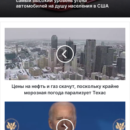
особенности зимней столицы
Ц
Исследование показало, что в Портленде
е
самый высокий уровень угона
н
автомобилей на душу населения в США
ы
н
а
н
е
ф
т
Цены на нефть и газ скачут, поскольку крайне
ь
морозная погода парализует Техас
и
г
Б
а
а
з
й
с
д
к
е