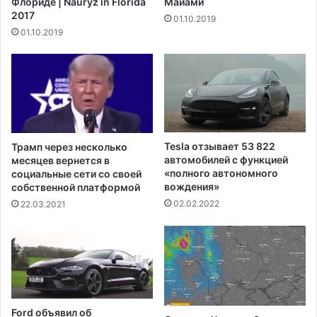
Флориде | Nauryz in Florida
Майами
о
о
2017
01.10.2019
р
щ
01.10.2019
о
е
з
н
н
и
а
я
я
д
п
о
о
л
г
г
Tesla отзывает 53 822
Трамп через несколько
о
о
автомобилей с функцией
месяцев вернется в
д
в
«полного автономного
социальные сети со своей
а
п
вождения»
собственной платформой
п
о
02.02.2022
22.03.2021
а
с
р
т
а
у
л
д
и
е
з
н
у
ч
Ford объявил об