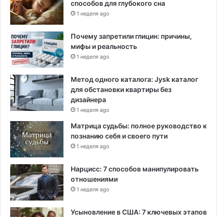
способов для глубокого сна
ы
1 неделя ago
й
д
р
Почему запретили глицин: причины,
у
мифы и реальность
г
1 неделя ago
и
м
Метод одного каталога: Jysk каталог
и
для обстановки квартиры без
в
дизайнера
е
1 неделя ago
д
Матрица судьбы: полное руководство к
у
познанию себя и своего пути
щ
1 неделя ago
и
м
и
Нарцисс: 7 способов манипулировать
д
отношениями
е
1 неделя ago
м
о
Усыновление в США: 7 ключевых этапов