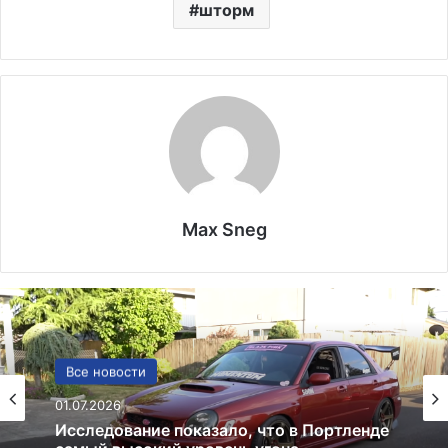
шторм
Max Sneg
Погода
Все новости
12.12.2025
Погода в Киеве: прогноз, климат и
01.07.2026