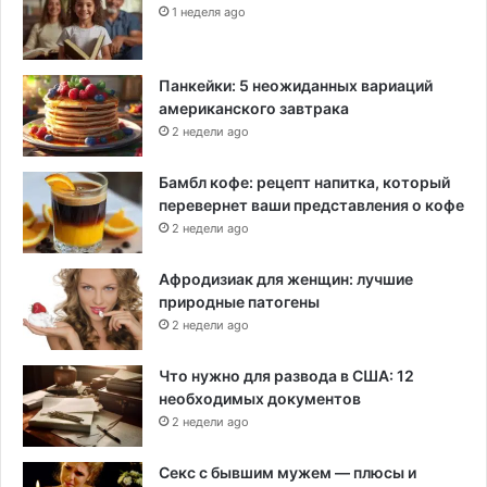
к
1 неделя ago
р
а
т
Панкейки: 5 неожиданных вариаций
а
американского завтрака
м
2 недели ago
и
Бамбл кофе: рецепт напитка, который
перевернет ваши представления о кофе
2 недели ago
Афродизиак для женщин: лучшие
природные патогены
2 недели ago
Что нужно для развода в США: 12
необходимых документов
2 недели ago
Секс с бывшим мужем — плюсы и