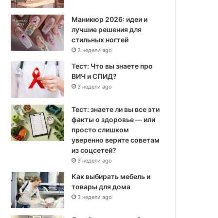
Маникюр 2026: идеи и
лучшие решения для
стильных ногтей
3 недели ago
Тест: Что вы знаете про
ВИЧ и СПИД?
3 недели ago
Тест: знаете ли вы все эти
факты о здоровье — или
просто слишком
уверенно верите советам
из соцсетей?
3 недели ago
Как выбирать мебель и
товары для дома
3 недели ago