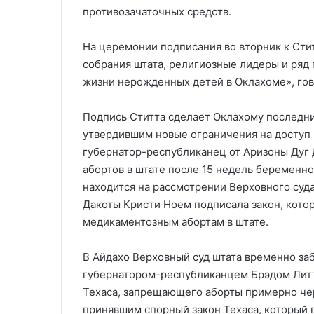
противозачаточных средств.
На церемонии подписания во вторник к Сти
собрания штата, религиозные лидеры и ряд
жизни нерожденных детей в Оклахоме», гов
Подпись Ститта сделает Оклахому последн
утвердившим новые ограничения на доступ 
губернатор-республиканец от Аризоны Дуг 
абортов в штате после 15 недель беременн
находится на рассмотрении Верховного суд
Дакоты Кристи Ноем подписала закон, кото
медикаментозным абортам в штате.
В Айдахо Верховный суд штата временно за
губернатором-республиканцем Брэдом Литтл
Техаса, запрещающего аборты примерно чер
принявшим спорный закон Техаса, который 