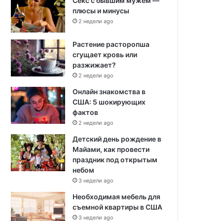
Секс с бывшим мужем —
плюсы и минусы
2 недели ago
Растение расторопша
сгущает кровь или
разжижает?
2 недели ago
Онлайн знакомства в
США: 5 шокирующих
фактов
2 недели ago
Детский день рождение в
Майами, как провести
праздник под открытым
небом
3 недели ago
Необходимая мебель для
съемной квартиры в США
3 недели ago