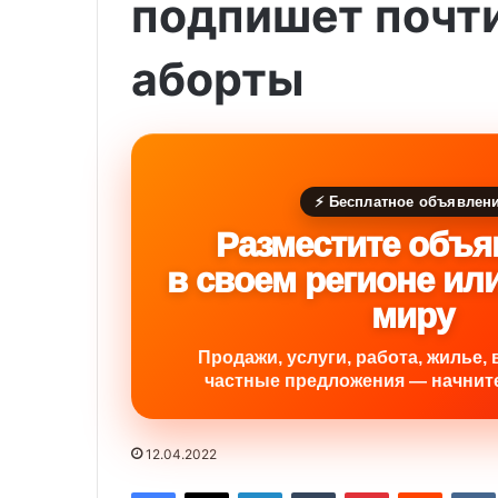
подпишет почти
аборты
⚡ Бесплатное объявлен
Разместите объя
в своем регионе ил
миру
Продажи, услуги, работа, жилье, 
частные предложения — начните
12.04.2022
Facebook
X
LinkedIn
Tumblr
Pinterest
Reddit
VK