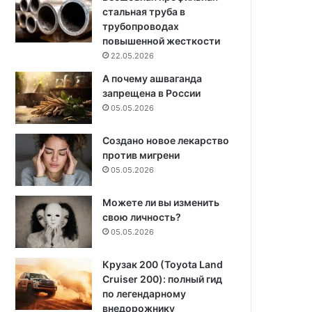
стальная труба в
трубопроводах
повышенной жесткости
22.05.2026
А почему ашваганда
запрещена в России
05.05.2026
Создано новое лекарство
против мигрени
05.05.2026
Можете ли вы изменить
свою личность?
05.05.2026
Крузак 200 (Toyota Land
Cruiser 200): полный гид
по легендарному
внедорожнику