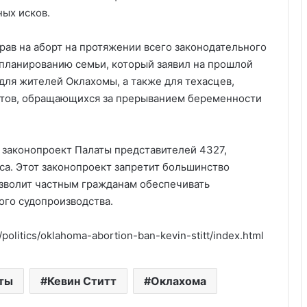
ых исков.
ав на аборт на протяжении всего законодательного
 планированию семьи, который заявил на прошлой
для жителей Оклахомы, а также для техасцев,
нтов, обращающихся за прерыванием беременности
 законопроект Палаты представителей 4327,
са. Этот законопроект запретит большинство
озволит частным гражданам обеспечивать
го судопроизводства.
politics/oklahoma-abortion-ban-kevin-stitt/index.html
Америка имеет огромный избыток
сыра
рты
Кевин Ститт
Оклахома
Удивительные факты о Флориде