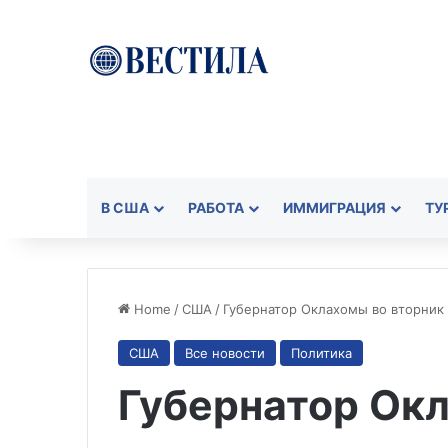
В США
РАБОТА
ИММИГРАЦИЯ
ТУ
Home
/
США
/
Губернатор Оклахомы во вторник
США
Все новости
Политика
Губернатор Ок