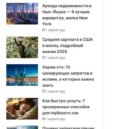
Аренда недвижимости в
Нью-Йорке — 9 лучших
вариантов, жилье New
York
1 неделя ago
Средняя зарплата в США
в месяц: подробный
анализ 2026
1 неделя ago
Харам это: 15
шокирующих запретов в
исламе, о которых важно
знать
1 неделя ago
Как быстро уснуть: 7
проверенных способов
для глубокого сна
1 неделя ago
Почему запретили глицин: