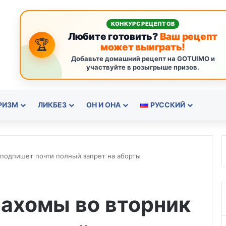
КОНКУРС РЕЦЕПТОВ
Любите готовить?
Ваш рецепт
🏆
может выиграть!
Добавьте домашний рецепт на GOTUIMO и
участвуйте в розыгрыше призов.
РИЗМ
ЛИКБЕЗ
ОН И ОНА
РУССКИЙ
 подпишет почти полный запрет на аборты
лахомы во вторник