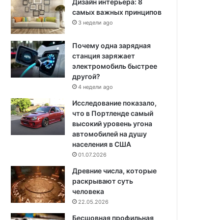
Дизайн интерьера: 8
самых важных принципов
3 недели ago
Почему одна зарядная
станция заряжает
электромобиль быстрее
другой?
4 недели ago
Исследование показало,
что в Портленде самый
высокий уровень угона
автомобилей на душу
населения в США
01.07.2026
Древние числа, которые
раскрывают суть
человека
22.05.2026
Бесшовная профильная