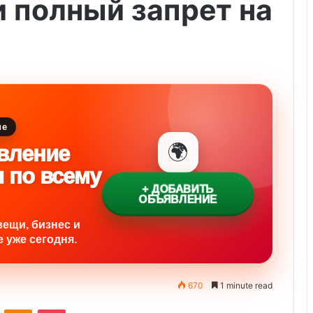
 полный запрет на
ие
🌍
вление
и по всему
+ ДОБАВИТЬ
ОБЪЯВЛЕНИЕ
вещи, бизнес и
 уже сегодня.
670
1 minute read
ontakte
Odnoklassniki
Pocket