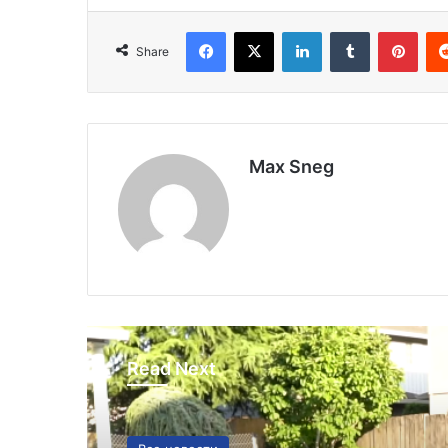
Facebook
X
LinkedIn
Tumblr
Pinterest
Share
Max Sneg
Read Next