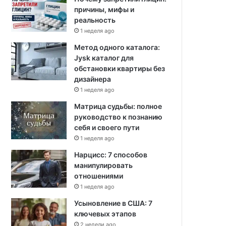
причины, мифы и
реальность
1 неделя ago
Метод одного каталога:
Jysk каталог для
обстановки квартиры без
дизайнера
1 неделя ago
Матрица судьбы: полное
руководство к познанию
себя и своего пути
1 неделя ago
Нарцисс: 7 способов
манипулировать
отношениями
1 неделя ago
Усыновление в США: 7
ключевых этапов
2 недели ago