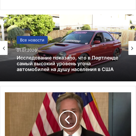
США
Все новости
13.06.2025
01.07.2026
Америка имеет огромный избыток сыра
К
Исследование показало, что в Портленде
и
самый высокий уровень угона
т
автомобилей на душу населения в США
а
й
с
ч