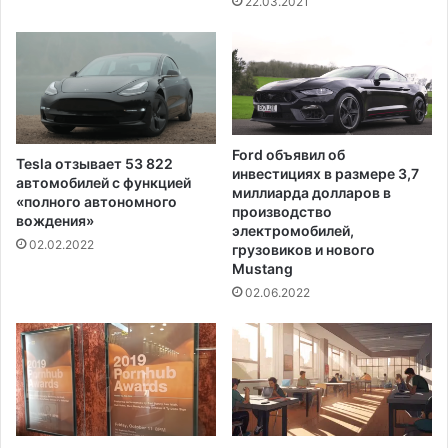
22.03.2021
р
е
,
з
а
я
в
Ford объявил об
Tesla отзывает 53 822
и
инвестициях в размере 3,7
автомобилей с функцией
л
миллиарда долларов в
«полного автономного
Б
производство
вождения»
л
электромобилей,
02.02.2022
грузовиков и нового
и
Mustang
н
к
02.06.2022
е
н