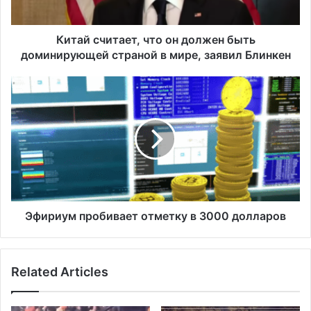
и
т
а
Китай считает, что он должен быть
е
доминирующей страной в мире, заявил Блинкен
т
,
Э
ч
ф
т
и
о
р
о
и
н
у
д
м
о
п
л
р
ж
о
Эфириум пробивает отметку в 3000 долларов
е
б
н
и
б
в
Related Articles
ы
а
т
е
ь
т