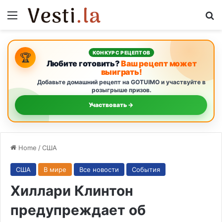
Menu
S
КОНКУРС РЕЦЕПТОВ
🏆
Любите готовить?
Ваш рецепт может
выиграть!
Добавьте домашний рецепт на GOTUIMO и участвуйте в
розыгрыше призов.
Участвовать →
Home
/
США
США
В мире
Все новости
События
Хиллари Клинтон
предупреждает об