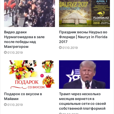
д
о
о
т
м
м
и
е
н
т
и
к
Видео драки
Праздник весны Наурыз во
р
у
Нурмагомедова в зале
Флориде | Nauryz in Florida
у
в
после победы над
2017
ю
3
Макгрегором‍
01.10.2019
щ
0
01.10.2019
е
0
й
0
с
д
т
о
р
л
а
л
н
а
о
р
Подарок со вкусом в
Трамп через несколько
й
о
Майами
месяцев вернется в
в
социальные сети со своей
в
01.10.2019
собственной платформой
м
и