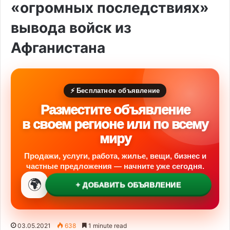
«огромных последствиях»
вывода войск из
Афганистана
⚡ Бесплатное объявление
Разместите объявление
в своем регионе или по всему
миру
Продажи, услуги, работа, жилье, вещи, бизнес и
частные предложения — начните уже сегодня.
🌍
+ ДОБАВИТЬ ОБЪЯВЛЕНИЕ
03.05.2021
638
1 minute read