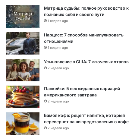
-
Матрица судьбы: полное руководство к
1
познанию себя и своего пути
9
1 неделя ago
Нарцисс: 7 способов манипулировать
отношениями
1 неделя ago
Усыновление в США: 7 ключевых этапов
2 недели ago
Панкейки: 5 неожиданных вариаций
американского завтрака
2 недели ago
Бамбл кофе: рецепт напитка, который
перевернет ваши представления о кофе
2 недели ago