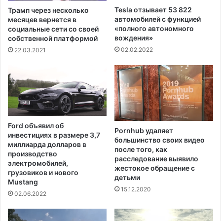
к
л
Tesla отзывает 53 822
Трамп через несколько
т
и
автомобилей с функцией
месяцев вернется в
о
з
«полного автономного
социальные сети со своей
р
а
вождения»
собственной платформой
а
в
02.02.2022
22.03.2021
в
е
С
д
е
е
в
н
е
и
р
й
н
о
Ford объявил об
ы
Pornhub удаляет
б
инвестициях в размере 3,7
большинство своих видео
й
щ
миллиарда долларов в
после того, как
т
е
производство
расследование выявило
р
с
электромобилей,
жестокое обращение с
е
т
грузовиков и нового
детьми
у
Mustang
в
15.12.2020
г
е
02.06.2022
о
н
л
н