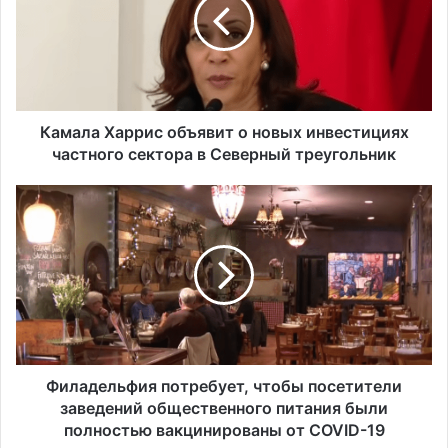
а
л
а
Х
а
р
р
Камала Харрис объявит о новых инвестициях
и
частного сектора в Северный треугольник
с
о
Ф
б
и
ъ
л
я
а
в
д
и
е
т
л
о
ь
н
ф
о
и
Филадельфия потребует, чтобы посетители
в
я
заведений общественного питания были
ы
п
полностью вакцинированы от COVID-19
х
о