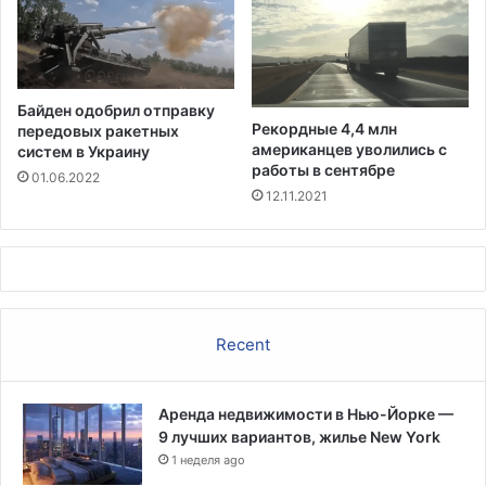
ь
о
н
г
и
о
к
п
и
Байден одобрил отправку
т
Рекордные 4,4 млн
передовых ракетных
а
американцев уволились с
систем в Украину
н
работы в сентябре
01.06.2022
и
12.11.2021
я
б
ы
л
и
п
Recent
о
л
н
Аренда недвижимости в Нью-Йорке —
о
9 лучших вариантов, жилье New York
с
1 неделя ago
т
ь