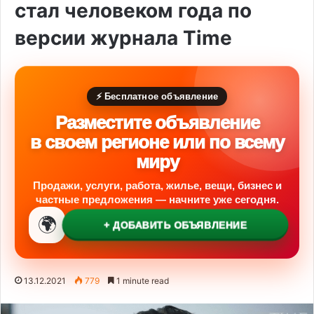
стал человеком года по
версии журнала Time
⚡ Бесплатное объявление
Разместите объявление
в своем регионе или по всему
миру
Продажи, услуги, работа, жилье, вещи, бизнес и
частные предложения — начните уже сегодня.
🌍
+ ДОБАВИТЬ ОБЪЯВЛЕНИЕ
13.12.2021
779
1 minute read