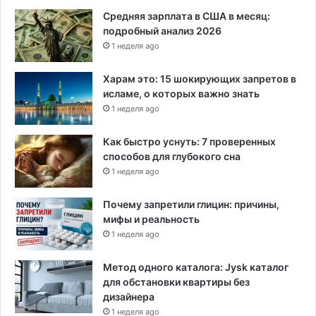
ю
Средняя зарплата в США в месяц:
в
подробный анализ 2026
а
1 неделя ago
к
ц
Харам это: 15 шокирующих запретов в
и
исламе, о которых важно знать
н
1 неделя ago
и
р
Как быстро уснуть: 7 проверенных
о
способов для глубокого сна
в
1 неделя ago
а
н
Почему запретили глицин: причины,
ы
мифы и реальность
о
1 неделя ago
т
C
O
Метод одного каталога: Jysk каталог
V
для обстановки квартиры без
I
дизайнера
D
1 неделя ago