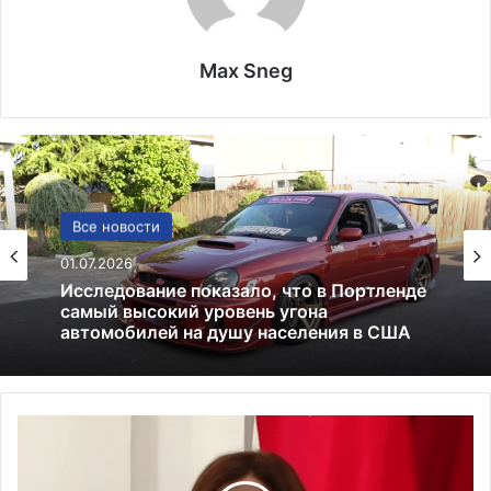
Max Sneg
Культура
Все новости
25.10.2025
01.07.2026
Чтение: 6 мощных причин читать перед
сном каждый день
К
Исследование показало, что в Портленде
а
самый высокий уровень угона
автомобилей на душу населения в США
м