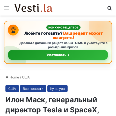
Menu
S
КОНКУРС РЕЦЕПТОВ
🏆
Любите готовить?
Ваш рецепт может
выиграть!
Добавьте домашний рецепт на GOTUIMO и участвуйте в
розыгрыше призов.
Участвовать →
Home
/
США
США
Все новости
Культура
Илон Маск, генеральный
директор Tesla и SpaceX,