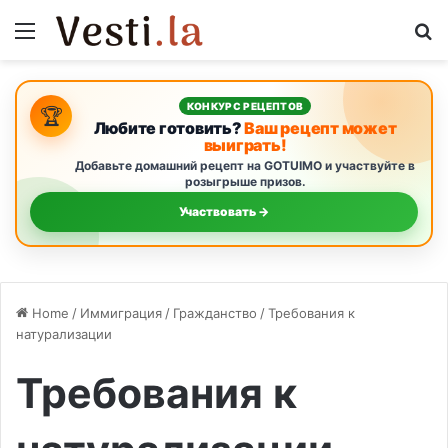
Menu
S
КОНКУРС РЕЦЕПТОВ
🏆
Любите готовить?
Ваш рецепт может
выиграть!
Добавьте домашний рецепт на GOTUIMO и участвуйте в
розыгрыше призов.
Участвовать →
Home
/
Иммиграция
/
Гражданство
/
Требования к
натурализации
Требования к