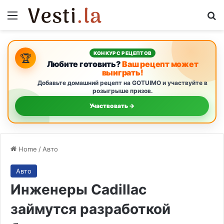
Menu
S
КОНКУРС РЕЦЕПТОВ
🏆
Любите готовить?
Ваш рецепт может
выиграть!
Добавьте домашний рецепт на GOTUIMO и участвуйте в
розыгрыше призов.
Участвовать →
Home
/
Авто
Авто
Инженеры Cadillac
займутся разработкой