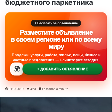
бюджетного паркетника
⚡ Бесплатное объявление
Разместите объявление
в своем регионе или по всему
миру
Продажи, услуги, работа, жилье, вещи, бизнес и
частные предложения — начните уже сегодня.
🌍
+ ДОБАВИТЬ ОБЪЯВЛЕНИЕ
01.10.2019
423
Less than a minute