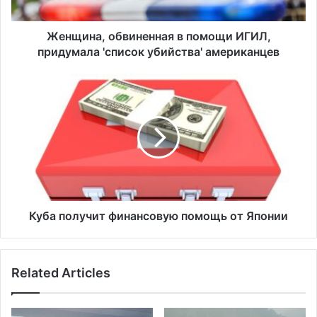
,
о
б
Женщина, обвиненная в помощи ИГИЛ,
в
придумала 'список убийства' американцев
и
н
К
е
у
н
б
н
а
а
п
я
о
в
л
п
у
о
ч
м
и
Куба получит финансовую помощь от Японии
о
т
щ
ф
и
и
Related Articles
И
н
Г
а
И
н
Л