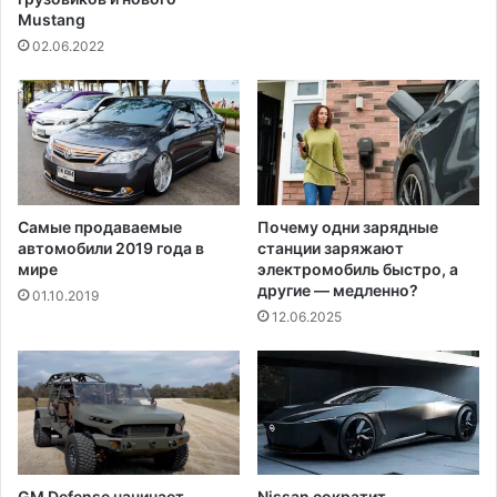
с
Mustang
т
02.06.2022
в
а
'
а
м
е
р
и
Самые продаваемые
Почему одни зарядные
автомобили 2019 года в
станции заряжают
к
мире
электромобиль быстро, а
а
другие — медленно?
н
01.10.2019
12.06.2025
ц
е
в
GM Defense начинает
Nissan сократит