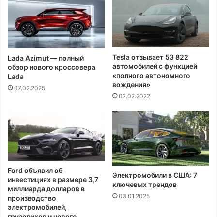
с
,
о
п
в
р
у
и
ю
д
п
Tesla отзывает 53 822
Lada Azimut — полный
у
о
автомобилей с функцией
обзор нового кроссовера
м
м
«полного автономного
Lada
а
о
вождения»
07.02.2025
л
щ
02.02.2022
а
ь
'
о
с
т
п
Я
и
п
с
о
о
н
Ford объявил об
к
и
Электромобили в США: 7
инвестициях в размере 3,7
у
и
ключевых трендов
миллиарда долларов в
б
03.01.2025
производство
и
электромобилей,
й
грузовиков и нового