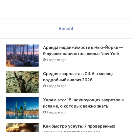
и
и
Recent
Аренда недвижимости в Нью-Йорке —
9 лучших вариантов, жилье New York
1 неделя ago
Средняя зарплата в США в месяц:
подробный анализ 2026
1 неделя ago
Харам это: 15 шокирующих запретов в
исламе, о которых важно знать
1 неделя ago
Как быстро уснуть: 7 проверенных