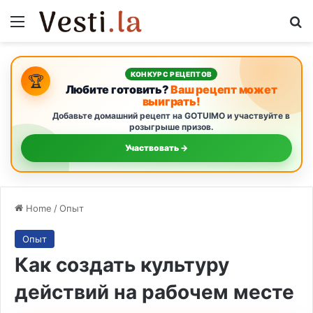
Menu
S
КОНКУРС РЕЦЕПТОВ
🏆
Любите готовить?
Ваш рецепт может
выиграть!
Добавьте домашний рецепт на GOTUIMO и участвуйте в
розыгрыше призов.
Участвовать →
Home
/
Опыт
Опыт
Как создать культуру
действий на рабочем месте