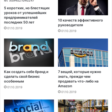
е
я
л
д
5 коротких, но блестящих
ь
р
уроков от успешнейших
н
у
предпринимателей
10 качеств эффективного
о
последних 50 лет
ж
руководителя
с
б
01.10.2019
01.10.2019
т
а
ь
и
р
к
е
а
а
к
б
е
и
е
л
и
Как создать себе бренд и
7 вещей, которые нужно
и
з
сделать свой бизнес
знать, прежде чем
т
б
особенным
продавать что-либо на
а
е
Amazon
01.10.2019
ц
ж
01.10.2019
и
а
о
т
н
ь
н
?