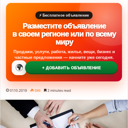
⚡ Бесплатное объявление
Разместите объявление
в своем регионе или по всему
миру
Продажи, услуги, работа, жилье, вещи, бизнес и
частные предложения — начните уже сегодня.
🌍
+ ДОБАВИТЬ ОБЪЯВЛЕНИЕ
01.10.2019
686
2 minutes read