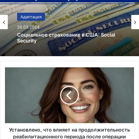
В мире
26.05.2020
Торговые автоматы по продаже масок.
Бизнес, или необходимость?
У
с
т
а
н
о
в
л
е
н
Установлено, что влияет на продолжительность
о
реабилитационного периода после операции