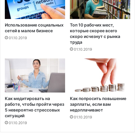
о
г
о
п
Использование социальных
Топ 10 рабочих мест,
сетей в малом бизнесе
которые скорее всего
е
скоро исчезнут с рынка
р
01.10.2019
труда
и
01.10.2019
о
д
а
п
о
с
л
е
Как медитировать на
Как попросить повышение
о
работе, чтобы пройти через
зарплаты, если вам
п
5 невероятно стрессовых
недоплачивают
е
ситуаций
01.10.2019
р
01.10.2019
а
ц