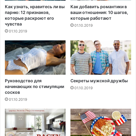
у
Как узнать, нравитесь ли вы
Как добавить романтики в
с
парню: 12 признаков,
ваши отношения: 10 шагов,
к
которые раскроют его
которые работают
а
чувства
01.10.2019
й
01.10.2019
т
е
в
е
к
и
,
о
Руководство для
Секреты мужской дружбы
б
начинающих по стимуляции
01.10.2019
сосков
л
а
01.10.2019
с
т
ь
,
у