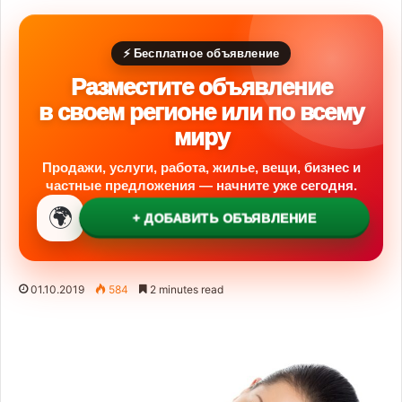
⚡ Бесплатное объявление
Разместите объявление
в своем регионе или по всему
миру
Продажи, услуги, работа, жилье, вещи, бизнес и
частные предложения — начните уже сегодня.
🌍
+ ДОБАВИТЬ ОБЪЯВЛЕНИЕ
01.10.2019
584
2 minutes read