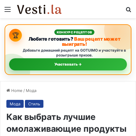
Menu
S
КОНКУРС РЕЦЕПТОВ
🏆
Любите готовить?
Ваш рецепт может
выиграть!
Добавьте домашний рецепт на GOTUIMO и участвуйте в
розыгрыше призов.
Участвовать →
Home
/
Мода
Мода
Стиль
Как выбрать лучшие
омолаживающие продукты