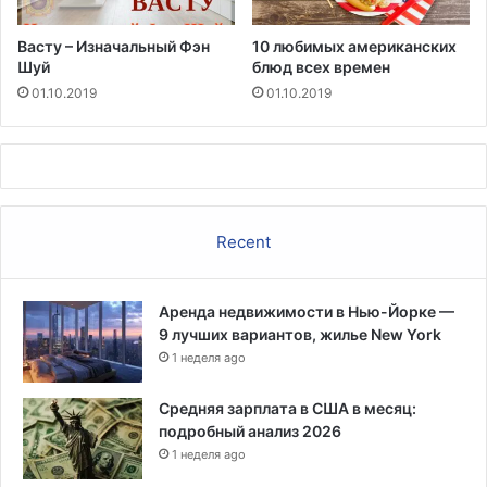
я
з
Васту – Изначальный Фэн
10 любимых американских
в
Шуй
блюд всех времен
и
01.10.2019
01.10.2019
м
у
ю
д
л
я
р
Recent
а
к
а
Аренда недвижимости в Нью-Йорке —
к
9 лучших вариантов, жилье New York
о
1 неделя ago
ж
и
Средняя зарплата в США в месяц:
подробный анализ 2026
1 неделя ago