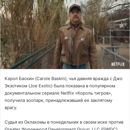
Кэрол Баскин (Carole Baskin), чья давняя вражда с Джо
Экзотиком (Joe Exotic) была показана в популярном
документальном сериале Netflix «Король тигров»,
получила зоопарк, принадлежавший ее заклятому
врагу.
Судья из Оклахомы в понедельник в своем иске против
Greater Wynnewood Development Group, LLC (GWDC)