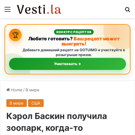
Menu
Se
КОНКУРС РЕЦЕПТОВ
🏆
Любите готовить?
Ваш рецепт может
выиграть!
Добавьте домашний рецепт на GOTUIMO и участвуйте в
розыгрыше призов.
Участвовать →
Home
/
В мире
В мире
США
Кэрол Баскин получила
зоопарк, когда-то