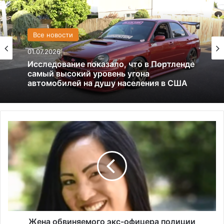
США
Все новости
13.06.2025
01.07.2026
Америка имеет огромный избыток сыра
Жена
Исследование показало, что в Портленде
обвиняемого
самый высокий уровень угона
экс-
автомобилей на душу населения в США
офицера
полиции
Миннеаполиса
Дерека
Шовена
хочет
сменить
Жена обвиняемого экс-офицера полиции