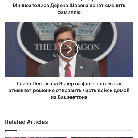
фамилию
Миннеаполиса Дерека Шовена хочет сменить
фамилию
Глава
Пентагона
Эспер
на
фоне
протестов
отменяет
решение
отправить
часть
Глава Пентагона Эспер на фоне протестов
войск
отменяет решение отправить часть войск домой
домой
из Вашингтона
из
Вашингтона
Related Articles