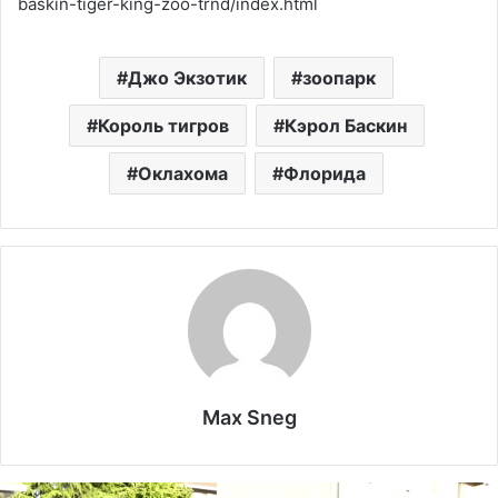
baskin-tiger-king-zoo-trnd/index.html
Джо Экзотик
зоопарк
Король тигров
Кэрол Баскин
Оклахома
Флорида
Max Sneg