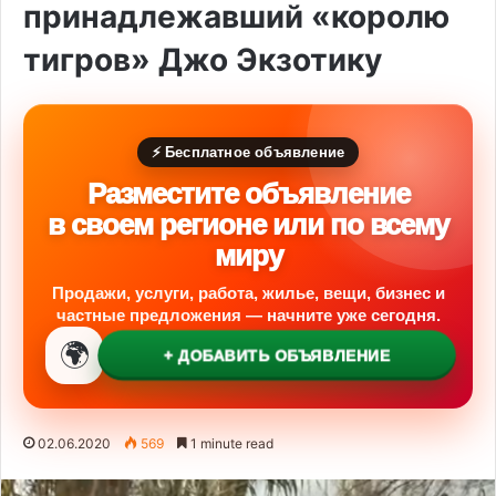
принадлежавший «королю
тигров» Джо Экзотику
⚡ Бесплатное объявление
Разместите объявление
в своем регионе или по всему
миру
Продажи, услуги, работа, жилье, вещи, бизнес и
частные предложения — начните уже сегодня.
🌍
+ ДОБАВИТЬ ОБЪЯВЛЕНИЕ
02.06.2020
569
1 minute read