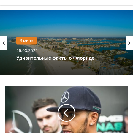
Политика
В мире
28.03.2024
26.03.2025
Что если, Трамп снова станет
президентом США?
Удивительные факты о Флориде
Х
э
м
и
л
т
о
н