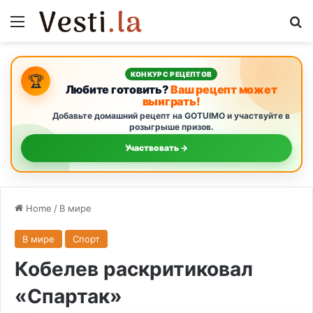
Menu
S
КОНКУРС РЕЦЕПТОВ
🏆
Любите готовить?
Ваш рецепт может
выиграть!
Добавьте домашний рецепт на GOTUIMO и участвуйте в
розыгрыше призов.
Участвовать →
Home
/
В мире
В мире
Спорт
Кобелев раскритиковал
«Спартак»