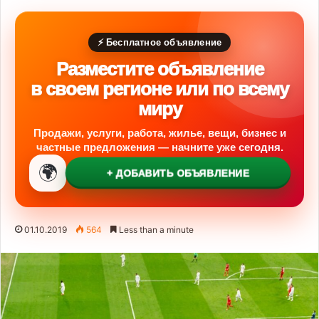
⚡ Бесплатное объявление
Разместите объявление
в своем регионе или по всему
миру
Продажи, услуги, работа, жилье, вещи, бизнес и
частные предложения — начните уже сегодня.
🌍
+ ДОБАВИТЬ ОБЪЯВЛЕНИЕ
01.10.2019
564
Less than a minute