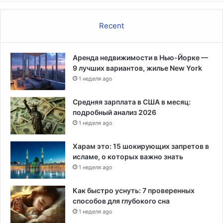
а
в
8
д
0
Recent
о
%
л
т
ь
е
Аренда недвижимости в Нью-Йорке —
1
р
9 лучших вариантов, жилье New York
4
р
-
1 неделя ago
и
м
т
и
Средняя зарплата в США в месяц:
о
л
подробный анализ 2026
р
ь
1 неделя ago
и
н
и
о
Харам это: 15 шокирующих запретов в
ш
г
исламе, о которых важно знать
т
о
1 неделя ago
а
у
т
ч
Как быстро уснуть: 7 проверенных
а
а
способов для глубокого сна
с
1 неделя ago
т