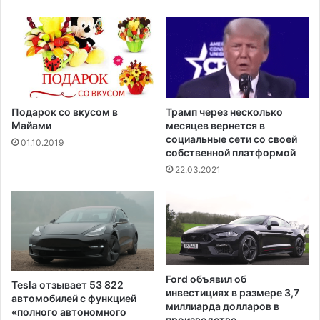
л
н
ь
а
з
:
у
D
е
H
т
S
с
р
я
а
Подарок со вкусом в
Трамп через несколько
9
б
Майами
месяцев вернется в
5
о
социальные сети со своей
01.10.2019
%
собственной платформой
т
в
а
22.03.2021
о
е
з
т
о
н
б
а
н
д
о
у
в
с
Ford объявил об
Tesla отзывает 53 822
л
т
инвестициях в размере 3,7
автомобилей с функцией
я
р
миллиарда долларов в
«полного автономного
е
а
производство