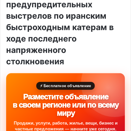
предупредительных
выстрелов по иранским
быстроходным катерам в
ходе последнего
напряженного
столкновения
⚡ Бесплатное объявление
Разместите объявление
в своем регионе или по всему
миру
Продажи, услуги, работа, жилье, вещи, бизнес и
частные предложения — начните уже сегодня.