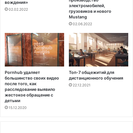
вождения»
м
н
электромобилей,
02.02.2022
ы
грузовиков и нового
е
Mustang
х
н
и
и
02.06.2022
с
е
т
м
о
"
ч
о
н
п
и
а
к
с
Pornhub удаляет
Топ-7 общежитий для
о
н
большинство своих видео
дистанционного обучения
в
о
после того, как
22.12.2021
э
й
расследование выявило
н
э
жестокое обращение с
е
р
детьми
р
о
15.12.2020
г
з
и
и
и
и
н
"