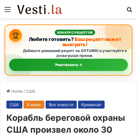
Menu
S
КОНКУРС РЕЦЕПТОВ
🏆
Любите готовить?
Ваш рецепт может
выиграть!
Добавьте домашний рецепт на GOTUIMO и участвуйте в
розыгрыше призов.
Участвовать →
Home
/
США
США
В мире
Все новости
Криминал
Корабль береговой охраны
США произвел около 30