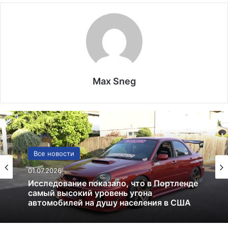
Max Sneg
США
Все новости
13.06.2025
01.07.2026
Америка имеет огромный избыток сыра