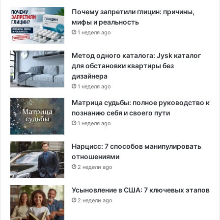
к
Почему запретили глицин: причины,
а
мифы и реальность
1 неделя ago
Метод одного каталога: Jysk каталог
для обстановки квартиры без
дизайнера
1 неделя ago
Матрица судьбы: полное руководство к
познанию себя и своего пути
1 неделя ago
Нарцисс: 7 способов манипулировать
отношениями
2 недели ago
Усыновление в США: 7 ключевых этапов
2 недели ago