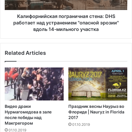
о
н
л
и
н
й
Калифорнийская пограничная стена: DHS
е
с
работает над устранением "опасной эрозии"
ч
к
вдоль 14-мильного участка
н
а
о
я
й
п
э
Related Articles
о
н
г
е
р
р
а
г
н
и
и
е
ч
й
н
,
а
Видео драки
Праздник весны Наурыз во
и
я
Нурмагомедова в зале
Флориде | Nauryz in Florida
с
с
после победы над
2017
п
т
Макгрегором‍
01.10.2019
о
е
01.10.2019