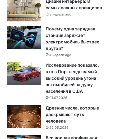
Дизайн интерьера: 8
самых важных принципов
3 недели ago
Почему одна зарядная
станция заряжает
электромобиль быстрее
другой?
4 недели ago
Исследование показало,
что в Портленде самый
высокий уровень угона
автомобилей на душу
населения в США
01.07.2026
Древние числа, которые
раскрывают суть
человека
22.05.2026
Бесшовная профильная