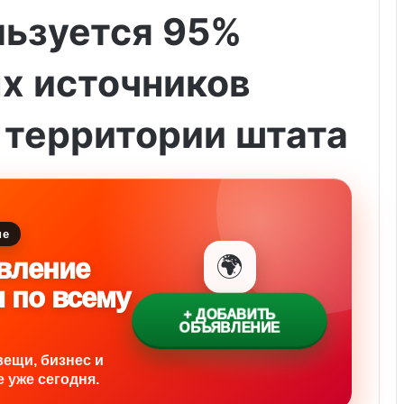
льзуется 95%
х источников
 территории штата
ие
🌍
вление
и по всему
+ ДОБАВИТЬ
ОБЪЯВЛЕНИЕ
вещи, бизнес и
 уже сегодня.