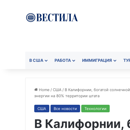
В США
РАБОТА
ИММИГРАЦИЯ
ТУ
Home
/
США
/
В Калифорнии, богатой солнечно
энергии на 80% территории штата
США
Все новости
Технологии
В Калифорнии, 