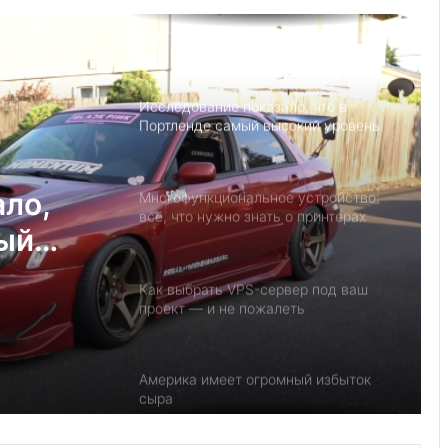
открытым небом
Исследование показало, что в
Портленде самый высокий уровень
угона автомобилей на душу
населения в США
Многофункциональное устройство:
всё, что нужно знать о принтерах
МФУ
ало,
Как выбрать VPS-сервер под ваш
мый
проект — и не пожалеть
на
ое
у
Америка имеет огромный избыток
 нужно
сыра
ФУ
Удивительные факты о Флориде