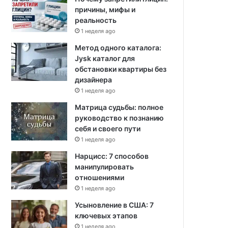
причины, мифы и
реальность
1 неделя ago
Метод одного каталога:
Jysk каталог для
обстановки квартиры без
дизайнера
1 неделя ago
Матрица судьбы: полное
руководство к познанию
себя и своего пути
1 неделя ago
Нарцисс: 7 способов
манипулировать
отношениями
1 неделя ago
Усыновление в США: 7
ключевых этапов
1 неделя ago