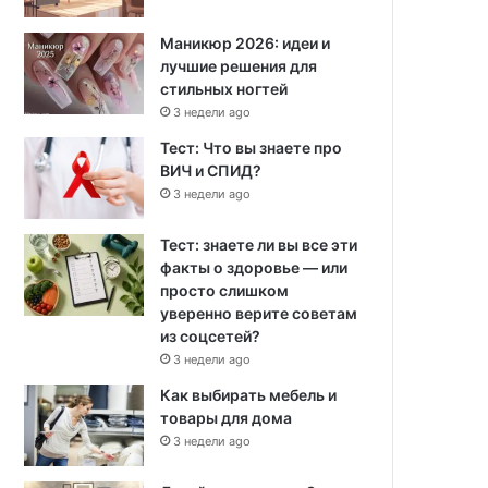
Маникюр 2026: идеи и
лучшие решения для
стильных ногтей
3 недели ago
Тест: Что вы знаете про
ВИЧ и СПИД?
3 недели ago
Тест: знаете ли вы все эти
факты о здоровье — или
просто слишком
уверенно верите советам
из соцсетей?
3 недели ago
Как выбирать мебель и
товары для дома
3 недели ago