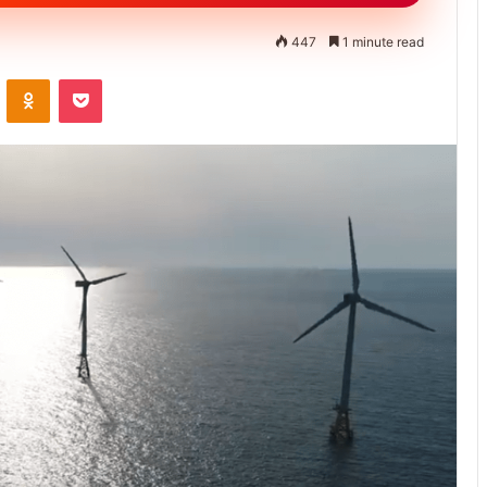
447
1 minute read
ontakte
Odnoklassniki
Pocket