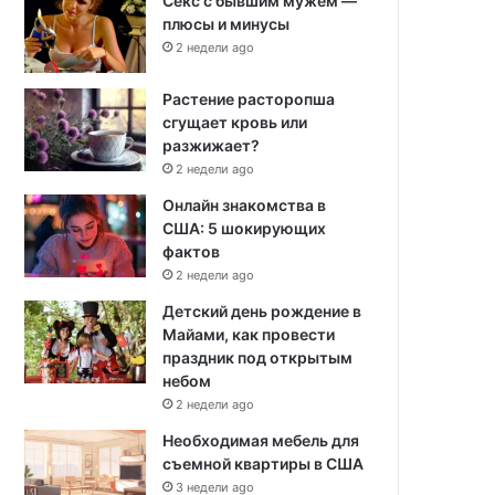
Секс с бывшим мужем —
плюсы и минусы
2 недели ago
Растение расторопша
сгущает кровь или
разжижает?
2 недели ago
Онлайн знакомства в
США: 5 шокирующих
фактов
2 недели ago
Детский день рождение в
Майами, как провести
праздник под открытым
небом
2 недели ago
Необходимая мебель для
съемной квартиры в США
3 недели ago