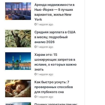
Аренда недвижимости в
Нью-Йорке — 9 лучших
вариантов, жилье New
York
1 неделя ago
Средняя зарплата в США
в месяц: подробный
анализ 2026
1 неделя ago
Харам это: 15
шокирующих запретов в
исламе, о которых важно
знать
1 неделя ago
Как быстро уснуть: 7
проверенных способов
для глубокого сна
1 неделя ago
Почему запретили глицин: