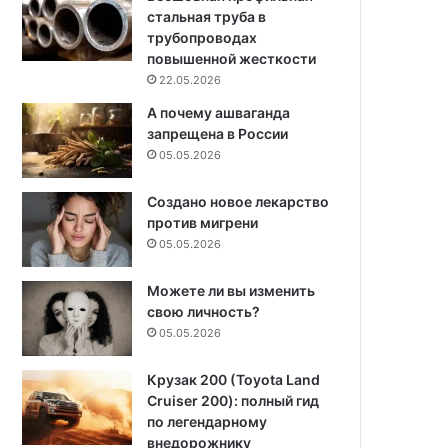
стальная труба в
трубопроводах
повышенной жесткости
22.05.2026
А почему ашваганда
запрещена в России
05.05.2026
Создано новое лекарство
против мигрени
05.05.2026
Можете ли вы изменить
свою личность?
05.05.2026
Крузак 200 (Toyota Land
Cruiser 200): полный гид
по легендарному
внедорожнику