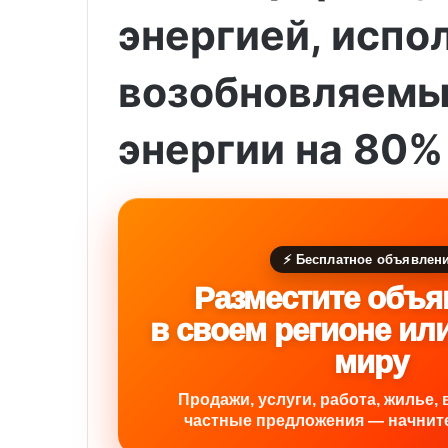
энергией, испо
возобновляемы
энергии на 80%
⚡ Бесплатное объявлен
Разместите объя
в своем регионе ил
миру
Продажи, услуги, работа, жилье, 
частные предложения — начните