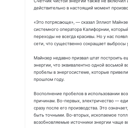
Счетчик чистой энергии также не включил а
действительно в настоящий момент произво
«Это потрясающе», — сказал Эллиот Майнзе
системного оператора Калифорнии, который
переходы не всегда красивы. Но у нас появ
сети, что существенно сокращает выбросы у
Майнзер недавно призвал штат построить е
энергии, что эквивалентно одной восьмой в
пробелы в энергосистеме, которые привел
прошлом году.
Восполнение пробелов в использовании во
причинам. Во-первых, электричество — ед
сразу после его производства. Это означае
быть точными. Во-вторых, ископаемое топли
возобновляемые источники энергии чаще в