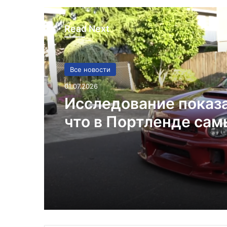
Read Next
Все новости
Реклама
01.07.2026
29.06.2025
Исследование показ
что в Портленде са
высокий уровень уго
Многофункциональн
автомобилей на душ
устройство: всё, что
населения в США
знать о принтерах М