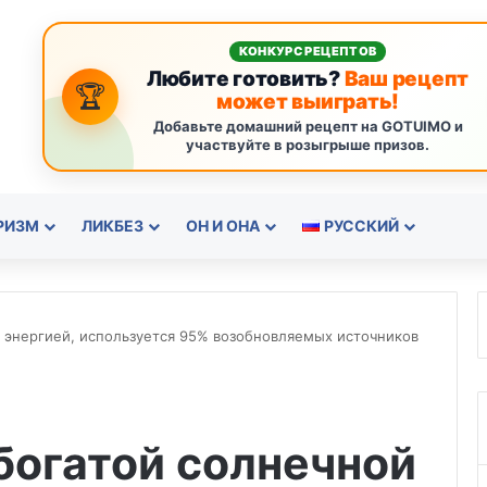
КОНКУРС РЕЦЕПТОВ
Любите готовить?
Ваш рецепт
🏆
может выиграть!
Добавьте домашний рецепт на GOTUIMO и
участвуйте в розыгрыше призов.
РИЗМ
ЛИКБЕЗ
ОН И ОНА
РУССКИЙ
й энергией, используется 95% возобновляемых источников
богатой солнечной