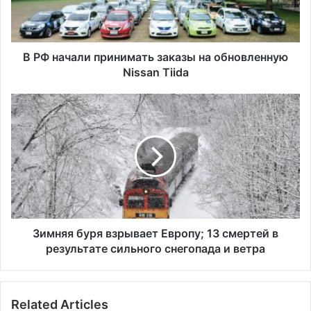
а
л
и
п
В РФ начали принимать заказы на обновленную
р
Nissan Tiida
и
н
З
и
и
м
м
а
н
т
я
ь
я
з
б
а
у
к
р
а
я
Зимняя буря взрывает Европу; 13 смертей в
з
в
результате сильного снегопада и ветра
ы
з
н
р
а
ы
Related Articles
о
в