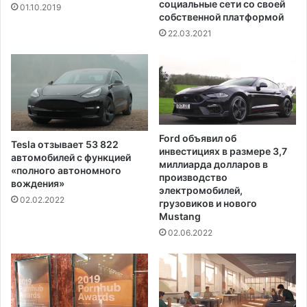
е
социальные сети со своей
01.10.2019
собственной платформой
з
у
22.03.2021
л
ь
т
а
т
е
с
Ford объявил об
Tesla отзывает 53 822
и
инвестициях в размере 3,7
автомобилей с функцией
л
миллиарда долларов в
«полного автономного
ь
производство
вождения»
электромобилей,
н
02.02.2022
грузовиков и нового
о
Mustang
г
02.06.2022
о
с
н
е
г
о