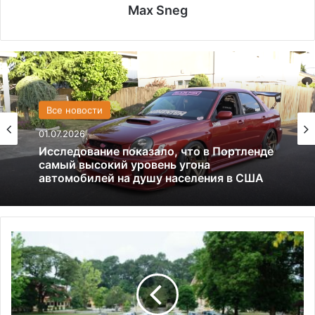
Max Sneg
США
Все новости
13.06.2025
01.07.2026
Америка имеет огромный избыток сыра
Исследование показало, что в Портленде
В
самый высокий уровень угона
Р
автомобилей на душу населения в США
Ф
н
а
ч