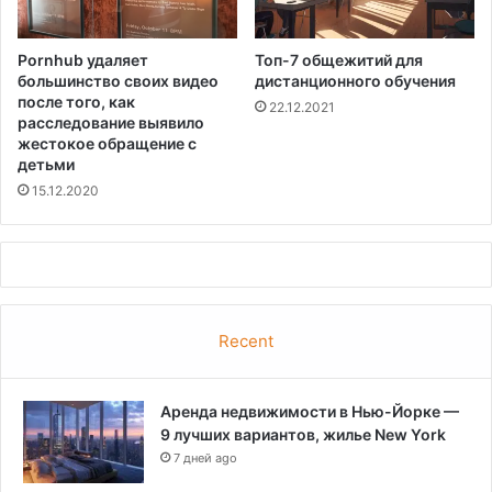
п
а
Pornhub удаляет
Топ-7 общежитий для
д
большинство своих видео
дистанционного обучения
а
после того, как
22.12.2021
и
расследование выявило
в
жестокое обращение с
е
детьми
т
15.12.2020
р
а
Recent
Аренда недвижимости в Нью-Йорке —
9 лучших вариантов, жилье New York
7 дней ago