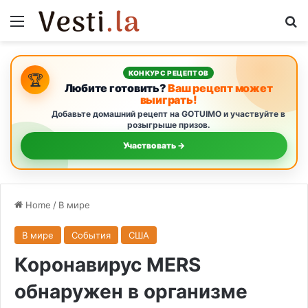
Menu
S
КОНКУРС РЕЦЕПТОВ
🏆
Любите готовить?
Ваш рецепт может
выиграть!
Добавьте домашний рецепт на GOTUIMO и участвуйте в
розыгрыше призов.
Участвовать →
Home
/
В мире
В мире
События
США
Коронавирус MERS
обнаружен в организме