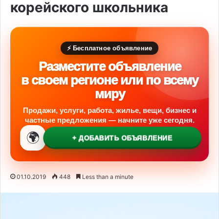
корейского школьника
⚡ Бесплатное объявление
Разместите объявление
в своем регионе или по всему
миру
Продажи, услуги, работа, жилье, вещи, бизнес и
частные предложения — начните уже сегодня.
🌍
+ ДОБАВИТЬ ОБЪЯВЛЕНИЕ
01.10.2019
448
Less than a minute