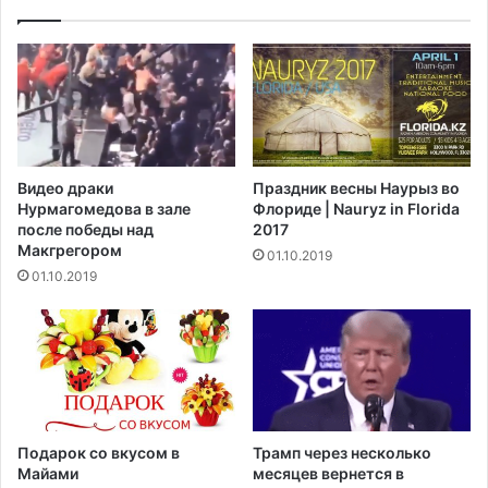
б
а
н
е
о
т
в
Е
л
в
е
р
н
о
н
п
Видео драки
Праздник весны Наурыз во
у
у
Нурмагомедова в зале
Флориде | Nauryz in Florida
ю
;
после победы над
2017
N
1
Макгрегором‍
01.10.2019
i
3
01.10.2019
s
с
s
м
a
е
n
р
T
т
i
е
i
й
d
в
Подарок со вкусом в
Трамп через несколько
a
р
Майами
месяцев вернется в