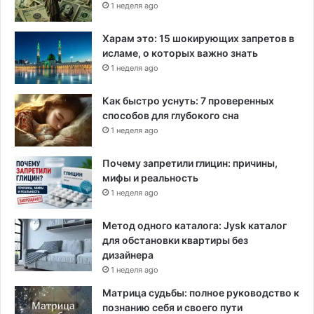
е
1 неделя ago
т
р
Харам это: 15 шокирующих запретов в
о
исламе, о которых важно знать
1 неделя ago
Как быстро уснуть: 7 проверенных
способов для глубокого сна
1 неделя ago
Почему запретили глицин: причины,
мифы и реальность
1 неделя ago
Метод одного каталога: Jysk каталог
для обстановки квартиры без
дизайнера
1 неделя ago
Матрица судьбы: полное руководство к
познанию себя и своего пути