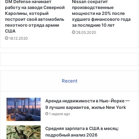
GM Defense начинает
Nissan сократит
,
работу на заводе Северной
производственные
к
Каролины, который
мощности на 20% после
о
построит свой автомобиль
худшего финансового года
т
пехотного отряда армии
за последние 10 лет
о
США
28.05.2020
р
18.12.2020
ы
й
о
н
а
п
Recent
о
т
е
Аренда недвижимости в Нью-Йорке —
р
9 лучших вариантов, жилье New York
я
1 неделя ago
л
а
в
Средняя зарплата в США в месяц:
м
подробный анализ 2026