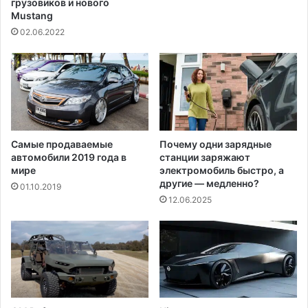
грузовиков и нового
т
к
Mustang
е
Ш
02.06.2022
к
а
е
н
?
е
л
ь
с
1
0
Самые продаваемые
Почему одни зарядные
автомобили 2019 года в
станции заряжают
0
мире
электромобиль быстро, а
0
другие — медленно?
0
01.10.2019
12.06.2025
д
о
л
л
а
р
о
в