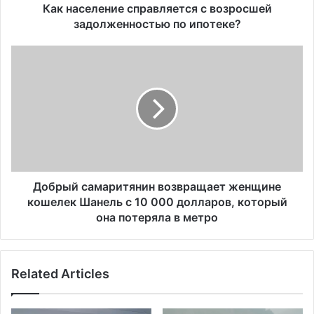
н
Как население справляется с возросшей
и
задолженностью по ипотеке?
е
с
Д
п
о
р
б
а
р
в
ы
л
й
я
с
е
а
т
м
с
а
Добрый самаритянин возвращает женщине
я
р
кошелек Шанель с 10 000 долларов, который
с
и
она потеряла в метро
в
т
о
я
з
н
р
Related Articles
и
о
н
с
в