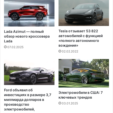
ш
о
е
з
й
в
з
р
а
а
д
щ
Tesla отзывает 53 822
Lada Azimut — полный
о
а
автомобилей с функцией
обзор нового кроссовера
л
е
«полного автономного
Lada
ж
т
вождения»
07.02.2025
е
ж
02.02.2022
н
е
н
н
о
щ
с
и
т
н
ь
е
ю
к
Ford объявил об
п
о
Электромобили в США: 7
инвестициях в размере 3,7
о
ш
ключевых трендов
миллиарда долларов в
и
е
03.01.2025
производство
п
л
электромобилей,
о
е