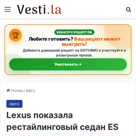
Menu
S
КОНКУРС РЕЦЕПТОВ
🏆
Любите готовить?
Ваш рецепт может
выиграть!
Добавьте домашний рецепт на GOTUIMO и участвуйте в
розыгрыше призов.
Участвовать →
Home
/
Авто
Авто
Lexus показала
рестайлинговый седан ES