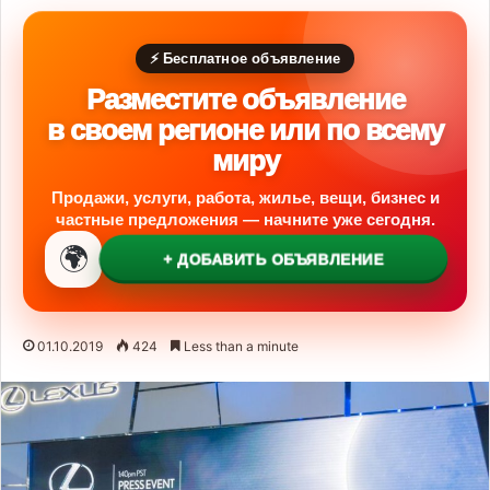
⚡ Бесплатное объявление
Разместите объявление
в своем регионе или по всему
миру
Продажи, услуги, работа, жилье, вещи, бизнес и
частные предложения — начните уже сегодня.
🌍
+ ДОБАВИТЬ ОБЪЯВЛЕНИЕ
01.10.2019
424
Less than a minute