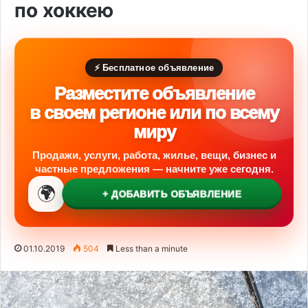
по хоккею
⚡ Бесплатное объявление
Разместите объявление
в своем регионе или по всему
миру
Продажи, услуги, работа, жилье, вещи, бизнес и
частные предложения — начните уже сегодня.
🌍
+ ДОБАВИТЬ ОБЪЯВЛЕНИЕ
01.10.2019
504
Less than a minute