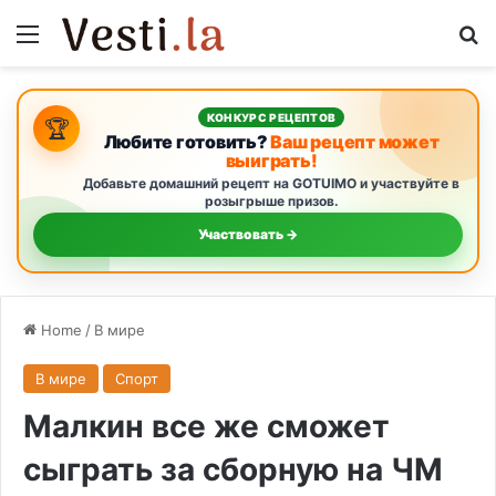
Menu
S
КОНКУРС РЕЦЕПТОВ
🏆
Любите готовить?
Ваш рецепт может
выиграть!
Добавьте домашний рецепт на GOTUIMO и участвуйте в
розыгрыше призов.
Участвовать →
Home
/
В мире
В мире
Спорт
Малкин все же сможет
сыграть за сборную на ЧМ