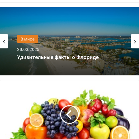
Политика
В мире
28.03.2024
26.03.2025
Что если, Трамп снова станет
президентом США?
Удивительные факты о Флориде
Т
е
с
т
:
В
с
е