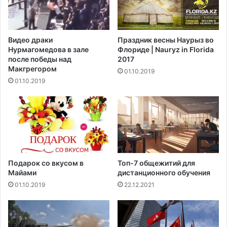
о
и
щ
а
х
Видео драки
Праздник весны Наурыз во
?
Нурмагомедова в зале
Флориде | Nauryz in Florida
после победы над
2017
Макгрегором‍
01.10.2019
01.10.2019
Подарок со вкусом в
Топ-7 общежитий для
Майами
дистанционного обучения
01.10.2019
22.12.2021