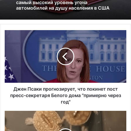
01.07.2026
Америка имеет огромный избыток сыра
Д
Исследование показало, что в Портленде
ж
самый высокий уровень угона
е
автомобилей на душу населения в США
н
П
с
а
к
и
п
Джен Псаки прогнозирует, что покинет пост
р
пресс-секретаря Белого дома "примерно через
о
год"
г
н
Б
о
о
з
л