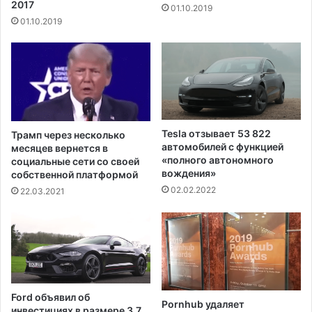
2017
01.10.2019
е
ы
01.10.2019
с
и
с
з
-
л
с
и
е
в
к
н
р
е
е
в
Tesla отзывает 53 822
Трамп через несколько
т
ы
автомобилей с функцией
месяцев вернется в
а
х
«полного автономного
социальные сети со своей
р
вождения»
с
собственной платформой
я
т
02.02.2022
22.03.2021
Б
о
е
к
л
о
о
в
г
Н
о
ь
д
ю
Ford объявил об
о
Pornhub удаляет
-
инвестициях в размере 3,7