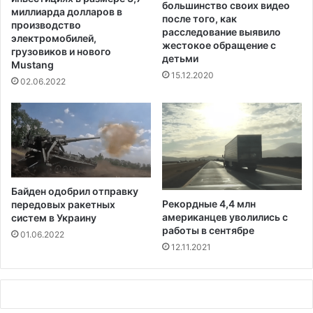
большинство своих видео
м
Д
миллиарда долларов в
после того, как
а
ж
производство
расследование выявило
"
е
электромобилей,
жестокое обращение с
п
грузовиков и нового
р
детьми
р
Mustang
с
15.12.2020
и
и
02.06.2022
м
е
р
н
о
ч
е
Байден одобрил отправку
р
Рекордные 4,4 млн
передовых ракетных
е
американцев уволились с
систем в Украину
з
работы в сентябре
01.06.2022
г
12.11.2021
о
д
"