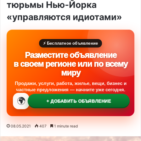
тюрьмы Нью-Йорка
«управляются идиотами»
⚡ Бесплатное объявление
Разместите объявление
в своем регионе или по всему
миру
Продажи, услуги, работа, жилье, вещи, бизнес и
частные предложения — начните уже сегодня.
🌍
+ ДОБАВИТЬ ОБЪЯВЛЕНИЕ
08.05.2021
407
1 minute read