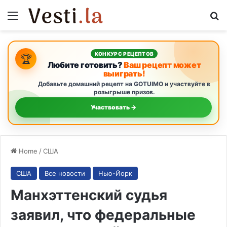
Menu
S
КОНКУРС РЕЦЕПТОВ
🏆
Любите готовить?
Ваш рецепт может
выиграть!
Добавьте домашний рецепт на GOTUIMO и участвуйте в
розыгрыше призов.
Участвовать →
Home
/
США
США
Все новости
Нью-Йорк
Манхэттенский судья
заявил, что федеральные