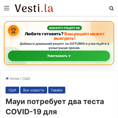
Menu
S
КОНКУРС РЕЦЕПТОВ
🏆
Любите готовить?
Ваш рецепт может
выиграть!
Добавьте домашний рецепт на GOTUIMO и участвуйте в
розыгрыше призов.
Участвовать →
Home
/
США
США
Все новости
Гавайи
Мауи потребует два теста
COVID-19 для