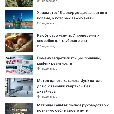
1 неделя ago
л
а
Харам это: 15 шокирующих запретов в
в
исламе, о которых важно знать
у
1 неделя ago
п
о
Как быстро уснуть: 7 проверенных
с
способов для глубокого сна
т
1 неделя ago
а
в
Почему запретили глицин: причины,
щ
мифы и реальность
и
1 неделя ago
к
о
в
Метод одного каталога: Jysk каталог
у
для обстановки квартиры без
с
дизайнера
л
1 неделя ago
у
Матрица судьбы: полное руководство к
г
познанию себя и своего пути
п