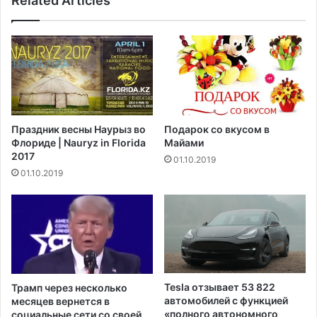
Related Articles
у
9
А
м
л
и
е
л
у
л
т
и
с
а
к
р
Праздник весны Наурыз во
Подарок со вкусом в
и
д
Флориде | Nauryz in Florida
Майами
х
о
2017
01.10.2019
о
в
01.10.2019
с
д
т
о
р
л
о
л
в
а
о
р
в
о
в
Tesla отзывает 53 822
Трамп через несколько
в
автомобилей с функцией
месяцев вернется в
в
«полного автономного
социальные сети со своей