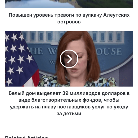
у
р
о
Повышен уровень тревоги по вулкану Алеутских
в
островов
е
н
Б
ь
е
т
л
р
ы
е
й
в
д
о
о
г
м
и
в
п
ы
Белый дом выделяет 39 миллиардов долларов в
о
д
виде благотворительных фондов, чтобы
в
е
удержать на плаву поставщиков услуг по уходу
у
л
за детьми
л
я
к
е
а
т
н
3