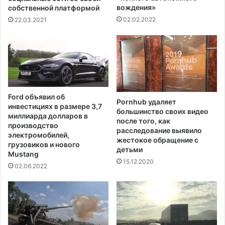
и
вождения»
собственной платформой
д
02.02.2022
22.03.2021
е
б
л
а
г
о
т
Ford объявил об
в
Pornhub удаляет
инвестициях в размере 3,7
большинство своих видео
о
миллиарда долларов в
после того, как
р
производство
расследование выявило
и
электромобилей,
жестокое обращение с
т
грузовиков и нового
детьми
Mustang
е
15.12.2020
л
02.06.2022
ь
н
ы
х
ф