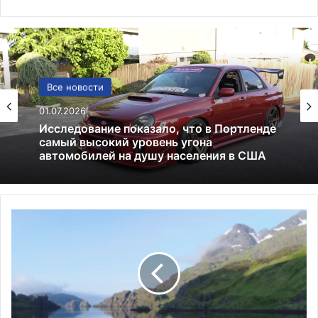
США
Все новости
13.06.2025
01.07.2026
Америка имеет огромный избыток сыра
П
Исследование показало, что в Портленде
самый высокий уровень угона
о
автомобилей на душу населения в США
в
ы
ш
е
н