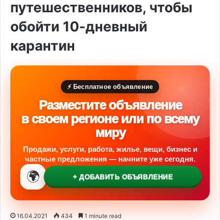
путешественников, чтобы
обойти 10-дневный
карантин
⚡ Бесплатное объявление
Разместите объявление
в своем регионе или по всему
миру
Продажи, услуги, работа, жилье, вещи, бизнес и
частные предложения — начните уже сегодня.
🌍
+ ДОБАВИТЬ ОБЪЯВЛЕНИЕ
16.04.2021
434
1 minute read