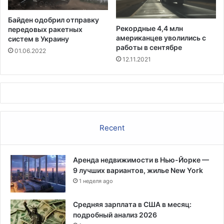
о
н
Байден одобрил отправку
д
Рекордные 4,4 млн
передовых ракетных
о
американцев уволились с
систем в Украину
в
работы в сентябре
01.06.2022
,
12.11.2021
ч
т
о
б
ы
у
Recent
д
е
р
Аренда недвижимости в Нью-Йорке —
ж
9 лучших вариантов, жилье New York
а
т
1 неделя ago
ь
н
Средняя зарплата в США в месяц:
а
подробный анализ 2026
п