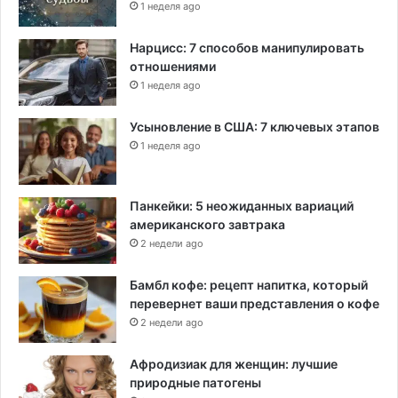
1 неделя ago
о
у
Нарцисс: 7 способов манипулировать
х
отношениями
о
д
1 неделя ago
у
з
Усыновление в США: 7 ключевых этапов
а
1 неделя ago
д
е
т
Панкейки: 5 неожиданных вариаций
ь
американского завтрака
м
2 недели ago
и
Бамбл кофе: рецепт напитка, который
перевернет ваши представления о кофе
2 недели ago
Афродизиак для женщин: лучшие
природные патогены