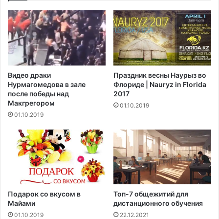
о
и
в
л
с
л
е
и
м
р
м
о
и
в
Видео драки
Праздник весны Наурыз во
р
а
Нурмагомедова в зале
Флориде | Nauryz in Florida
е
н
после победы над
2017
н
Макгрегором‍
01.10.2019
у
01.10.2019
ю
в
о
д
у
?
Подарок со вкусом в
Топ-7 общежитий для
Майами
дистанционного обучения
01.10.2019
22.12.2021