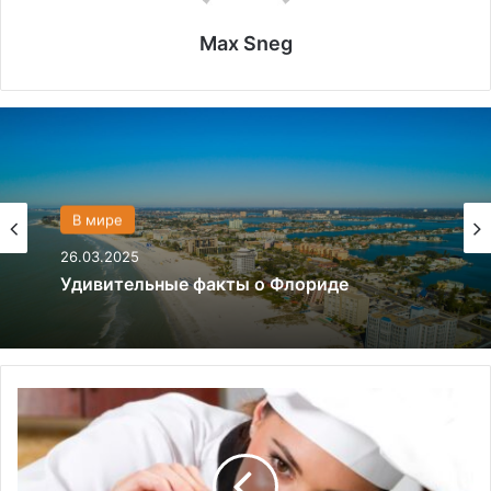
Max Sneg
Политика
28.03.2024
В мире
26.03.2025
Что если, Трамп снова станет
президентом США?
1
Удивительные факты о Флориде
0
л
у
ч