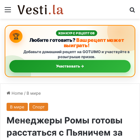
Menu
S
КОНКУРС РЕЦЕПТОВ
🏆
Любите готовить?
Ваш рецепт может
выиграть!
Добавьте домашний рецепт на GOTUIMO и участвуйте в
розыгрыше призов.
Участвовать →
Home
/
В мире
В мире
Спорт
Менеджеры Ромы готовы
расстаться с Пьяничем за