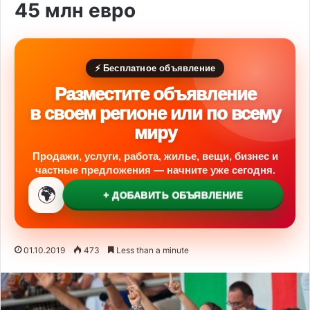
45 млн евро
⚡ Бесплатное объявление
Разместите объявление
в своем регионе или по всему
миру
Продажи, услуги, работа, жилье, вещи, бизнес и
частные предложения — начните уже сегодня.
🌍
+ ДОБАВИТЬ ОБЪЯВЛЕНИЕ
01.10.2019
473
Less than a minute