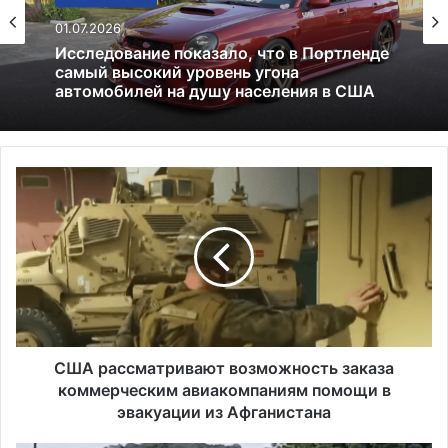
Лекарства и аптеки
Все новости
05.05.2026
Глицин — это фейк или реальное
01.07.2026
средство
С
Исследование показало, что в Портленде
Ш
самый высокий уровень угона
А
автомобилей на душу населения в США
р
а
с
с
м
а
т
США рассматривают возможность заказа
р
коммерческим авиакомпаниям помощи в
и
эвакуации из Афганистана
в