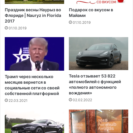
м
п
Праздник весны Наурыз во
Подарок со вкусом в
м
о
Флориде | Nauryz in Florida
Майами
е
г
2017
01.10.2019
р
и
01.10.2019
ч
б
е
л
с
и
к
в
и
р
м
е
а
з
в
у
Tesla отзывает 53 822
Трамп через несколько
и
л
автомобилей с функцией
месяцев вернется в
а
ь
«полного автономного
социальные сети со своей
к
вождения»
т
собственной платформой
о
а
02.02.2022
22.03.2021
м
т
п
е
а
с
н
и
и
л