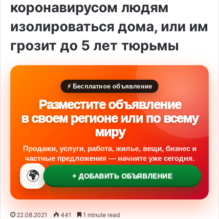
коронавирусом людям
изолироваться дома, или им
грозит до 5 лет тюрьмы
⚡ Бесплатное объявление
Разместите объявление
в своем регионе или по всему
миру
Продажи, услуги, работа, жилье, вещи, бизнес и
частные предложения — начните уже сегодня.
🌍
+ ДОБАВИТЬ ОБЪЯВЛЕНИЕ
22.08.2021
441
1 minute read