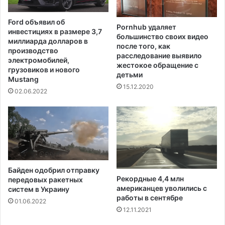
я
ь
м
н
Ford объявил об
п
Pornhub удаляет
о
инвестициях в размере 3,7
большинство своих видео
о
г
миллиарда долларов в
после того, как
м
о
производство
расследование выявило
о
н
электромобилей,
жестокое обращение с
щ
грузовиков и нового
а
детьми
и
Mustang
в
15.12.2020
в
о
02.06.2022
э
д
в
н
а
е
к
н
у
и
а
я
ц
в
Байден одобрил отправку
и
Т
Рекордные 4,4 млн
передовых ракетных
и
е
американцев уволились с
систем в Украину
и
н
работы в сентябре
01.06.2022
з
н
12.11.2021
А
е