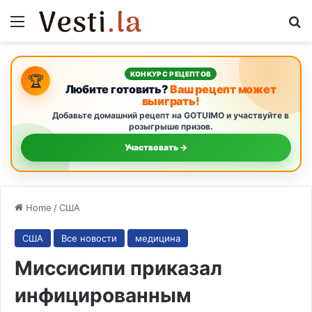
Menu
S
КОНКУРС РЕЦЕПТОВ
🏆
Любите готовить?
Ваш рецепт может
выиграть!
Добавьте домашний рецепт на GOTUIMO и участвуйте в
розыгрыше призов.
Участвовать →
Home
/
США
США
Все новости
медицина
Миссисипи приказал
инфицированным