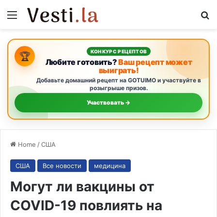
Menu
S
КОНКУРС РЕЦЕПТОВ
🏆
Любите готовить?
Ваш рецепт может
выиграть!
Добавьте домашний рецепт на GOTUIMO и участвуйте в
розыгрыше призов.
Участвовать →
Home
/
США
США
Все новости
медицина
Могут ли вакцины от
COVID-19 повлиять на