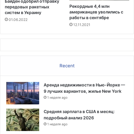
Байден одобрил отправку
р
Рекордные 4,4 млн
передовых ракетных
а
американцев уволились с
систем в Украину
з
работы в сентябре
01.06.2022
в
12.11.2021
о
д
а
Recent
Аренда недвижимости в Нью-Йорке —
9 лучших вариантов, жилье New York
1 неделя ago
Средняя зарплата в США в месяц:
подробный анализ 2026
1 неделя ago