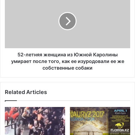
я
2
м
-
о
л
д
е
е
т
л
н
ь
я
,
я
р
ж
52-летняя женщина из Южной Каролины
е
е
умирает после того, как ее изуродовали ее же
з
н
собственные собаки
в
щ
ы
и
й
н
г
Related Articles
а
и
и
б
з
р
Ю
и
ж
д
н
н
о