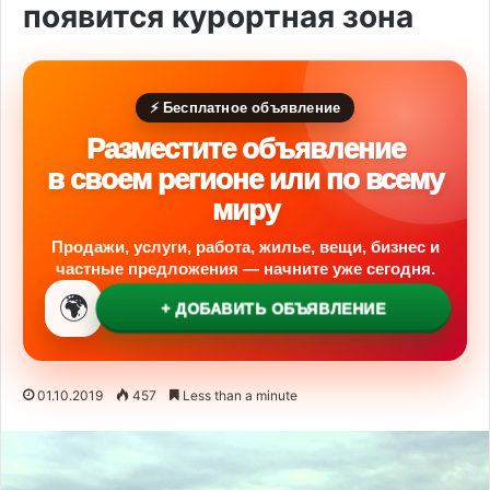
появится курортная зона
⚡ Бесплатное объявление
Разместите объявление
в своем регионе или по всему
миру
Продажи, услуги, работа, жилье, вещи, бизнес и
частные предложения — начните уже сегодня.
🌍
+ ДОБАВИТЬ ОБЪЯВЛЕНИЕ
01.10.2019
457
Less than a minute