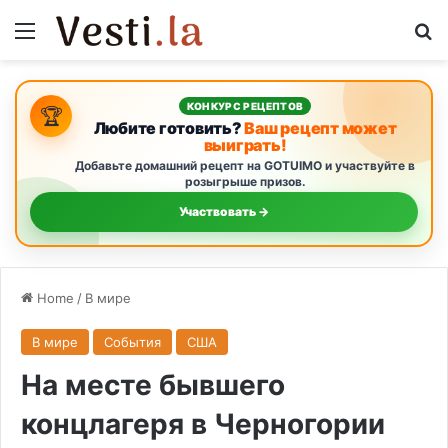
Menu
S
КОНКУРС РЕЦЕПТОВ
🏆
Любите готовить?
Ваш рецепт может
выиграть!
Добавьте домашний рецепт на GOTUIMO и участвуйте в
розыгрыше призов.
Участвовать →
Home
/
В мире
В мире
События
США
На месте бывшего
концлагеря в Черногории