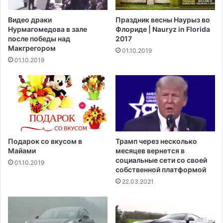
ы
й
й
К
Видео драки
Праздник весны Наурыз во
с
а
Нурмагомедова в зале
Флориде | Nauryz in Florida
п
р
после победы над
2017
о
о
Макгрегором‍
01.10.2019
р
л
01.10.2019
т
и
к
н
а
ы
р
у
м
и
р
а
Подарок со вкусом в
Трамп через несколько
е
Майами
месяцев вернется в
т
социальные сети со своей
01.10.2019
собственной платформой
п
о
22.03.2021
с
л
е
т