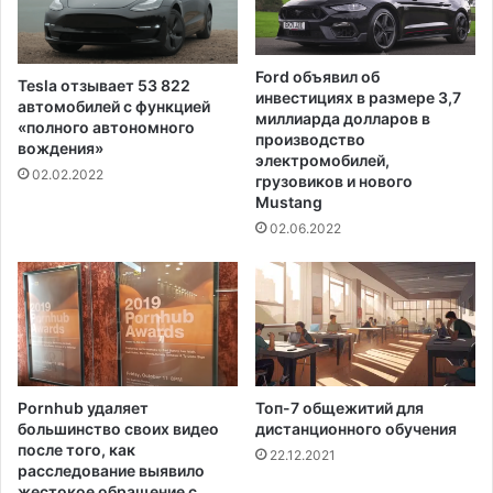
о
г
о
Ford объявил об
Tesla отзывает 53 822
,
инвестициях в размере 3,7
автомобилей с функцией
к
миллиарда долларов в
«полного автономного
а
производство
вождения»
к
электромобилей,
02.02.2022
грузовиков и нового
е
Mustang
е
и
02.06.2022
з
у
р
о
д
о
в
Pornhub удаляет
Топ-7 общежитий для
а
большинство своих видео
дистанционного обучения
л
после того, как
22.12.2021
и
расследование выявило
е
жестокое обращение с