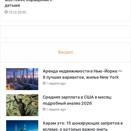
е
детьми
ж
15.12.2020
е
с
о
б
с
т
Recent
в
е
н
Аренда недвижимости в Нью-Йорке —
н
9 лучших вариантов, жилье New York
ы
е
1 неделя ago
с
о
Средняя зарплата в США в месяц:
б
подробный анализ 2026
а
1 неделя ago
к
и
Харам это: 15 шокирующих запретов в
исламе, о которых важно знать