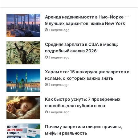
и
к
Аренда недвижимости в Нью-Йорке —
о
9 лучших вариантов, жилье New York
г
1 неделя ago
д
а
н
Средняя зарплата в США в месяц:
е
подробный анализ 2026
н
1 неделя ago
а
ч
Харам это: 15 шокирующих запретов в
и
исламе, о которых важно знать
н
1 неделя ago
а
л
Как быстро уснуть: 7 проверенных
способов для глубокого сна
1 неделя ago
Почему запретили глицин: причины,
мифы и реальность