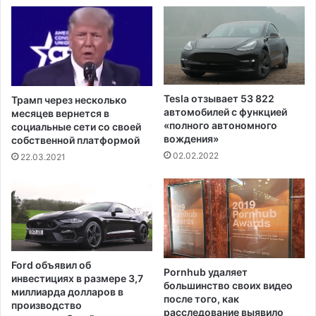
,
п
к
о
а
р
к
,
Т
к
р
а
а
к
Tesla отзывает 53 822
Трамп через несколько
м
о
автомобилей с функцией
месяцев вернется в
п
н
«полного автономного
социальные сети со своей
з
б
вождения»
собственной платформой
а
р
02.02.2022
22.03.2021
п
о
р
с
е
и
т
л
и
к
л
у
п
р
Ford объявил об
о
Pornhub удаляет
и
инвестициях в размере 3,7
е
большинство своих видео
т
миллиарда долларов в
после того, как
з
ь
производство
расследование выявило
д