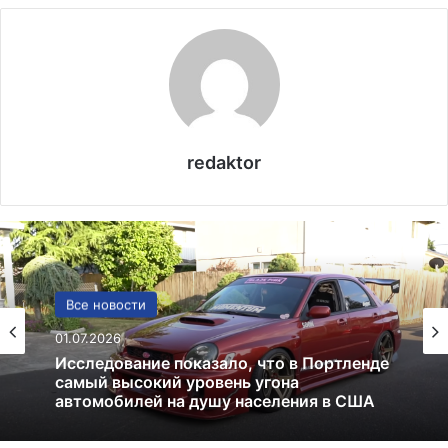
redaktor
США
Все новости
13.06.2025
01.07.2026
Америка имеет огромный избыток сыра