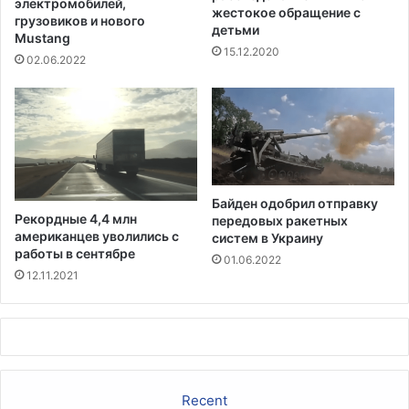
,
электромобилей,
жестокое обращение с
к
и
грузовиков и нового
детьми
и
Mustang
с
15.12.2020
и
к
02.06.2022
з
а
-
з
з
а
а
л
к
,
о
ч
р
т
Байден одобрил отправку
о
о
Рекордные 4,4 млн
передовых ракетных
н
л
американцев уволились с
систем в Украину
а
у
работы в сентябре
01.06.2022
в
ч
12.11.2021
и
ш
р
е
у
б
с
ы
а
о
н
Recent
н