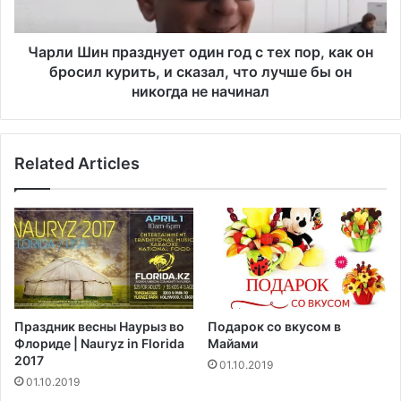
я
н
п
п
р
р
Чарли Шин празднует один год с тех пор, как он
и
а
бросил курить, и сказал, что лучше бы он
б
з
никогда не начинал
ы
д
л
н
и
у
в
Related Articles
е
С
т
Ш
о
А
д
п
и
о
н
с
г
л
о
е
д
Праздник весны Наурыз во
Подарок со вкусом в
т
с
Флориде | Nauryz in Florida
Майами
о
т
2017
01.10.2019
г
е
01.10.2019
о
х