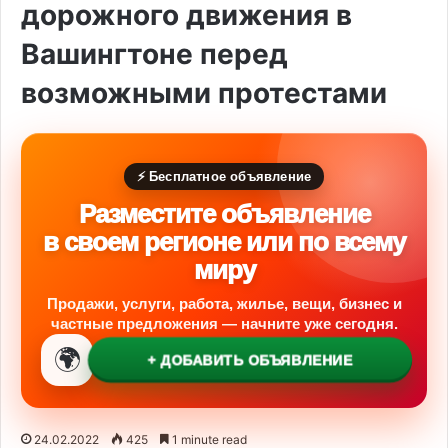
дорожного движения в
Вашингтоне перед
возможными протестами
⚡ Бесплатное объявление
Разместите объявление
в своем регионе или по всему
миру
Продажи, услуги, работа, жилье, вещи, бизнес и
частные предложения — начните уже сегодня.
🌍
+ ДОБАВИТЬ ОБЪЯВЛЕНИЕ
24.02.2022
425
1 minute read