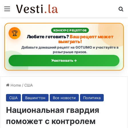
Menu
S
КОНКУРС РЕЦЕПТОВ
🏆
Любите готовить?
Ваш рецепт может
выиграть!
Добавьте домашний рецепт на GOTUIMO и участвуйте в
розыгрыше призов.
Участвовать →
Home
/
США
США
Вашингтон
Все новости
Политика
Национальная гвардия
поможет с контролем