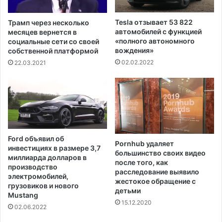
е
е
н
н
Tesla отзывает 53 822
Трамп через несколько
В
и
автомобилей с функцией
месяцев вернется в
т
я
«полного автономного
социальные сети со своей
о
вождения»
Р
собственной платформой
р
о
02.02.2022
22.03.2021
о
с
й
с
м
и
и
и
р
н
о
а
в
У
Ford объявил об
о
Pornhub удаляет
к
инвестициях в размере 3,7
большинство своих видео
й
р
миллиарда долларов в
после того, как
в
а
производство
расследование выявило
о
и
электромобилей,
жестокое обращение с
й
грузовиков и нового
н
детьми
Mustang
н
у
15.12.2020
ы
02.06.2022