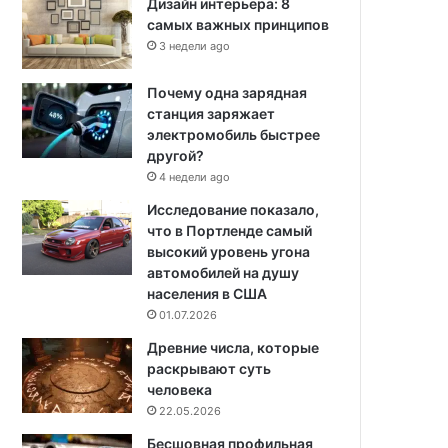
Дизайн интерьера: 8
самых важных принципов
3 недели ago
Почему одна зарядная
станция заряжает
электромобиль быстрее
другой?
4 недели ago
Исследование показало,
что в Портленде самый
высокий уровень угона
автомобилей на душу
населения в США
01.07.2026
Древние числа, которые
раскрывают суть
человека
22.05.2026
Бесшовная профильная