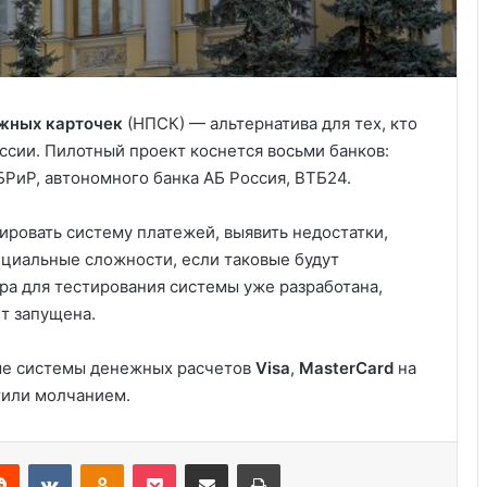
жных карточек
(НПСК) — альтернатива для тех, кто
ссии. Пилотный проект коснется восьми банков:
БРиР, автономного банка АБ Россия, ВТБ24.
ровать систему платежей, выявить недостатки,
нциальные сложности, если таковые будут
ра для тестирования системы уже разработана,
т запущена.
Курсы бухгалтера в США
ые системы денежных расчетов
Visa
,
MasterCard
на
тили молчанием.
Выступление министра финансов
Джанет Л. Йеллен в Суниве в
Норкроссе, Джорджия
Reddit
VKontakte
Odnoklassniki
Pocket
Share via Email
Print