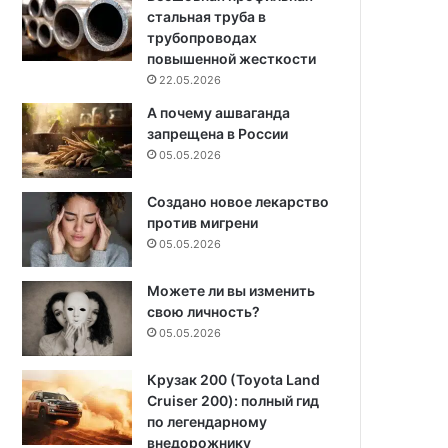
стальная труба в
трубопроводах
повышенной жесткости
22.05.2026
А почему ашваганда
запрещена в России
05.05.2026
Создано новое лекарство
против мигрени
05.05.2026
Можете ли вы изменить
свою личность?
05.05.2026
Крузак 200 (Toyota Land
Cruiser 200): полный гид
по легендарному
внедорожнику