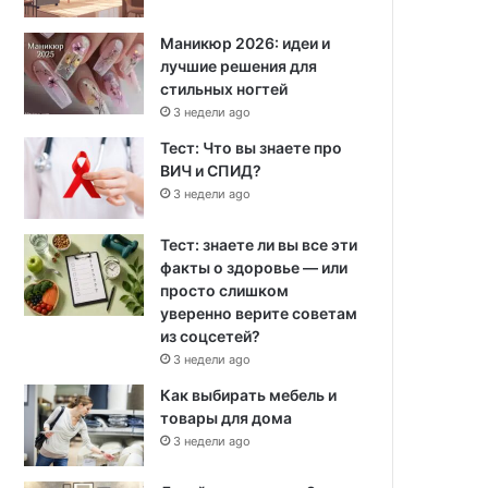
Маникюр 2026: идеи и
лучшие решения для
стильных ногтей
3 недели ago
Тест: Что вы знаете про
ВИЧ и СПИД?
3 недели ago
Тест: знаете ли вы все эти
факты о здоровье — или
просто слишком
уверенно верите советам
из соцсетей?
3 недели ago
Как выбирать мебель и
товары для дома
3 недели ago