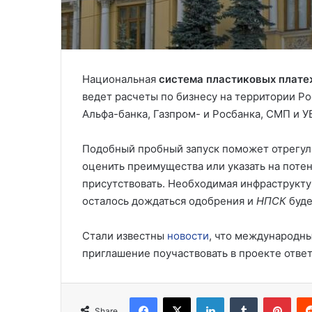
Национальная
система пластиковых плате
ведет расчеты по бизнесу на территории Ро
Альфа-банка, Газпром- и Росбанка, СМП и У
Подобный пробный запуск поможет отрегули
оценить преимущества или указать на поте
присутствовать. Необходимая инфраструкту
осталось дождаться одобрения и
НПСК
буде
Стали известны
новости
, что международн
приглашение поучаствовать в проекте отве
Facebook
X
LinkedIn
Tumblr
Pinterest
Share