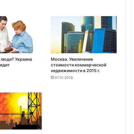
Норкроссе, Джорджия
о
V
o
l
k
s
w
a
g
 люди? Украина
Москва. Увеличение
e
редит
стоимости коммерческой
n
недвижимости в 2015 г.
C
01.10.2019
a
d
d
y