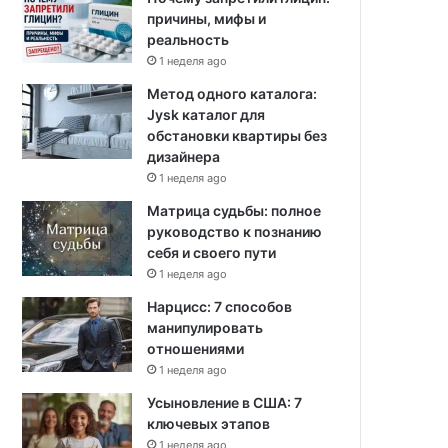
причины, мифы и
реальность
1 неделя ago
Метод одного каталога:
Jysk каталог для
обстановки квартиры без
дизайнера
1 неделя ago
Матрица судьбы: полное
руководство к познанию
себя и своего пути
1 неделя ago
Нарцисс: 7 способов
манипулировать
отношениями
1 неделя ago
Усыновление в США: 7
ключевых этапов
1 неделя ago