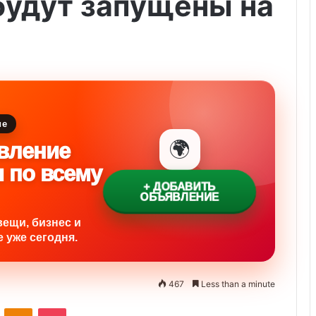
будут запущены на
ие
🌍
вление
и по всему
+ ДОБАВИТЬ
ОБЪЯВЛЕНИЕ
вещи, бизнес и
 уже сегодня.
467
Less than a minute
ontakte
Odnoklassniki
Pocket