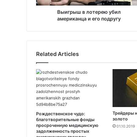
л
о
Выигрыш в лотерею убил
т
американца и его подругу
е
р
е
ю
у
Related Articles
б
и
л
а
м
е
р
и
к
Трейдеры 
Рождественское чудо:
а
золото
благотворительные фонды
н
просроченную медицинскую
01.10.2019
ц
задолженность простых
а
американских граждан