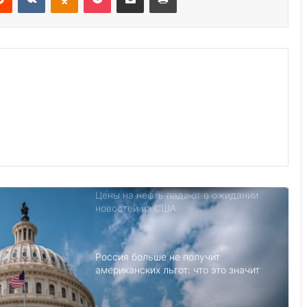
Пэтти Коллинз стала директором
бюро гравировки и печати Bureau of
Engraving and Printing (BEP)
Министерство финансов ввело
санкции против российских
компаний
Леброн Джеймс стал миллиардером
Цены на нефть падают в ожидании
новостей из США
Россия больше не получит
американских льгот: что это значит
и к чему приведёт