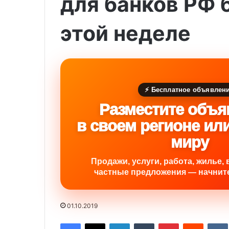
для банков РФ 
этой неделе
⚡ Бесплатное объявлен
Разместите объя
в своем регионе ил
миру
Продажи, услуги, работа, жилье, 
частные предложения — начните
01.10.2019
Facebook
X
LinkedIn
Tumblr
Pinterest
Reddit
VK