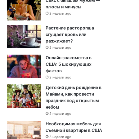
Секс с бывшим мужем —
плюсы и минусы
2 недели ago
Растение расторопша
сгущает кровь или
разжижает?
2 недели ago
Онлайн знакомства в
США: 5 шокирующих
фактов
2 недели ago
Детский день рождение в
Майами, как провести
праздник под открытым
небом
2 недели ago
Необходимая мебель для
съемной квартиры в США
3 недели ago