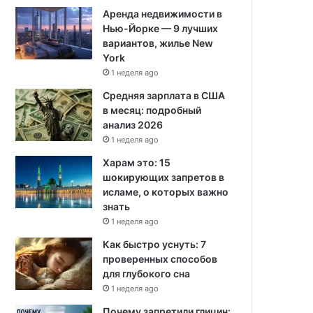
Аренда недвижимости в
Нью-Йорке — 9 лучших
вариантов, жилье New
York
1 неделя ago
Средняя зарплата в США
в месяц: подробный
анализ 2026
1 неделя ago
Харам это: 15
шокирующих запретов в
исламе, о которых важно
знать
1 неделя ago
Как быстро уснуть: 7
проверенных способов
для глубокого сна
1 неделя ago
Почему запретили глицин: