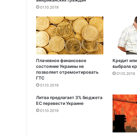
и
01.10.2019
е
г
о
п
о
д
р
у
Плачевное финансовое
Кредит или
г
состояние Украины не
выбрала к
у
позволяет отремонтировать
01.10.2019
ГТС
01.10.2019
Литва предлагает 3% бюджета
ЕС перевести Украине
01.10.2019