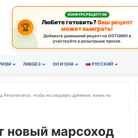
КОНКУРС РЕЦЕПТОВ
Любите готовить?
Ваш рецепт
🏆
может выиграть!
Добавьте домашний рецепт на GOTUIMO и
участвуйте в розыгрыше призов.
РИЗМ
ЛИКБЕЗ
ОН И ОНА
РУССКИЙ
д Perseverance, чтобы исследовать древнюю жизнь на
т новый марсоход