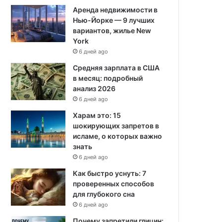
Аренда недвижимости в
Нью-Йорке — 9 лучших
вариантов, жилье New
York
6 дней ago
Средняя зарплата в США
в месяц: подробный
анализ 2026
6 дней ago
Харам это: 15
шокирующих запретов в
исламе, о которых важно
знать
6 дней ago
Как быстро уснуть: 7
проверенных способов
для глубокого сна
6 дней ago
Почему запретили глицин: