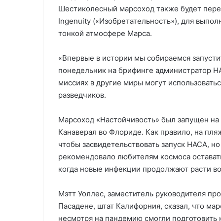
Шестиколесный марсоход также будет пере
Ingenuity («Изобретательность»), для вып
тонкой атмосфере Марса.
«Впервые в истории мы собираемся запустит
понедельник на брифинге администратор НА
миссиях в другие миры могут использовать
разведчиков.
Марсоход «Настойчивость» был запущен на б
Канаверал во Флориде. Как правило, на пля
чтобы засвидетельствовать запуск НАСА, но
рекомендовало любителям космоса оставать
когда новые инфекции продолжают расти во
Мэтт Уоллес, заместитель руководителя пр
Пасадене, штат Калифорния, сказал, что ма
несмотря на пандемию смогли подготовить 