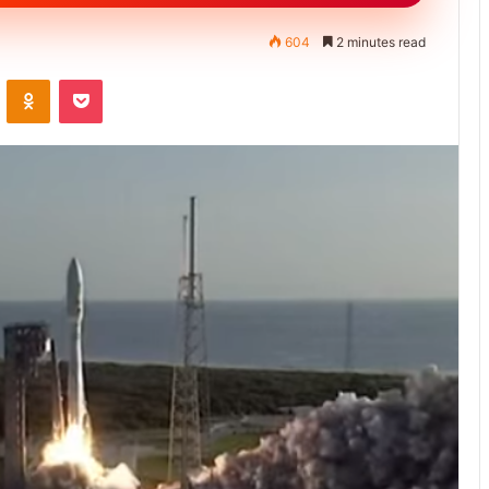
604
2 minutes read
ontakte
Odnoklassniki
Pocket