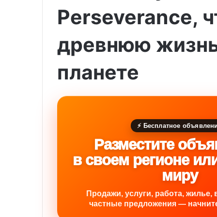
Perseverance, 
древнюю жизнь
планете
⚡ Бесплатное объявлен
Разместите объя
в своем регионе ил
миру
Продажи, услуги, работа, жилье, 
частные предложения — начните