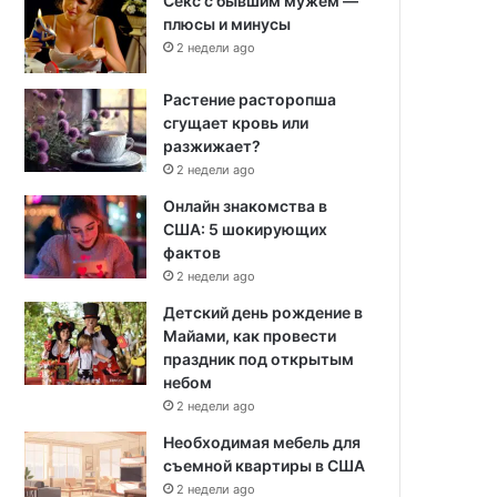
Секс с бывшим мужем —
плюсы и минусы
2 недели ago
Растение расторопша
сгущает кровь или
разжижает?
2 недели ago
Онлайн знакомства в
США: 5 шокирующих
фактов
2 недели ago
Детский день рождение в
Майами, как провести
праздник под открытым
небом
2 недели ago
Необходимая мебель для
съемной квартиры в США
2 недели ago