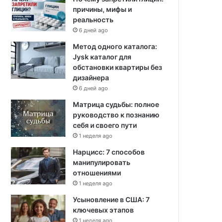
причины, мифы и
реальность
6 дней ago
Метод одного каталога:
Jysk каталог для
обстановки квартиры без
дизайнера
6 дней ago
Матрица судьбы: полное
руководство к познанию
себя и своего пути
1 неделя ago
Нарцисс: 7 способов
манипулировать
отношениями
1 неделя ago
Усыновление в США: 7
ключевых этапов
1 неделя ago