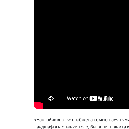
«Настойчивость» снабжена семью научными
ландшафта и оценки того, была ли планета 