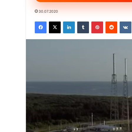
30.07.2020
Facebook
X
LinkedIn
Tumblr
Pinterest
Reddit
VK