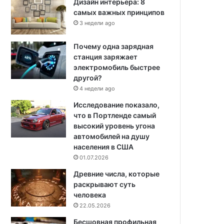
Дизайн интерьера: 8
самых важных принципов
3 недели ago
Почему одна зарядная
станция заряжает
электромобиль быстрее
другой?
4 недели ago
Исследование показало,
что в Портленде самый
высокий уровень угона
автомобилей на душу
населения в США
01.07.2026
Древние числа, которые
раскрывают суть
человека
22.05.2026
Бесшовная профильная