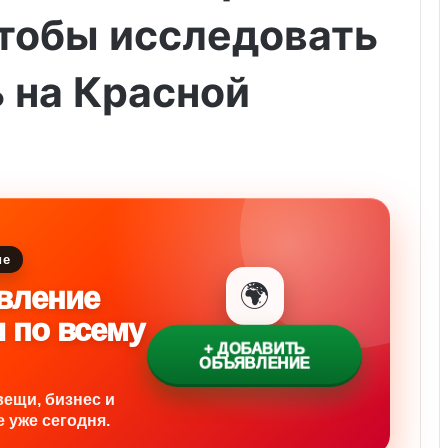
чтобы исследовать
 на Красной
ие
🌍
вление
и по всему
+ ДОБАВИТЬ
ОБЪЯВЛЕНИЕ
вещи, бизнес и
 уже сегодня.