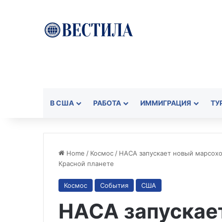
В США
РАБОТА
ИММИГРАЦИЯ
ТУ
Home
/
Космос
/
НАСА запускает новый марсохо
Красной планете
Космос
События
США
НАСА запускае