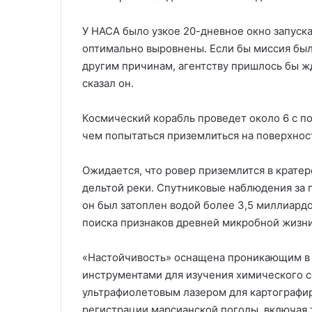
У НАСА было узкое 20-дневное окно запуска
оптимально выровнены. Если бы миссия была
другим причинам, агентству пришлось бы ж
сказал он.
Космический корабль проведет около 6 с п
чем попытаться приземлиться на поверхнос
Ожидается, что ровер приземлится в кратер
дельтой реки. Спутниковые наблюдения за 
он был затоплен водой более 3,5 миллиардо
поиска признаков древней микробной жизни
«Настойчивость» оснащена проникающим в 
инструментами для изучения химического с
ультрафиолетовым лазером для картографир
регистрации марсианской погоды, включая т