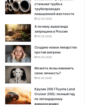
стальная труба в
трубопроводах
повышенной жесткости
22.05.2026
А почему ашваганда
запрещена в России
05.05.2026
Создано новое лекарство
против мигрени
05.05.2026
Можете ли вы изменить
свою личность?
05.05.2026
Крузак 200 (Toyota Land
Cruiser 200): полный гид
по легендарному
внедорожнику