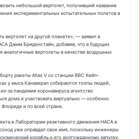
возить небольшой вертолет, получивший название
олнения экспериментальных испытательных полетов в
ь вертолет на другой планете», — заявил в
СА Джим Бриденстайн, добавив, что в будущих
ся аналогичные вертолеты в качестве воздушных
орту ракеты Atlas V со станции ВВС Кейп-
жах у мыса Канаверал собираются толпы людей,
 из-за пандемии коронавируса агентство
ся дома и участвовать виртуально — особенно
 Флориде и по всей стране.
оекта в Лаборатории реактивного движения НАСА в
рсоход уже оправдал свое имя, поскольку инженеры
космический корабль к его долгожданному запуску.