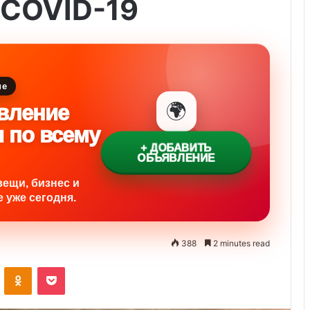
 COVID-19
ие
🌍
вление
и по всему
+ ДОБАВИТЬ
ОБЪЯВЛЕНИЕ
вещи, бизнес и
 уже сегодня.
388
2 minutes read
ontakte
Odnoklassniki
Pocket