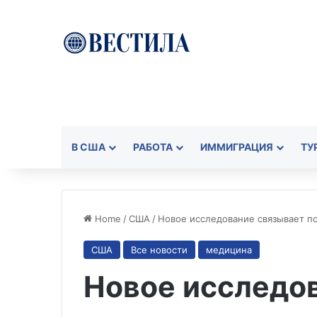
В США
РАБОТА
ИММИГРАЦИЯ
ТУ
Home
/
США
/
Новое исследование связывает по
США
Все новости
медицина
Новое исследо