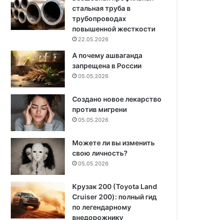
стальная труба в
трубопроводах
повышенной жесткости
22.05.2026
А почему ашваганда
запрещена в России
05.05.2026
Создано новое лекарство
против мигрени
05.05.2026
Можете ли вы изменить
свою личность?
05.05.2026
Крузак 200 (Toyota Land
Cruiser 200): полный гид
по легендарному
внедорожнику