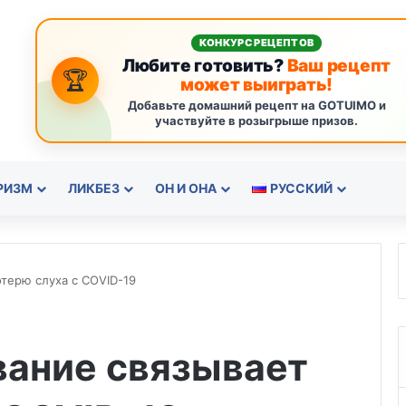
КОНКУРС РЕЦЕПТОВ
Любите готовить?
Ваш рецепт
🏆
может выиграть!
Добавьте домашний рецепт на GOTUIMO и
участвуйте в розыгрыше призов.
РИЗМ
ЛИКБЕЗ
ОН И ОНА
РУССКИЙ
терю слуха с COVID-19
вание связывает