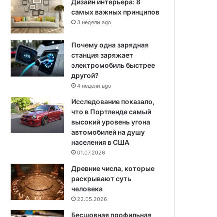
Дизайн интерьера: 8
самых важных принципов
3 недели ago
Почему одна зарядная
станция заряжает
электромобиль быстрее
другой?
4 недели ago
Исследование показало,
что в Портленде самый
высокий уровень угона
автомобилей на душу
населения в США
01.07.2026
Древние числа, которые
раскрывают суть
человека
22.05.2026
Бесшовная профильная