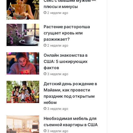
Секс с бывшим мужем —
плюсы и минусы
2 недели ago
Растение расторопша
сгущает кровь или
разжижает?
2 недели ago
Онлайн знакомства в
США: 5 шокирующих
фактов
3 недели ago
Детский день рождение в
Майами, как провести
праздник под открытым
небом
3 недели ago
Необходимая мебель для
съемной квартиры в США
3 недели ago