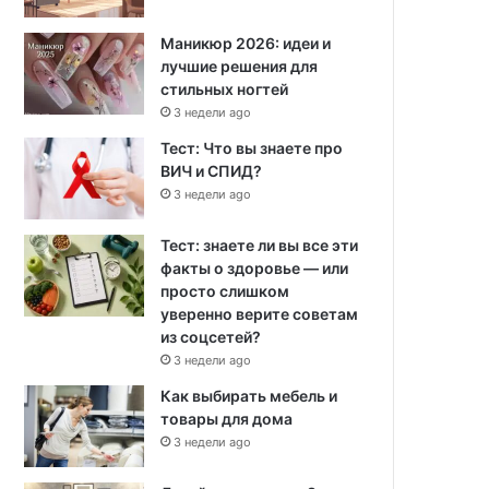
Маникюр 2026: идеи и
лучшие решения для
стильных ногтей
3 недели ago
Тест: Что вы знаете про
ВИЧ и СПИД?
3 недели ago
Тест: знаете ли вы все эти
факты о здоровье — или
просто слишком
уверенно верите советам
из соцсетей?
3 недели ago
Как выбирать мебель и
товары для дома
3 недели ago