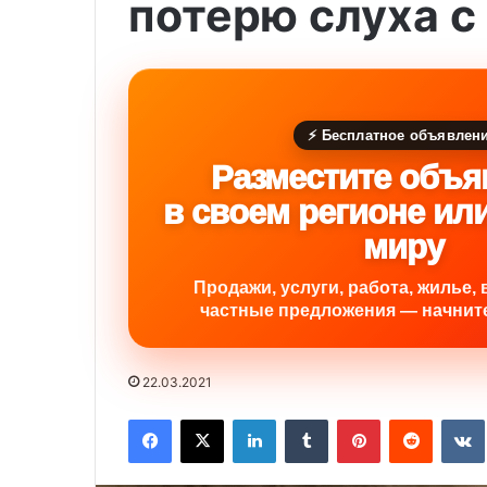
потерю слуха с
⚡ Бесплатное объявлен
Разместите объя
в своем регионе ил
миру
Продажи, услуги, работа, жилье, 
частные предложения — начните
22.03.2021
Facebook
X
LinkedIn
Tumblr
Pinterest
Reddit
VK