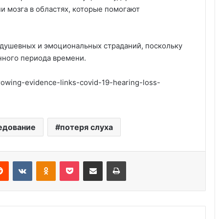
и мозга в областях, которые помогают
 душевных и эмоциональных страданий, поскольку
нного периода времени.
owing-evidence-links-covid-19-hearing-loss-
Америка имеет огромный избыток
сыра
едование
потеря слуха
Удивительные факты о Флориде
Reddit
VKontakte
Odnoklassniki
Pocket
Share via Email
Print
Глицин для детей: правильная
дозировка и применение