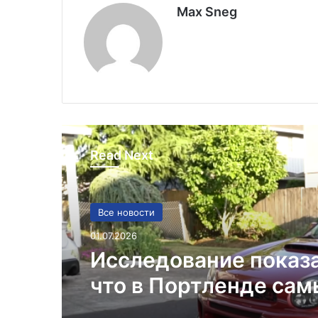
Max Sneg
Read Next
Все новости
01.07.2026
Исследование показ
что в Портленде са
высокий уровень уго