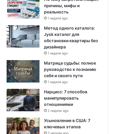
причины, мифы и
реальность
1 неделя ago
Метод одного каталога:
Jysk каталог для
обстановки квартиры без
дизайнера
1 неделя ago
Матрица судьбы: полное
руководство к познанию
себя и своего пути
1 неделя ago
Нарцисс: 7 способов
манипулировать
отношениями
2 недели ago
Усыновление в США: 7
ключевых этапов
2 недели ago