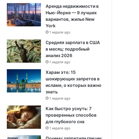
Аренда недвижимости в
Нью-Йорке — 9 лучших
вариантов, жилье New
York
1 неделя ago
Средняя зарплата в США
в месяц: подробный
анализ 2026
1 неделя ago
Харам это: 15
шокирующих запретов в
исламе, о которых важно
знать
1 неделя ago
Как быстро уснуть: 7
проверенных способов
для глубокого сна
1 неделя ago
Почему запретили глицин: