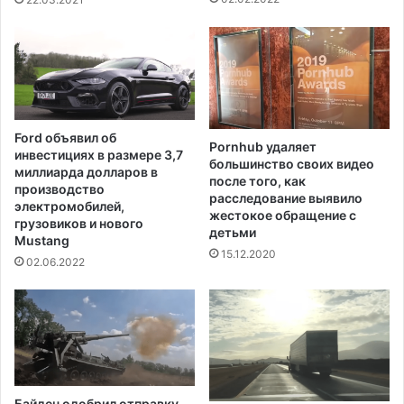
л
D
е
H
2
S
0
н
2
а
1
п
г
р
Ford объявил об
о
Pornhub удаляет
е
инвестициях в размере 3,7
большинство своих видео
д
ж
миллиарда долларов в
после того, как
а
н
производство
расследование выявило
?
е
электромобилей,
жестокое обращение с
м
грузовиков и нового
детьми
Mustang
у
15.12.2020
р
02.06.2022
о
в
н
е
н
е
с
Байден одобрил отправку