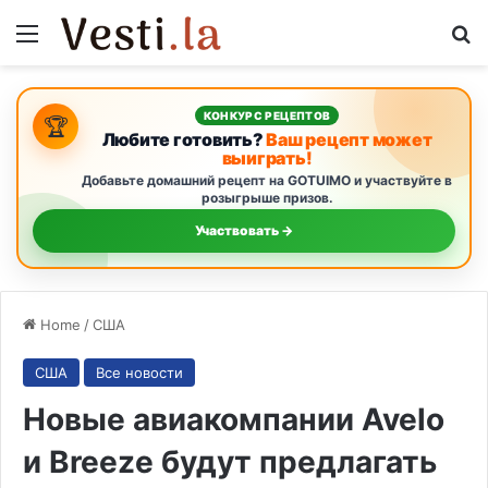
Menu
S
КОНКУРС РЕЦЕПТОВ
🏆
Любите готовить?
Ваш рецепт может
выиграть!
Добавьте домашний рецепт на GOTUIMO и участвуйте в
розыгрыше призов.
Участвовать →
Home
/
США
США
Все новости
Новые авиакомпании Avelo
и Breeze будут предлагать