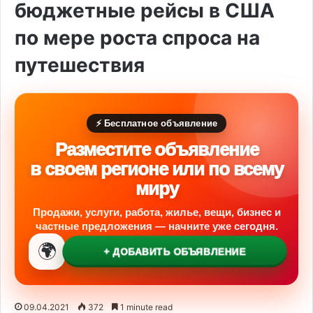
бюджетные рейсы в США
по мере роста спроса на
путешествия
⚡ Бесплатное объявление
Разместите объявление
в своем регионе или по всему
миру
Продажи, услуги, работа, жилье, вещи, бизнес и
частные предложения — начните уже сегодня.
🌍
+ ДОБАВИТЬ ОБЪЯВЛЕНИЕ
09.04.2021
372
1 minute read