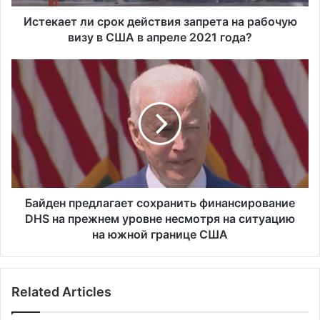
л
и
Истекает ли срок действия запрета на рабочую
с
визу в США в апреле 2021 года?
р
о
Б
к
а
д
й
е
д
й
е
с
н
т
п
в
р
и
е
я
д
Байден предлагает сохранить финансирование
з
л
DHS на прежнем уровне несмотря на ситуацию
а
а
на южной границе США
п
г
р
а
е
е
т
Related Articles
т
а
с
н