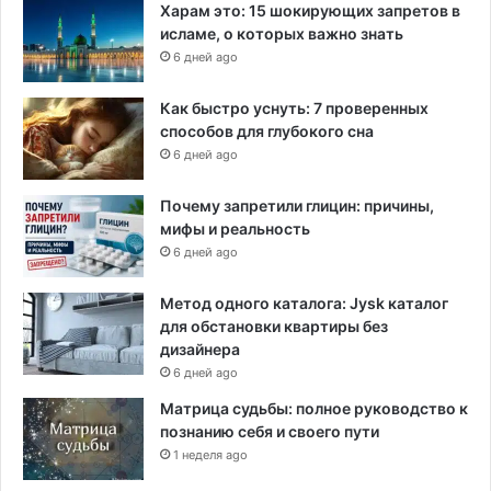
й
Харам это: 15 шокирующих запретов в
г
исламе, о которых важно знать
р
6 дней ago
а
н
Как быстро уснуть: 7 проверенных
и
способов для глубокого сна
ц
6 дней ago
е
С
Почему запретили глицин: причины,
Ш
мифы и реальность
А
6 дней ago
Метод одного каталога: Jysk каталог
для обстановки квартиры без
дизайнера
6 дней ago
Матрица судьбы: полное руководство к
познанию себя и своего пути
1 неделя ago