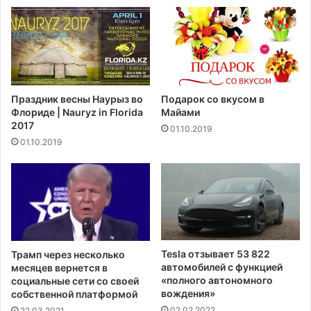
о
а
х
р
р
а
а
б
н
о
и
ч
т
Праздник весны Наурыз во
Подарок со вкусом в
у
ь
Флориде | Nauryz in Florida
Майами
ю
ф
2017
01.10.2019
в
и
01.10.2019
и
н
з
а
у
н
в
с
С
и
Ш
р
А
о
в
в
Tesla отзывает 53 822
Трамп через несколько
а
а
автомобилей с функцией
месяцев вернется в
п
н
«полного автономного
социальные сети со своей
р
и
вождения»
собственной платформой
е
е
02.02.2022
22.03.2021