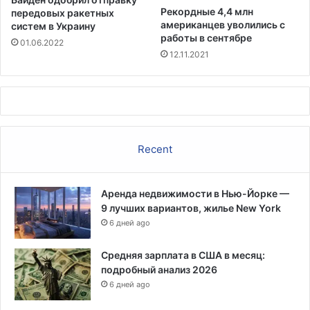
м
Рекордные 4,4 млн
передовых ракетных
о
американцев уволились с
систем в Украину
т
работы в сентябре
01.06.2022
р
12.11.2021
я
н
а
с
и
т
Recent
у
а
ц
Аренда недвижимости в Нью-Йорке —
и
9 лучших вариантов, жилье New York
ю
6 дней ago
н
а
ю
Средняя зарплата в США в месяц:
ж
подробный анализ 2026
н
6 дней ago
о