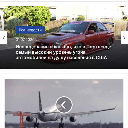
США
Все новости
13.06.2025
01.07.2026
Америка имеет огромный избыток сыра
И
Исследование показало, что в Портленде
с
самый высокий уровень угона
т
автомобилей на душу населения в США
е
к
а
е
т