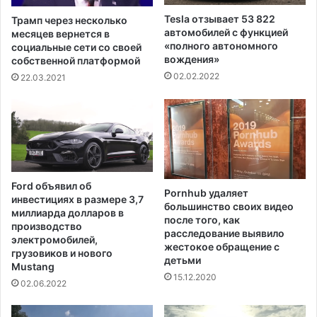
o
Tesla отзывает 53 822
Трамп через несколько
n
автомобилей с функцией
месяцев вернется в
з
«полного автономного
социальные сети со своей
а
вождения»
собственной платформой
п
02.02.2022
22.03.2021
о
с
л
е
д
н
и
Ford объявил об
е
Pornhub удаляет
инвестициях в размере 3,7
большинство своих видео
4
миллиарда долларов в
после того, как
м
производство
расследование выявило
е
электромобилей,
жестокое обращение с
с
грузовиков и нового
детьми
Mustang
я
15.12.2020
ц
02.06.2022
а
п