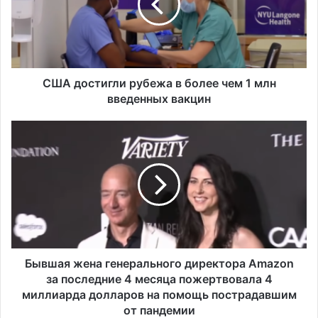
о
с
т
и
г
л
США достигли рубежа в более чем 1 млн
и
введенных вакцин
р
у
Б
б
ы
е
в
ж
ш
а
а
в
я
б
ж
о
е
л
н
е
а
Бывшая жена генерального директора Amazon
е
г
за последние 4 месяца пожертвовала 4
ч
е
миллиарда долларов на помощь пострадавшим
е
н
от пандемии