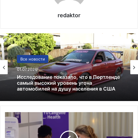
redaktor
Лекарства и аптеки
Все новости
05.05.2026
Глицин — это фейк или реальное
01.07.2026
средство
С
Исследование показало, что в Портленде
Ш
самый высокий уровень угона
А
автомобилей на душу населения в США
д