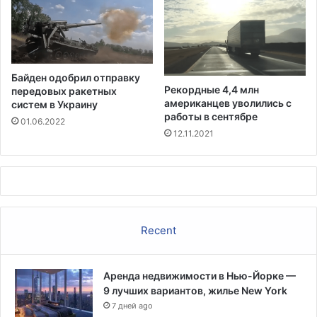
о
ж
е
р
т
Байден одобрил отправку
в
Рекордные 4,4 млн
передовых ракетных
о
американцев уволились с
систем в Украину
в
работы в сентябре
01.06.2022
а
12.11.2021
л
а
4
м
и
л
Recent
л
и
а
Аренда недвижимости в Нью-Йорке —
р
9 лучших вариантов, жилье New York
д
а
7 дней ago