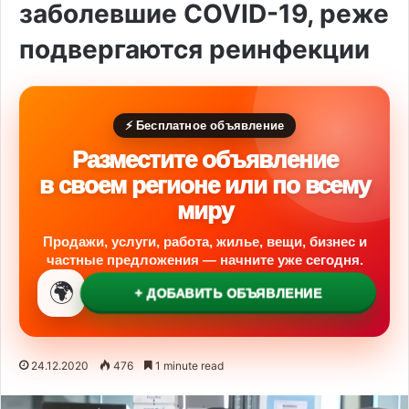
заболевшие COVID-19, реже
подвергаются реинфекции
⚡ Бесплатное объявление
Разместите объявление
в своем регионе или по всему
миру
Продажи, услуги, работа, жилье, вещи, бизнес и
частные предложения — начните уже сегодня.
🌍
+ ДОБАВИТЬ ОБЪЯВЛЕНИЕ
24.12.2020
476
1 minute read