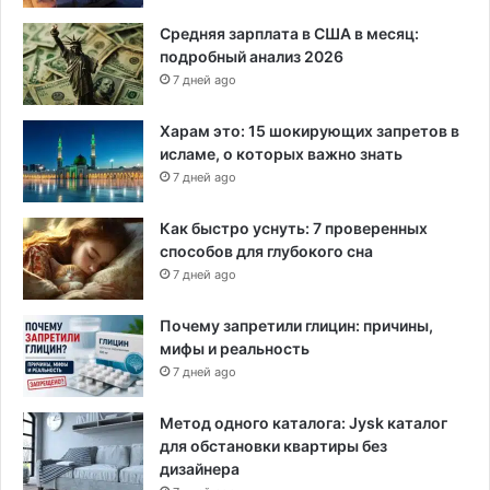
д
о
Средняя зарплата в США в месяц:
л
подробный анализ 2026
л
7 дней ago
а
р
Харам это: 15 шокирующих запретов в
о
исламе, о которых важно знать
в
7 дней ago
н
а
Как быстро уснуть: 7 проверенных
п
способов для глубокого сна
о
7 дней ago
м
о
Почему запретили глицин: причины,
щ
мифы и реальность
ь
7 дней ago
п
о
с
Метод одного каталога: Jysk каталог
т
для обстановки квартиры без
р
дизайнера
а