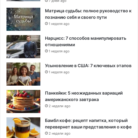
7 дней ago
д
Матрица судьбы: полное руководство к
а
познанию себя и своего пути
в
1 неделя ago
ш
и
Нарцисс: 7 способов манипулировать
м
отношениями
о
т
1 неделя ago
п
а
Усыновление в США: 7 ключевых этапов
н
1 неделя ago
д
е
м
Панкейки: 5 неожиданных вариаций
и
американского завтрака
и
2 недели ago
Бамбл кофе: рецепт напитка, который
перевернет ваши представления о кофе
2 недели ago