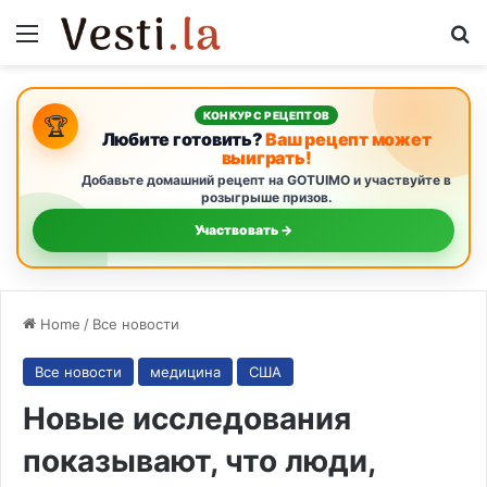
Menu
S
КОНКУРС РЕЦЕПТОВ
🏆
Любите готовить?
Ваш рецепт может
выиграть!
Добавьте домашний рецепт на GOTUIMO и участвуйте в
розыгрыше призов.
Участвовать →
Home
/
Все новости
Все новости
медицина
США
Новые исследования
показывают, что люди,