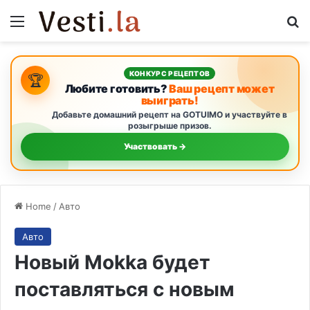
Menu
S
КОНКУРС РЕЦЕПТОВ
🏆
Любите готовить?
Ваш рецепт может
выиграть!
Добавьте домашний рецепт на GOTUIMO и участвуйте в
розыгрыше призов.
Участвовать →
Home
/
Авто
Авто
Новый Mokka будет
поставляться с новым