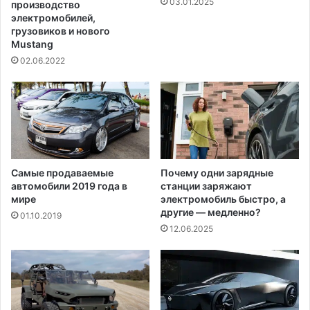
03.01.2025
производство
и
н
электромобилей,
г
и
грузовиков и нового
р
й
Mustang
а
с
02.06.2022
!
к
о
й
ц
е
р
к
Самые продаваемые
Почему одни зарядные
в
автомобили 2019 года в
станции заряжают
и
мире
электромобиль быстро, а
другие — медленно?
01.10.2019
12.06.2025