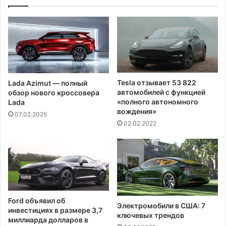
i
т
a
а
m
к
i
т
.
в
Б
а
л
н
а
д
Tesla отзывает 53 822
Lada Azimut — полный
г
а
автомобилей с функцией
обзор нового кроссовера
о
л
«полного автономного
Lada
т
и
вождения»
07.02.2025
в
з
02.02.2022
о
м
р
а
и
в
т
к
е
а
л
л
ь
и
Ford объявил об
н
ф
Электромобили в США: 7
инвестициях в размере 3,7
а
о
ключевых трендов
миллиарда долларов в
я
р