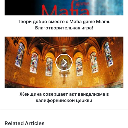
о
б
р
о
Твори добро вместе с Mafia game Miami.
в
Благотворительная игра!
м
е
Ж
с
е
т
н
е
щ
с
и
M
н
a
а
f
с
i
о
a
в
Женщина совершает акт вандализма в
g
е
калифорнийской церкви
a
р
m
ш
e
а
Related Articles
M
е