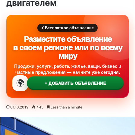
двигателем
⚡ Бесплатное объявление
Разместите объявление
в своем регионе или по всему
миру
Продажи, услуги, работа, жилье, вещи, бизнес и
частные предложения — начните уже сегодня.
🌍
+ ДОБАВИТЬ ОБЪЯВЛЕНИЕ
01.10.2019
445
Less than a minute