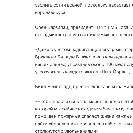
уволить сотни врачей, поскольку нарастае
коронавируса.
Орен Барзилай, президент FDNY EMS Local 257
его администрацию в ожидаемых последств
«Даже с учетом надвигающейся угрозы втор
Бруклине Билл де Блазио и его команда в м
наших спинах, упразднив около 400 мест с
угрозу жизнь каждого жителя Нью-Йорка», —
Билл Нейдхардт, пресс-секретарь мэра Билл
«Чтобы внести ясность: мэрия не хочет, что
которой мы сейчас находимся без стимулов»
помощи и пожарные спасают жизни каждый д
найти сбережения персонала и избежать уво
столкнутся с увольнениями».