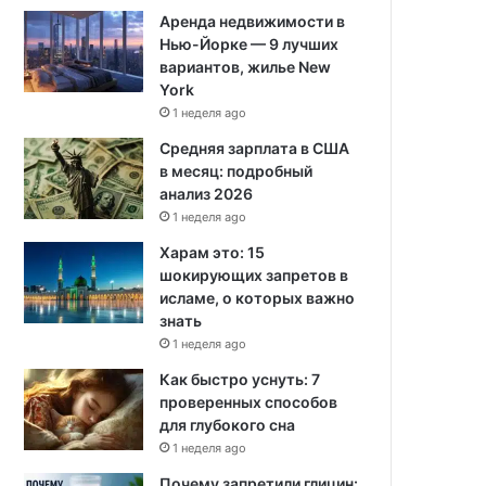
Аренда недвижимости в
Нью-Йорке — 9 лучших
вариантов, жилье New
York
1 неделя ago
Средняя зарплата в США
в месяц: подробный
анализ 2026
1 неделя ago
Харам это: 15
шокирующих запретов в
исламе, о которых важно
знать
1 неделя ago
Как быстро уснуть: 7
проверенных способов
для глубокого сна
1 неделя ago
Почему запретили глицин: