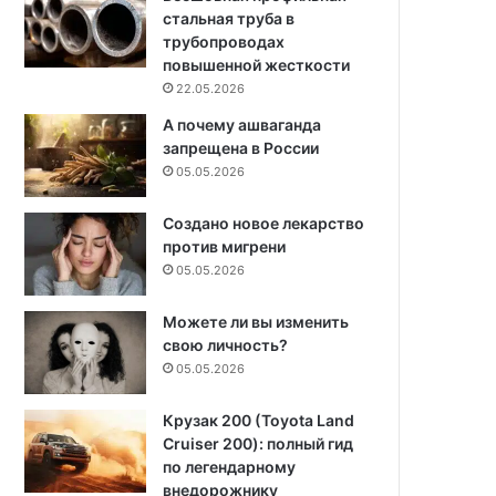
стальная труба в
трубопроводах
повышенной жесткости
22.05.2026
А почему ашваганда
запрещена в России
05.05.2026
Создано новое лекарство
против мигрени
05.05.2026
Можете ли вы изменить
свою личность?
05.05.2026
Крузак 200 (Toyota Land
Cruiser 200): полный гид
по легендарному
внедорожнику