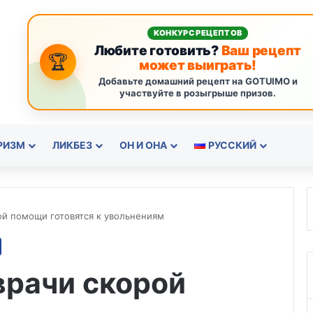
КОНКУРС РЕЦЕПТОВ
Любите готовить?
Ваш рецепт
🏆
может выиграть!
Добавьте домашний рецепт на GOTUIMO и
участвуйте в розыгрыше призов.
РИЗМ
ЛИКБЕЗ
ОН И ОНА
РУССКИЙ
ой помощи готовятся к увольнениям
врачи скорой