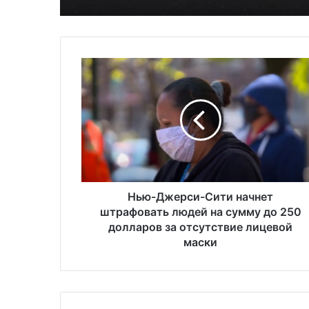
Н
ь
ю
-
Д
ж
е
р
с
и
Нью-Джерси-Сити начнет
-
штрафовать людей на сумму до 250
С
долларов за отсутствие лицевой
и
маски
т
и
н
а