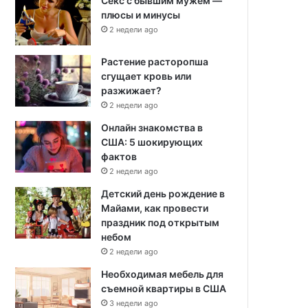
Секс с бывшим мужем —
плюсы и минусы
2 недели ago
Растение расторопша
сгущает кровь или
разжижает?
2 недели ago
Онлайн знакомства в
США: 5 шокирующих
фактов
2 недели ago
Детский день рождение в
Майами, как провести
праздник под открытым
небом
2 недели ago
Необходимая мебель для
съемной квартиры в США
3 недели ago