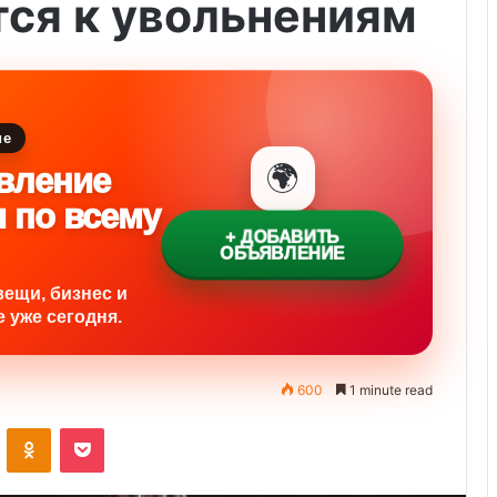
ся к увольнениям
ие
🌍
вление
и по всему
+ ДОБАВИТЬ
ОБЪЯВЛЕНИЕ
вещи, бизнес и
 уже сегодня.
600
1 minute read
ontakte
Odnoklassniki
Pocket