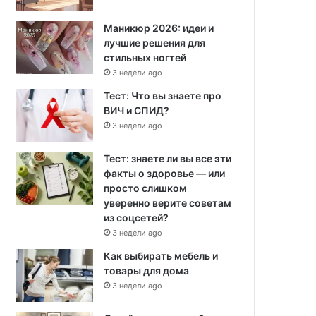
Маникюр 2026: идеи и
лучшие решения для
стильных ногтей
3 недели ago
Тест: Что вы знаете про
ВИЧ и СПИД?
3 недели ago
Тест: знаете ли вы все эти
факты о здоровье — или
просто слишком
уверенно верите советам
из соцсетей?
3 недели ago
Как выбирать мебель и
товары для дома
3 недели ago