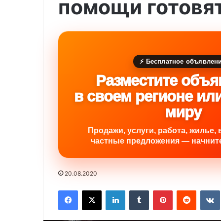
помощи готовят
⚡ Бесплатное объявлен
Разместите объя
в своем регионе ил
миру
Продажи, услуги, работа, жилье, 
частные предложения — начните
20.08.2020
Facebook
X
LinkedIn
Tumblr
Pinterest
Reddit
VK