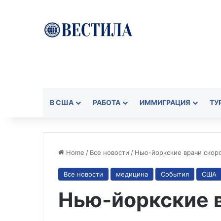
В США
РАБОТА
ИММИГРАЦИЯ
ТУ
Home
/
Все новости
/
Нью-йоркские врачи скор
Все новости
медицина
События
США
Нью-йоркские 