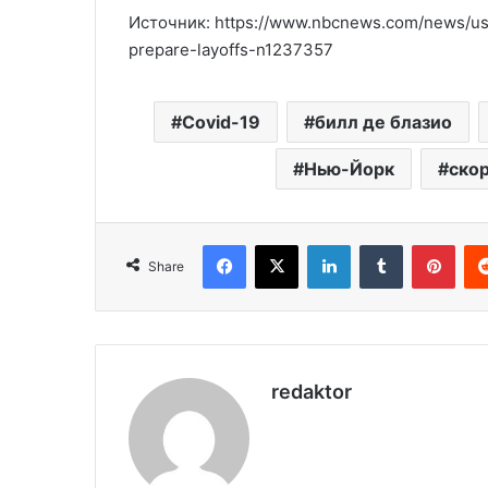
Источник: https://www.nbcnews.com/news/u
prepare-layoffs-n1237357
Covid-19
билл де блазио
Нью-Йорк
ско
Facebook
X
LinkedIn
Tumblr
Pinterest
Share
redaktor