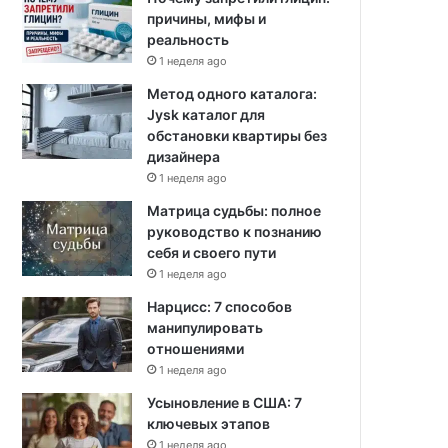
причины, мифы и
реальность
1 неделя ago
Метод одного каталога:
Jysk каталог для
обстановки квартиры без
дизайнера
1 неделя ago
Матрица судьбы: полное
руководство к познанию
себя и своего пути
1 неделя ago
Нарцисс: 7 способов
манипулировать
отношениями
1 неделя ago
Усыновление в США: 7
ключевых этапов
1 неделя ago