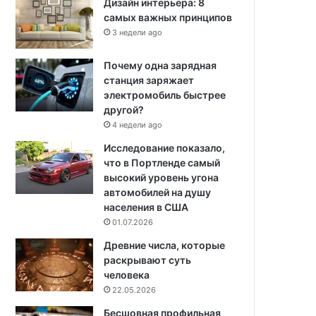
Дизайн интерьера: 8
самых важных принципов
3 недели ago
Почему одна зарядная
станция заряжает
электромобиль быстрее
другой?
4 недели ago
Исследование показало,
что в Портленде самый
высокий уровень угона
автомобилей на душу
населения в США
01.07.2026
Древние числа, которые
раскрывают суть
человека
22.05.2026
Бесшовная профильная