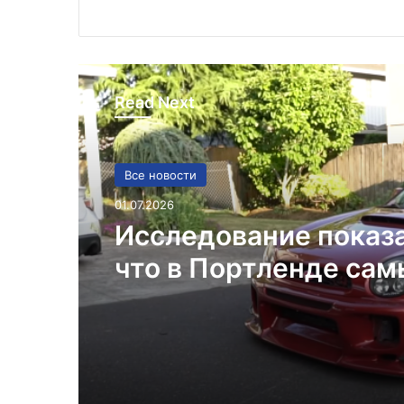
Read Next
Все новости
01.07.2026
Исследование показ
что в Портленде са
высокий уровень уго
автомобилей на душ
населения в США