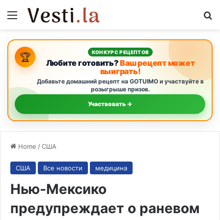
Menu
S
КОНКУРС РЕЦЕПТОВ
🏆
Любите готовить?
Ваш рецепт может
выиграть!
Добавьте домашний рецепт на GOTUIMO и участвуйте в
розыгрыше призов.
Участвовать →
Home
/
США
США
Все новости
медицина
Нью-Мексико
предупреждает о раневом