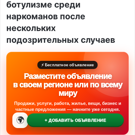
ботулизме среди
наркоманов после
нескольких
подозрительных случаев
⚡ Бесплатное объявление
Разместите объявление
в своем регионе или по всему
миру
Продажи, услуги, работа, жилье, вещи, бизнес и
частные предложения — начните уже сегодня.
🌍
+ ДОБАВИТЬ ОБЪЯВЛЕНИЕ