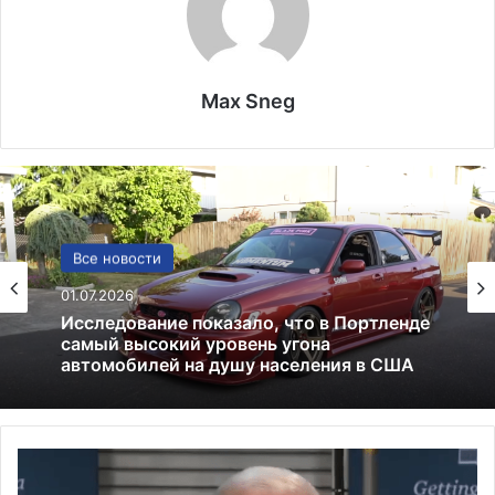
Max Sneg
Лекарства и аптеки
Все новости
05.05.2026
Глицин — это фейк или реальное
01.07.2026
средство
П
Исследование показало, что в Портленде
р
самый высокий уровень угона