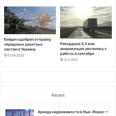
л
и
я
р
б
е
о
с
л
ц
е
е
е
н
Байден одобрил отправку
д
о
Рекордные 4,4 млн
передовых ракетных
о
й
американцев уволились с
систем в Украину
р
1
работы в сентябре
01.06.2022
о
2
12.11.2021
г
9
о
9
с
9
т
0
о
д
я
о
Recent
щ
л
и
л
х
а
к
Аренда недвижимости в Нью-Йорке —
р