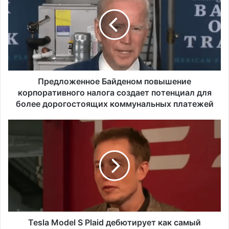
е
автомобилей на душу населения в США
д
л
о
ж
е
н
н
Предложенное Байденом повышение
о
корпоративного налога создает потенциал для
е
более дорогостоящих коммунальных платежей
Б
а
T
й
e
д
s
е
l
н
a
о
M
м
o
п
d
о
e
в
l
Tesla Model S Plaid дебютирует как самый