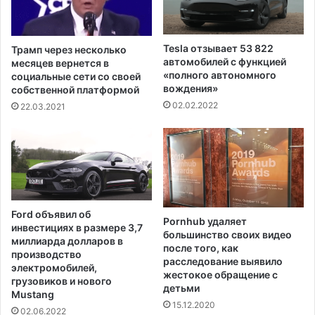
л
ы
о
й
г
б
Tesla отзывает 53 822
Трамп через несколько
а
ы
автомобилей с функцией
месяцев вернется в
с
с
«полного автономного
социальные сети со своей
о
т
вождения»
собственной платформой
з
р
02.02.2022
22.03.2021
д
ы
а
й
е
а
т
в
п
т
о
о
т
м
Ford объявил об
е
Pornhub удаляет
о
инвестициях в размере 3,7
н
большинство своих видео
б
миллиарда долларов в
после того, как
ц
и
производство
расследование выявило
и
л
электромобилей,
жестокое обращение с
а
ь
грузовиков и нового
детьми
л
Mustang
в
15.12.2020
д
м
02.06.2022