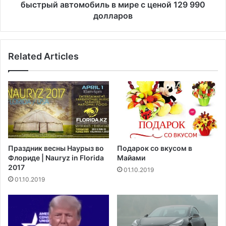
ы
S
быстрый автомобиль в мире с ценой 129 990
ш
P
долларов
е
l
н
a
и
i
е
Related Articles
d
к
д
о
е
р
б
п
ю
о
т
р
и
а
р
т
у
Праздник весны Наурыз во
Подарок со вкусом в
и
е
Флориде | Nauryz in Florida
Майами
в
т
2017
01.10.2019
н
к
01.10.2019
о
а
г
к
о
с
н
а
а
м