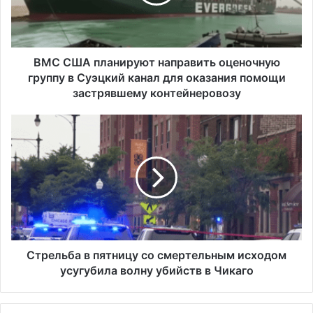
А
п
л
а
н
ВМС США планируют направить оценочную
и
группу в Суэцкий канал для оказания помощи
р
застрявшему контейнеровозу
у
ю
С
т
т
н
р
а
е
п
л
р
ь
а
б
в
а
и
в
т
п
Стрельба в пятницу со смертельным исходом
ь
я
усугубила волну убийств в Чикаго
о
т
ц
н
е
и