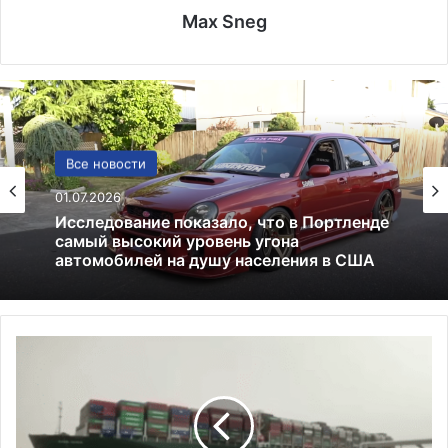
Max Sneg
США
Все новости
13.06.2025
01.07.2026
Америка имеет огромный избыток сыра
В
Исследование показало, что в Портленде
М
самый высокий уровень угона
С
автомобилей на душу населения в США
С
Ш