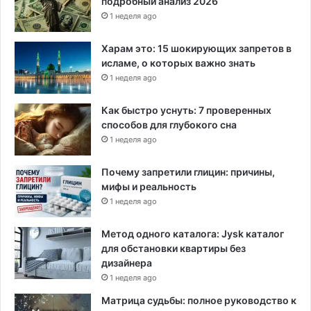
подробный анализ 2026
о
1 неделя ago
з
у
Харам это: 15 шокирующих запретов в
исламе, о которых важно знать
1 неделя ago
Как быстро уснуть: 7 проверенных
способов для глубокого сна
1 неделя ago
Почему запретили глицин: причины,
мифы и реальность
1 неделя ago
Метод одного каталога: Jysk каталог
для обстановки квартиры без
дизайнера
1 неделя ago
Матрица судьбы: полное руководство к