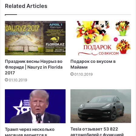
н
Related Articles
ц
о
у
ч
с
н
о
у
с
ю
м
г
е
р
р
у
т
Праздник весны Наурыз во
Подарок со вкусом в
п
е
Флориде | Nauryz in Florida
Майами
п
л
2017
01.10.2019
у
ь
01.10.2019
в
н
С
ы
у
м
э
и
ц
с
к
х
и
о
й
д
Tesla отзывает 53 822
Трамп через несколько
к
о
автомобилей с функцией
месяцев вернется в