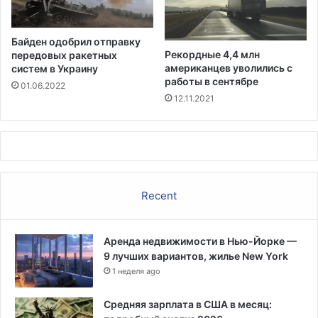
з
в
а
в
с
Ч
Байден одобрил отправку
т
и
Рекордные 4,4 млн
передовых ракетных
р
к
американцев уволились с
систем в Украину
я
а
работы в сентябре
01.06.2022
в
г
12.11.2021
ш
о
е
м
у
к
о
Recent
н
т
е
Аренда недвижимости в Нью-Йорке —
й
9 лучших вариантов, жилье New York
н
е
1 неделя ago
р
о
Средняя зарплата в США в месяц:
в