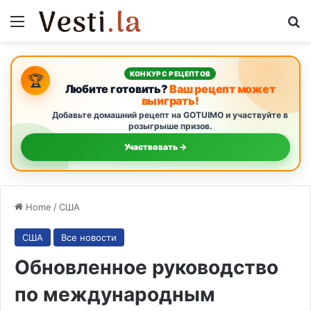
Menu
S
КОНКУРС РЕЦЕПТОВ
🏆
Любите готовить?
Ваш рецепт может
выиграть!
Добавьте домашний рецепт на GOTUIMO и участвуйте в
розыгрыше призов.
Участвовать →
Home
/
США
США
Все новости
Обновленное руководство
по международным