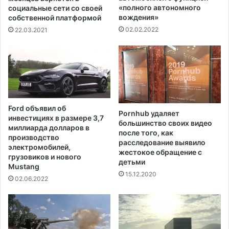
а
м
«полного автономного
социальные сети со своей
н
вождения»
у
собственной платформой
а
с
02.02.2022
22.03.2021
л
у
д
г
л
у
я
б
о
и
к
л
а
а
Ford объявил об
з
Pornhub удаляет
в
инвестициях в размере 3,7
большинство своих видео
а
о
миллиарда долларов в
после того, как
н
л
производство
расследование выявило
и
н
электромобилей,
жестокое обращение с
я
грузовиков и нового
у
детьми
п
Mustang
у
15.12.2020
о
б
02.06.2022
м
и
о
й
щ
с
и
т