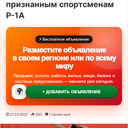
признанным спортсменам
P-1A
⚡ Бесплатное объявление
Разместите объявление
в своем регионе или по всему
миру
Продажи, услуги, работа, жилье, вещи, бизнес и
частные предложения — начните уже сегодня.
🌍
+ ДОБАВИТЬ ОБЪЯВЛЕНИЕ
27.03.2021
393
1 minute read