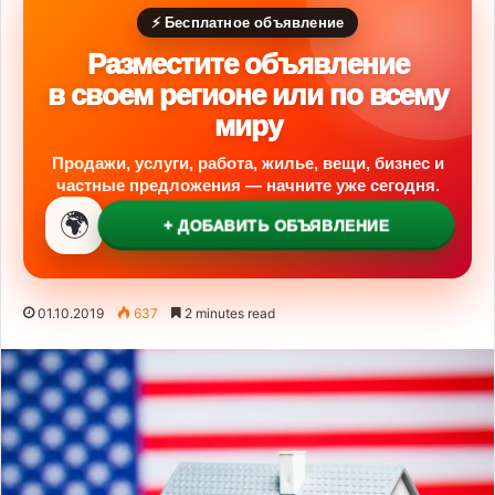
⚡ Бесплатное объявление
Разместите объявление
в своем регионе или по всему
миру
Продажи, услуги, работа, жилье, вещи, бизнес и
частные предложения — начните уже сегодня.
🌍
+ ДОБАВИТЬ ОБЪЯВЛЕНИЕ
01.10.2019
637
2 minutes read