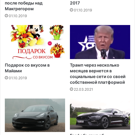
о
после победы над
2017
т
Макгрегором‍
01.10.2019
р
01.10.2019
е
т
ь
з
а
о
д
и
Подарок со вкусом в
Трамп через несколько
н
Майами
месяцев вернется в
д
социальные сети со своей
01.10.2019
собственной платформой
е
н
22.03.2021
ь