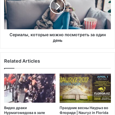
ь
и
м
а
л
ы
,
к
о
Сериалы, которые можно посмотреть за один
т
день
о
р
ы
Related Articles
е
м
о
ж
н
о
п
о
с
Видео драки
Праздник весны Наурыз во
м
Нурмагомедова в зале
Флориде | Nauryz in Florida