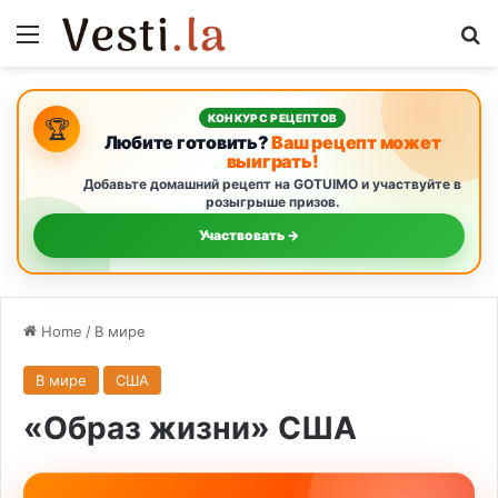
Menu
S
КОНКУРС РЕЦЕПТОВ
🏆
Любите готовить?
Ваш рецепт может
выиграть!
Добавьте домашний рецепт на GOTUIMO и участвуйте в
розыгрыше призов.
Участвовать →
Home
/
В мире
В мире
США
«Образ жизни» США