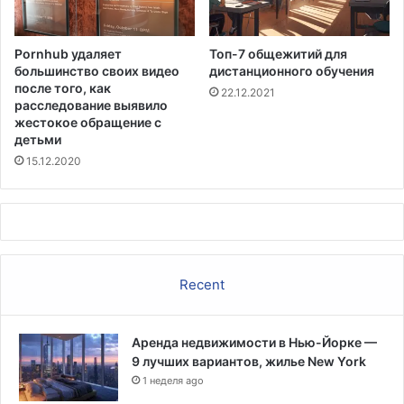
я
к
н
с
а
Pornhub удаляет
Топ-7 общежитий для
а
C
большинство своих видео
дистанционного обучения
O
после того, как
22.12.2021
V
расследование выявило
I
жестокое обращение с
D
детьми
д
15.12.2020
л
я
в
а
к
ц
Recent
и
н
и
р
Аренда недвижимости в Нью-Йорке —
о
9 лучших вариантов, жилье New York
в
1 неделя ago
а