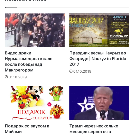
г
е
н
о
у
г
л
р
и
а
з
н
п
и
р
ч
Видео драки
Праздник весны Наурыз во
и
е
Нурмагомедова в зале
Флориде | Nauryz in Florida
з
н
после победы над
2017
е
и
Макгрегором‍
01.10.2019
м
я
01.10.2019
л
н
и
а
в
п
ш
о
е
е
г
з
о
д
с
к
Подарок со вкусом в
Трамп через несколько
я
и
Майами
месяцев вернется в