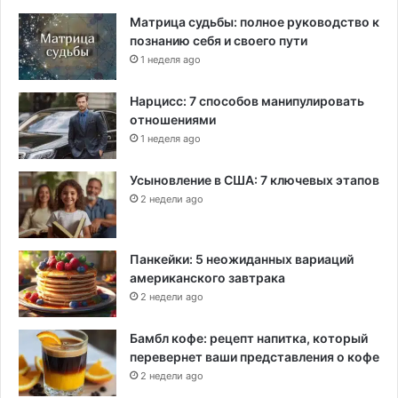
в
Матрица судьбы: полное руководство к
ъ
познанию себя и своего пути
е
1 неделя ago
з
ж
а
Нарцисс: 7 способов манипулировать
ю
отношениями
щ
1 неделя ago
и
х
Усыновление в США: 7 ключевых этапов
в
2 недели ago
С
Ш
А
Панкейки: 5 неожиданных вариаций
американского завтрака
2 недели ago
Бамбл кофе: рецепт напитка, который
перевернет ваши представления о кофе
2 недели ago