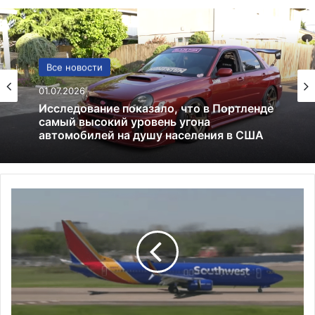
Политика
Все новости
24.06.2025
Россия больше не получит американских
01.07.2026
льгот: что это значит и к чему приведёт
П
Исследование показало, что в Портленде
а
самый высокий уровень угона
с
автомобилей на душу населения в США
с
а
ж
и
р
S