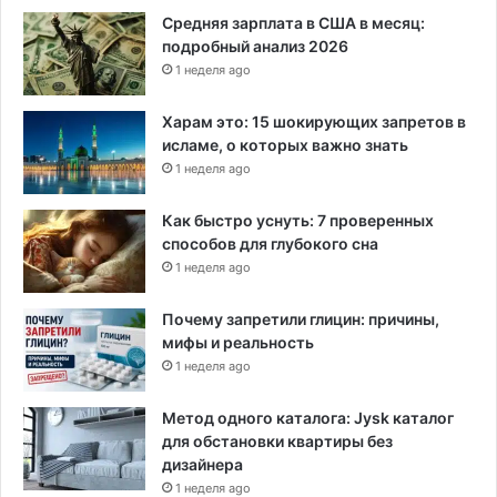
н
Средняя зарплата в США в месяц:
н
подробный анализ 2026
ы
1 неделя ago
х
п
Харам это: 15 шокирующих запретов в
у
исламе, о которых важно знать
т
1 неделя ago
е
ш
Как быстро уснуть: 7 проверенных
е
способов для глубокого сна
с
1 неделя ago
т
в
Почему запретили глицин: причины,
е
мифы и реальность
н
н
1 неделя ago
и
к
Метод одного каталога: Jysk каталог
о
для обстановки квартиры без
в
дизайнера
,
1 неделя ago