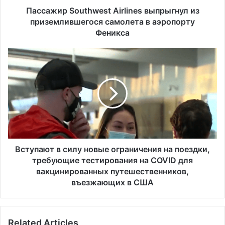
o
Пассажир Southwest Airlines выпрыгнул из
u
приземлившегося самолета в аэропорту
t
Феникса
h
w
В
e
с
s
т
t
у
A
п
i
а
r
ю
l
т
i
в
n
с
Вступают в силу новые ограничения на поездки,
e
и
требующие тестирования на COVID для
s
л
вакцинированных путешественников,
в
у
въезжающих в США
ы
н
п
о
р
в
ы
Related Articles
ы