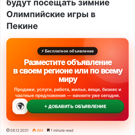
будут посещать зимние
Олимпийские игры в
Пекине
⚡ Бесплатное объявление
Разместите объявление
в своем регионе или по всему
миру
Продажи, услуги, работа, жилье, вещи, бизнес и
частные предложения — начните уже сегодня.
🌍
+ ДОБАВИТЬ ОБЪЯВЛЕНИЕ
06.12.2021
684
1 minute read