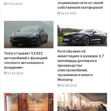
с
,
социальные сети со своей
01.10.2019
а
т
собственной платформой
м
р
22.03.2021
о
е
л
б
е
у
т
ю
а
щ
в
и
а
е
Ford объявил об
Tesla отзывает 53 822
э
т
инвестициях в размере 3,7
автомобилей с функцией
р
е
миллиарда долларов в
«полного автономного
о
с
производство
вождения»
п
т
электромобилей,
02.02.2022
о
грузовиков и нового
и
р
Mustang
р
т
о
02.06.2022
у
в
Ф
а
е
н
н
и
и