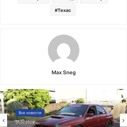
Техас
Max Sneg
США
Все новости