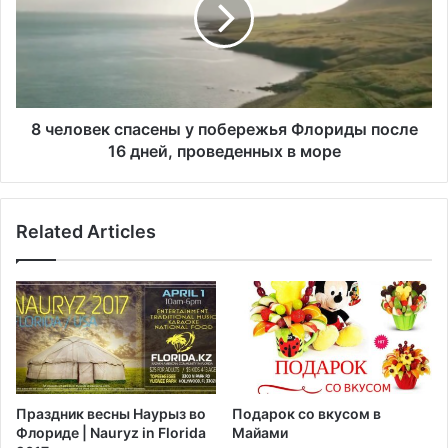
л
р
о
а
в
н
е
е
к
н
с
в
п
8 человек спасены у побережья Флориды после
р
а
16 дней, проведенных в море
е
с
з
е
у
н
Related Articles
л
ы
ь
у
т
п
а
о
т
б
е
е
а
р
в
е
т
ж
Праздник весны Наурыз во
Подарок со вкусом в
о
ь
Флориде | Nauryz in Florida
Майами
к
я