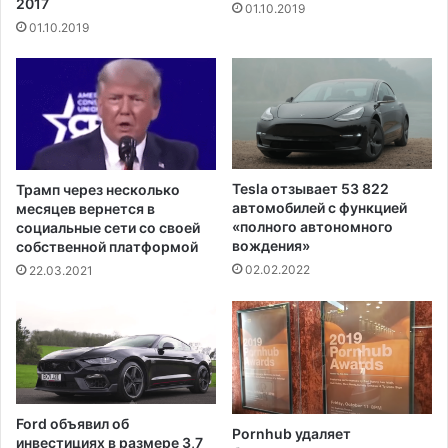
2017
01.10.2019
а
Ф
01.10.2019
т
л
а
о
с
р
т
и
р
д
о
ы
ф
п
ы
о
Tesla отзывает 53 822
Трамп через несколько
п
с
автомобилей с функцией
месяцев вернется в
о
л
«полного автономного
социальные сети со своей
д
вождения»
е
собственной платформой
Л
1
02.02.2022
22.03.2021
о
6
с
д
-
н
А
е
н
й
д
,
ж
п
Ford объявил об
е
Pornhub удаляет
р
инвестициях в размере 3,7