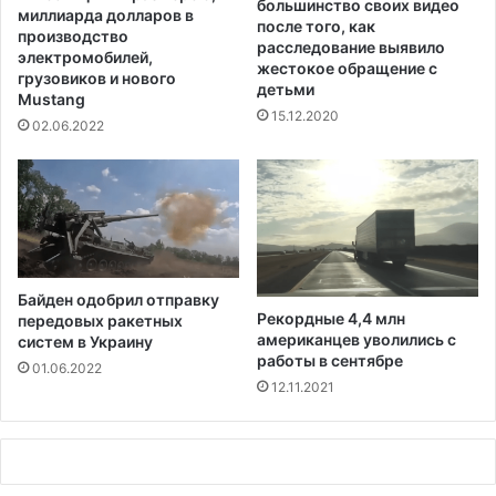
большинство своих видео
л
о
миллиарда долларов в
после того, как
е
в
производство
расследование выявило
с
е
электромобилей,
жестокое обращение с
о
грузовиков и нового
д
детьми
Mustang
м
е
15.12.2020
н
02.06.2022
н
ы
х
в
м
о
р
Байден одобрил отправку
е
Рекордные 4,4 млн
передовых ракетных
американцев уволились с
систем в Украину
работы в сентябре
01.06.2022
12.11.2021