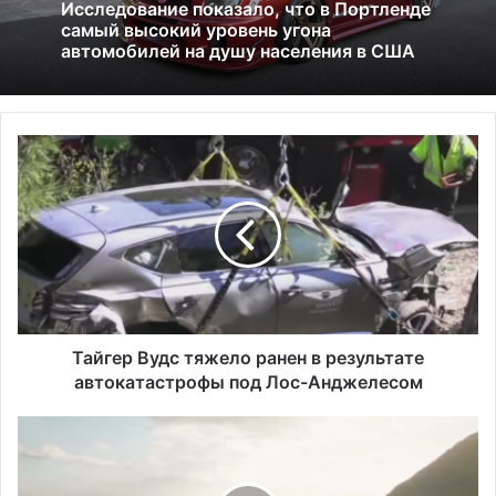
13.06.2025
01.07.2026
Америка имеет огромный избыток сыра
Т
Исследование показало, что в Портленде
а
самый высокий уровень угона
й
автомобилей на душу населения в США
г
е
р
В
у
д
с
Тайгер Вудс тяжело ранен в результате
т
автокатастрофы под Лос-Анджелесом
я
ж
8
е
ч
л
е
о