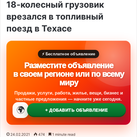
18-колесный грузовик
врезался в топливный
поезд в Техасе
⚡ Бесплатное объявление
Разместите объявление
в своем регионе или по всему
миру
Продажи, услуги, работа, жилье, вещи, бизнес и
частные предложения — начните уже сегодня.
🌍
+ ДОБАВИТЬ ОБЪЯВЛЕНИЕ
24.02.2021
474
1 minute read