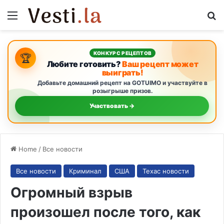
Menu
S
КОНКУРС РЕЦЕПТОВ
🏆
Любите готовить?
Ваш рецепт может
выиграть!
Добавьте домашний рецепт на GOTUIMO и участвуйте в
розыгрыше призов.
Участвовать →
Home
/
Все новости
Все новости
Криминал
США
Техас новости
Огромный взрыв
произошел после того, как