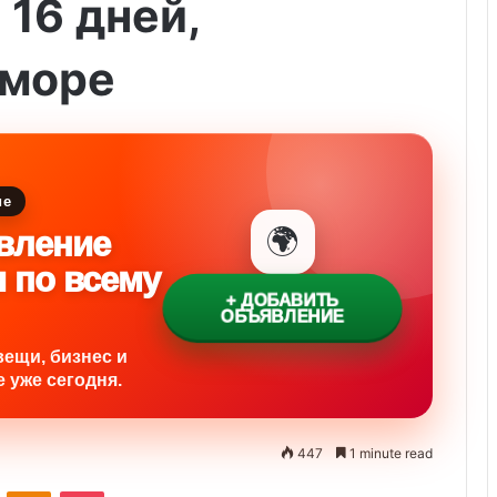
16 дней,
 море
ие
🌍
вление
и по всему
+ ДОБАВИТЬ
ОБЪЯВЛЕНИЕ
вещи, бизнес и
 уже сегодня.
447
1 minute read
ontakte
Odnoklassniki
Pocket