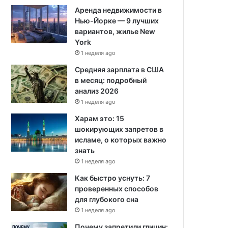
Аренда недвижимости в
Нью-Йорке — 9 лучших
вариантов, жилье New
York
1 неделя ago
Средняя зарплата в США
в месяц: подробный
анализ 2026
1 неделя ago
Харам это: 15
шокирующих запретов в
исламе, о которых важно
знать
1 неделя ago
Как быстро уснуть: 7
проверенных способов
для глубокого сна
1 неделя ago
Почему запретили глицин: