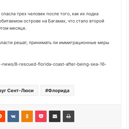
спасла трех человек после того, как их лодка
еобитаемом острове на Багамах, что стало второй
этом месяце.
власти решат, принимать ли иммиграционные меры
news/8-rescued-florida-coast-after-being-sea-16-
Удивительные факты о Флориде
руг Сент-Люси
Флорида
Серийные убийцы США: 5
шокирующих случаев
Reddit
VKontakte
Odnoklassniki
Pocket
Share via Email
Print
Пляжный домик в Северной
Каролине, где Билл Гейтс и его