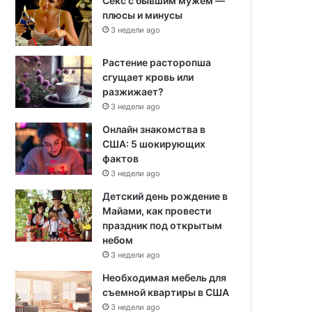
Секс с бывшим мужем —
плюсы и минусы
3 недели ago
Растение расторопша
сгущает кровь или
разжижает?
3 недели ago
Онлайн знакомства в
США: 5 шокирующих
фактов
3 недели ago
Детский день рождение в
Майами, как провести
праздник под открытым
небом
3 недели ago
Необходимая мебель для
съемной квартиры в США
3 недели ago