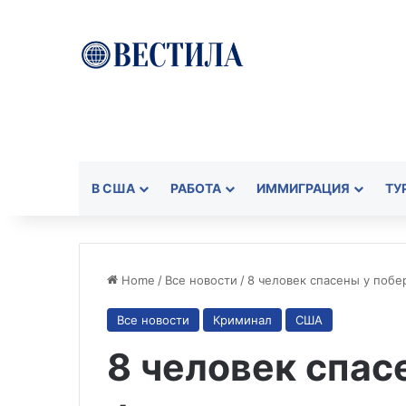
В США
РАБОТА
ИММИГРАЦИЯ
ТУ
Home
/
Все новости
/
8 человек спасены у поб
Все новости
Криминал
США
8 человек спас