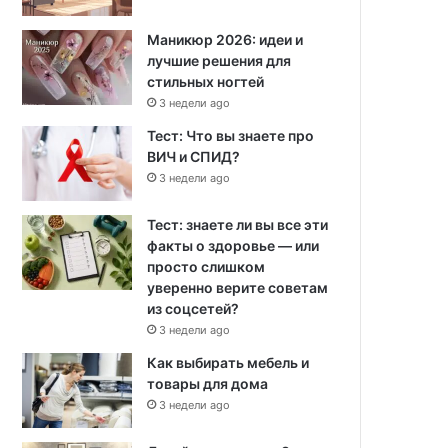
Маникюр 2026: идеи и
лучшие решения для
стильных ногтей
3 недели ago
Тест: Что вы знаете про
ВИЧ и СПИД?
3 недели ago
Тест: знаете ли вы все эти
факты о здоровье — или
просто слишком
уверенно верите советам
из соцсетей?
3 недели ago
Как выбирать мебель и
товары для дома
3 недели ago