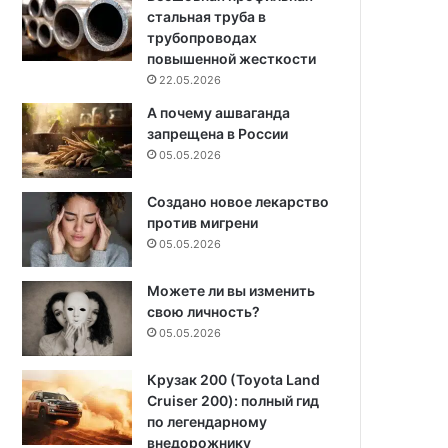
стальная труба в
трубопроводах
повышенной жесткости
22.05.2026
А почему ашваганда
запрещена в России
05.05.2026
Создано новое лекарство
против мигрени
05.05.2026
Можете ли вы изменить
свою личность?
05.05.2026
Крузак 200 (Toyota Land
Cruiser 200): полный гид
по легендарному
внедорожнику