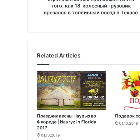
р
того, как 18-колесный грузовик
ы
врезался в топливный поезд в Техасе
в
п
р
о
и
з
Related Articles
о
ш
е
л
п
о
с
л
е
Праздник весны Наурыз во
Подарок со
т
Флориде | Nauryz in Florida
о
01.10.2019
2017
г
01.10.2019
о