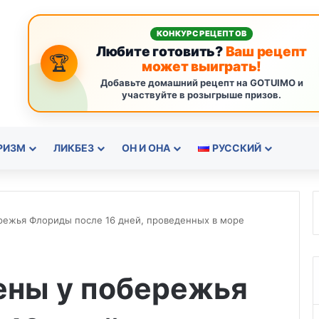
КОНКУРС РЕЦЕПТОВ
Любите готовить?
Ваш рецепт
🏆
может выиграть!
Добавьте домашний рецепт на GOTUIMO и
участвуйте в розыгрыше призов.
РИЗМ
ЛИКБЕЗ
ОН И ОНА
РУССКИЙ
ережья Флориды после 16 дней, проведенных в море
ены у побережья