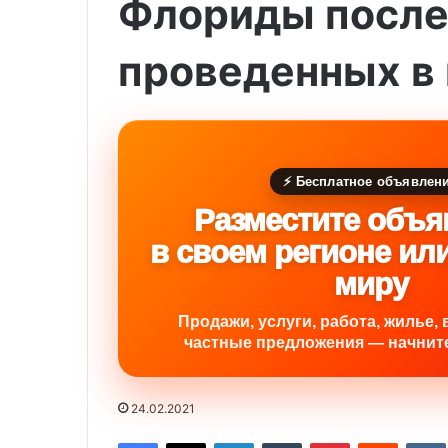
Флориды после 
проведенных в
⚡ Бесплатное объявлен
Разместите объя
в своем регионе ил
миру
Продажи, услуги, работа, жилье, 
частные предложения — начните
24.02.2021
Facebook
X
LinkedIn
Tumblr
Pinterest
Reddit
VK