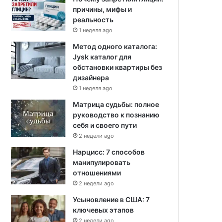
причины, мифы и
реальность
1 неделя ago
Метод одного каталога:
Jysk каталог для
обстановки квартиры без
дизайнера
1 неделя ago
Матрица судьбы: полное
руководство к познанию
себя и своего пути
2 недели ago
Нарцисс: 7 способов
манипулировать
отношениями
2 недели ago
Усыновление в США: 7
ключевых этапов
2 недели ago