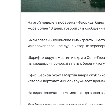
На этой неделе у побережья Флориды было 
море более 16 дней, говорится в сообщении
Были спасены кубинские иммигранты, шес
импровизированное судно которых перевер
Шерифам округа Мартин и округа Сент-Люси
пытающемся проложить путь к берегу к югу
Офис шерифа округа Мартин вчера опубликов
котором вертолет Air1 обнаруживает време
На видео запечатлен момент, когда волна в
Все были доставлены в местные больницы.