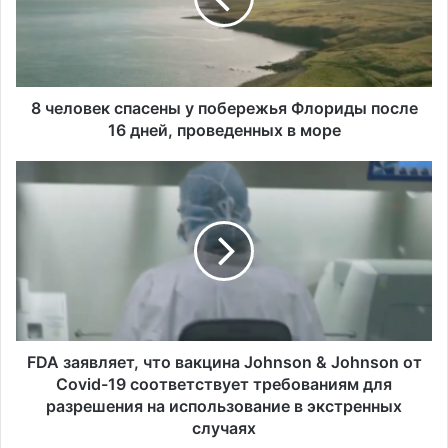
о
в
е
к
с
п
8 человек спасены у побережья Флориды после
а
16 дней, проведенных в море
с
е
F
н
D
ы
A
у
з
п
а
о
я
б
в
е
л
р
я
е
е
FDA заявляет, что вакцина Johnson & Johnson от
ж
т
Covid-19 соответствует требованиям для
ь
,
разрешения на использование в экстренных
я
ч
случаях
Ф
т