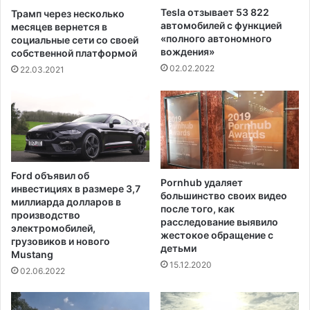
в
o
Tesla отзывает 53 822
Трамп через несколько
е
n
автомобилей с функцией
месяцев вернется в
д
о
«полного автономного
социальные сети со своей
е
т
вождения»
собственной платформой
н
C
02.02.2022
22.03.2021
н
o
ы
v
х
i
в
d
м
-
о
1
р
9
Ford объявил об
е
с
Pornhub удаляет
инвестициях в размере 3,7
большинство своих видео
о
миллиарда долларов в
после того, как
о
производство
расследование выявило
т
электромобилей,
жестокое обращение с
в
грузовиков и нового
детьми
Mustang
е
15.12.2020
т
02.06.2022
с
т