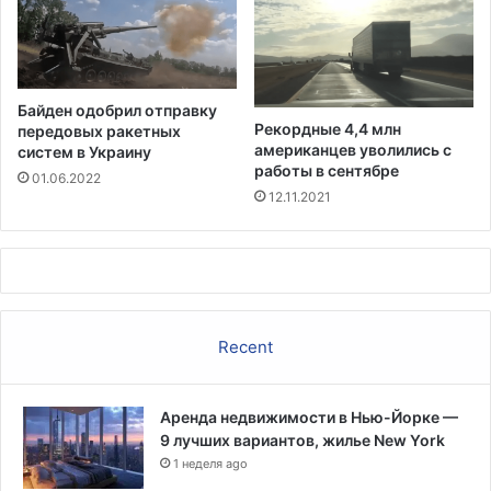
в
у
е
т
т
Байден одобрил отправку
р
Рекордные 4,4 млн
передовых ракетных
е
американцев уволились с
систем в Украину
б
работы в сентябре
01.06.2022
о
12.11.2021
в
а
н
и
я
м
Recent
д
л
я
Аренда недвижимости в Нью-Йорке —
р
9 лучших вариантов, жилье New York
а
з
1 неделя ago
р