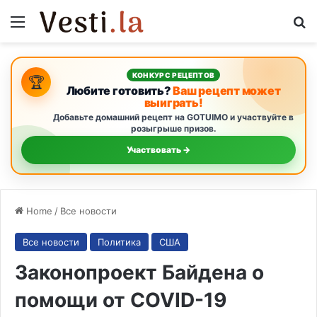
Menu
S
КОНКУРС РЕЦЕПТОВ
🏆
Любите готовить?
Ваш рецепт может
выиграть!
Добавьте домашний рецепт на GOTUIMO и участвуйте в
розыгрыше призов.
Участвовать →
Home
/
Все новости
Все новости
Политика
США
Законопроект Байдена о
помощи от COVID-19