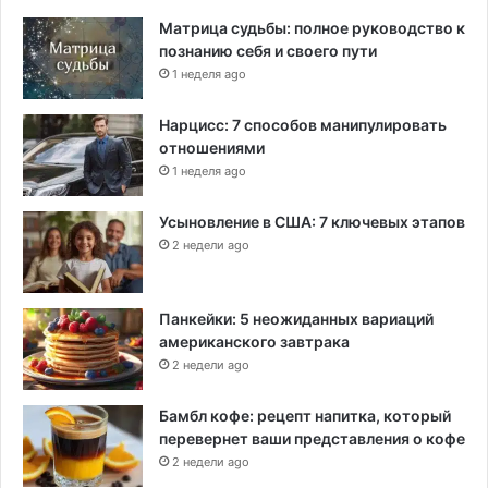
в
Матрица судьбы: полное руководство к
э
познанию себя и своего пути
к
1 неделя ago
с
т
Нарцисс: 7 способов манипулировать
р
отношениями
е
н
1 неделя ago
н
ы
Усыновление в США: 7 ключевых этапов
х
2 недели ago
с
л
у
Панкейки: 5 неожиданных вариаций
ч
американского завтрака
а
2 недели ago
я
х
Бамбл кофе: рецепт напитка, который
перевернет ваши представления о кофе
2 недели ago