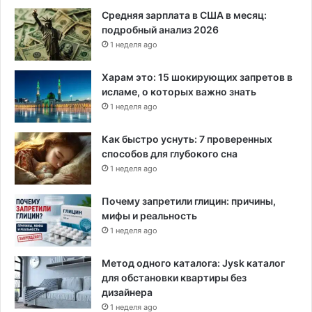
е
Средняя зарплата в США в месяц:
ш
подробный анализ 2026
е
1 неделя ago
н
и
Харам это: 15 шокирующих запретов в
я
исламе, о которых важно знать
н
1 неделя ago
а
и
Как быстро уснуть: 7 проверенных
с
способов для глубокого сна
п
1 неделя ago
о
л
Почему запретили глицин: причины,
ь
мифы и реальность
з
1 неделя ago
о
в
а
Метод одного каталога: Jysk каталог
н
для обстановки квартиры без
и
дизайнера
е
1 неделя ago