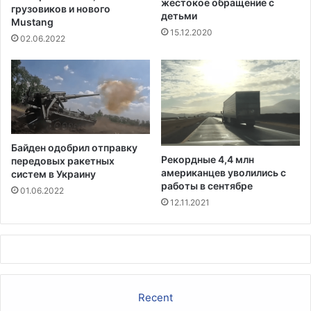
жестокое обращение с
т
грузовиков и нового
детьми
Mustang
р
15.12.2020
и
02.06.2022
ч
е
с
т
в
о
,
Байден одобрил отправку
ч
Рекордные 4,4 млн
передовых ракетных
т
американцев уволились с
систем в Украину
о
работы в сентябре
01.06.2022
б
12.11.2021
ы
у
м
е
н
ь
Recent
ш