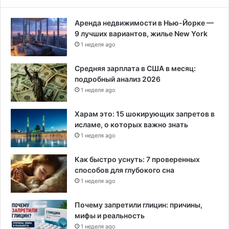
и
т
Аренда недвижимости в Нью-Йорке —
ь
9 лучших вариантов, жилье New York
р
1 неделя ago
и
с
к
Средняя зарплата в США в месяц:
л
подробный анализ 2026
е
1 неделя ago
с
н
Харам это: 15 шокирующих запретов в
ы
исламе, о которых важно знать
х
1 неделя ago
п
о
Как быстро уснуть: 7 проверенных
ж
способов для глубокого сна
а
1 неделя ago
р
о
Почему запретили глицин: причины,
в
мифы и реальность
1 неделя ago