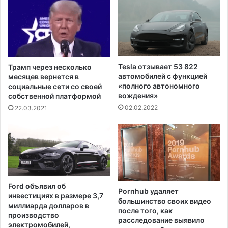
ж
б
а
м
о
ж
Tesla отзывает 53 822
Трамп через несколько
е
автомобилей с функцией
месяцев вернется в
т
«полного автономного
социальные сети со своей
о
вождения»
собственной платформой
т
02.02.2022
22.03.2021
к
л
ю
ч
и
т
ь
Ford объявил об
Pornhub удаляет
э
инвестициях в размере 3,7
большинство своих видео
л
миллиарда долларов в
после того, как
е
производство
расследование выявило
к
электромобилей,