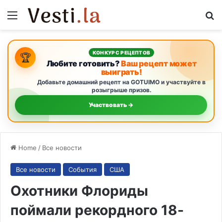
Menu
S
КОНКУРС РЕЦЕПТОВ
🏆
Любите готовить?
Ваш рецепт может
выиграть!
Добавьте домашний рецепт на GOTUIMO и участвуйте в
розыгрыше призов.
Участвовать →
Home
/
Все новости
Все новости
События
США
Охотники Флориды
поймали рекордного 18-