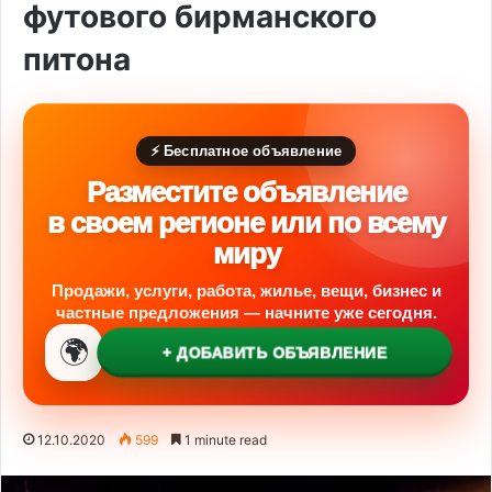
футового бирманского
питона
⚡ Бесплатное объявление
Разместите объявление
в своем регионе или по всему
миру
Продажи, услуги, работа, жилье, вещи, бизнес и
частные предложения — начните уже сегодня.
🌍
+ ДОБАВИТЬ ОБЪЯВЛЕНИЕ
12.10.2020
599
1 minute read