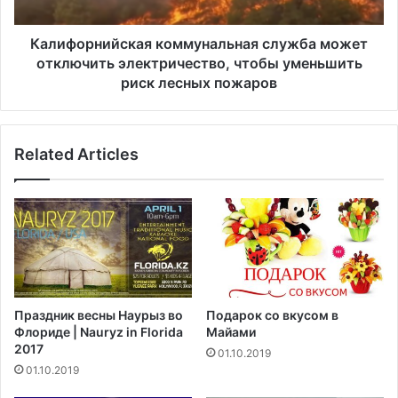
с
н
у
и
д
й
Калифорнийская коммунальная служба может
а
с
отключить электричество, чтобы уменьшить
р
к
риск лесных пожаров
п
а
о
я
Л
к
Related Articles
у
о
и
м
з
м
и
у
а
н
н
а
е
л
ь
н
Праздник весны Наурыз во
Подарок со вкусом в
а
Флориде | Nauryz in Florida
Майами
я
2017
01.10.2019
с
01.10.2019
л
у