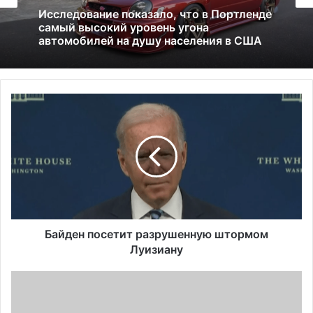
05.05.2026
01.07.2026
Глицин — это фейк или реальное
средство
Б
Исследование показало, что в Портленде
самый высокий уровень угона
а
автомобилей на душу населения в США
й
д
е
н
п
о
с
е
Байден посетит разрушенную штормом
т
Луизиану
и
т
Б
р
а
а
й