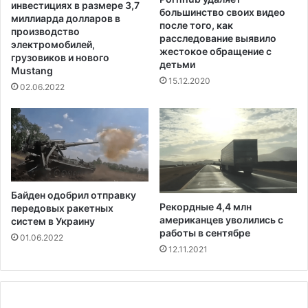
инвестициях в размере 3,7
большинство своих видео
а
миллиарда долларов в
после того, как
р
производство
расследование выявило
у
электромобилей,
жестокое обращение с
грузовиков и нового
ш
детьми
Mustang
е
15.12.2020
н
02.06.2022
и
е
м
к
о
н
с
Байден одобрил отправку
т
Рекордные 4,4 млн
передовых ракетных
и
американцев уволились с
систем в Украину
т
работы в сентябре
01.06.2022
у
12.11.2021
ц
и
о
н