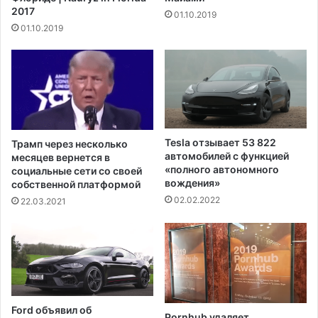
а
т
2017
01.10.2019
н
ы
01.10.2019
у
п
о
с
л
е
6
н
е
Tesla отзывает 53 822
Трамп через несколько
д
автомобилей с функцией
месяцев вернется в
е
«полного автономного
социальные сети со своей
вождения»
л
собственной платформой
ь
02.02.2022
22.03.2021
в
Т
е
х
а
с
е
Ford объявил об
Pornhub удаляет
н