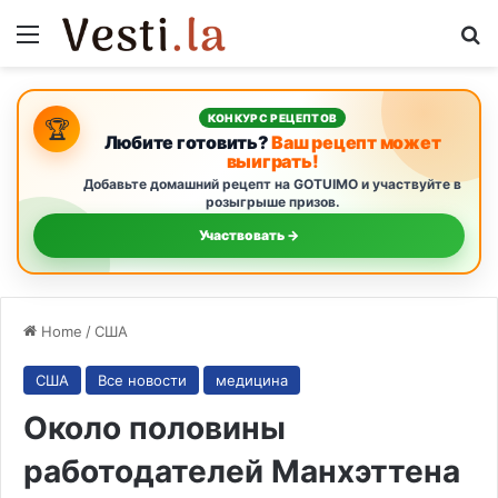
Menu
S
КОНКУРС РЕЦЕПТОВ
🏆
Любите готовить?
Ваш рецепт может
выиграть!
Добавьте домашний рецепт на GOTUIMO и участвуйте в
розыгрыше призов.
Участвовать →
Home
/
США
США
Все новости
медицина
Около половины
работодателей Манхэттена