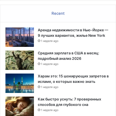
н
о
Recent
г
о
п
Аренда недвижимости в Нью-Йорке —
р
9 лучших вариантов, жилье New York
а
1 неделя ago
в
а
Средняя зарплата в США в месяц:
подробный анализ 2026
1 неделя ago
Харам это: 15 шокирующих запретов в
исламе, о которых важно знать
1 неделя ago
Как быстро уснуть: 7 проверенных
способов для глубокого сна
1 неделя ago