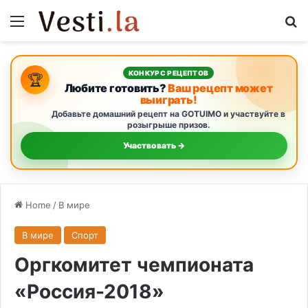
Menu
S
КОНКУРС РЕЦЕПТОВ
🏆
Любите готовить?
Ваш рецепт может
выиграть!
Добавьте домашний рецепт на GOTUIMO и участвуйте в
розыгрыше призов.
Участвовать →
Home
/
В мире
В мире
Спорт
Оргкомитет чемпионата
«Россия-2018»