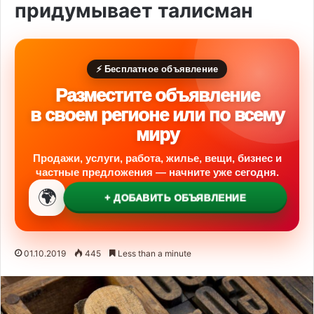
придумывает талисман
⚡ Бесплатное объявление
Разместите объявление
в своем регионе или по всему
миру
Продажи, услуги, работа, жилье, вещи, бизнес и
частные предложения — начните уже сегодня.
🌍
+ ДОБАВИТЬ ОБЪЯВЛЕНИЕ
01.10.2019
445
Less than a minute