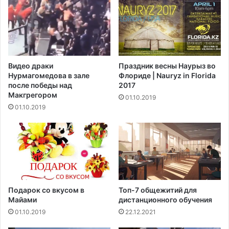
с
ш
т
ь
в
о
е
ф
?
р
у
Видео драки
Праздник весны Наурыз во
к
Нурмагомедова в зале
Флориде | Nauryz in Florida
т
после победы над
2017
а
Макгрегором‍
01.10.2019
х
01.10.2019
и
о
в
о
щ
а
х
?
Подарок со вкусом в
Топ-7 общежитий для
Майами
дистанционного обучения
01.10.2019
22.12.2021