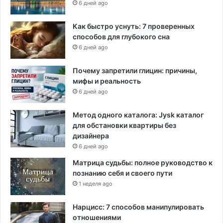
6 дней ago
и
ч
Как быстро уснуть: 7 проверенных
е
способов для глубокого сна
н
6 дней ago
и
я
Почему запретили глицин: причины,
м
мифы и реальность
и
6 дней ago
Метод одного каталога: Jysk каталог
для обстановки квартиры без
дизайнера
6 дней ago
Матрица судьбы: полное руководство к
познанию себя и своего пути
1 неделя ago
Нарцисс: 7 способов манипулировать
отношениями