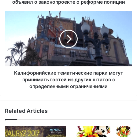
н
объявил о законопроекте о реформе полиции
с
к
К
и
а
й
л
г
и
у
ф
б
о
е
р
р
н
н
и
а
й
Калифорнийские тематические парки могут
т
с
принимать гостей из других штатов с
о
к
определенными ограничениями
р
и
ш
е
т
т
а
Related Articles
е
т
м
а
а
О
т
г
и