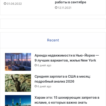
т
работы в сентябре
01.06.2022
о
12.11.2021
в
с
о
п
р
е
Recent
д
е
л
Аренда недвижимости в Нью-Йорке —
е
9 лучших вариантов, жилье New York
н
6 дней ago
н
ы
м
Средняя зарплата в США в месяц:
и
подробный анализ 2026
о
6 дней ago
г
р
Харам это: 15 шокирующих запретов в
а
исламе, о которых важно знать
н