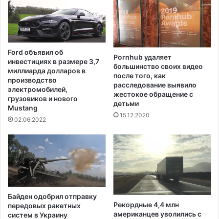
к
м
т
а
е
т
о
ь
р
г
Ford объявил об
е
Pornhub удаляет
о
инвестициях в размере 3,7
большинство своих видео
ф
с
миллиарда долларов в
после того, как
о
т
производство
расследование выявило
р
е
электромобилей,
жестокое обращение с
м
й
грузовиков и нового
детьми
е
Mustang
и
15.12.2020
п
з
02.06.2022
о
д
л
р
и
у
ц
г
и
и
и
х
ш
Байден одобрил отправку
т
Рекордные 4,4 млн
передовых ракетных
а
американцев уволились с
систем в Украину