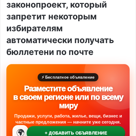
законопроект, который
запретит некоторым
избирателям
автоматически получать
бюллетени по почте
⚡ Бесплатное объявление
Разместите объявление
в своем регионе или по всему
миру
Продажи, услуги, работа, жилье, вещи, бизнес и
частные предложения — начните уже сегодня.
🌍
+ ДОБАВИТЬ ОБЪЯВЛЕНИЕ