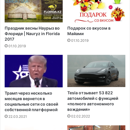
а
ч
й
е
о
с
о
к
Праздник весны Наурыз во
Подарок со вкусом в
б
и
Флориде | Nauryz in Florida
Майами
ъ
е
2017
01.10.2019
я
п
01.10.2019
в
а
и
р
л
к
о
и
з
м
а
о
к
г
о
у
Tesla отзывает 53 822
Трамп через несколько
н
т
автомобилей с функцией
месяцев вернется в
о
п
«полного автономного
социальные сети со своей
п
р
вождения»
собственной платформой
р
и
02.02.2022
22.03.2021
о
н
е
и