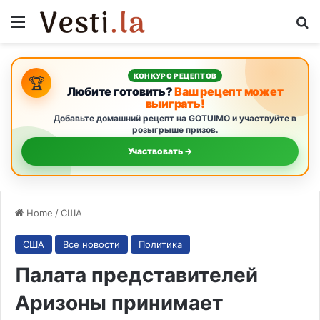
Menu
S
КОНКУРС РЕЦЕПТОВ
🏆
Любите готовить?
Ваш рецепт может
выиграть!
Добавьте домашний рецепт на GOTUIMO и участвуйте в
розыгрыше призов.
Участвовать →
Home
/
США
США
Все новости
Политика
Палата представителей
Аризоны принимает