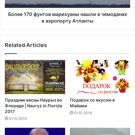
ф
0
о
ф
в
у
Более 170 фунтов марихуаны нашли в чемоданах
н
н
в аэропорту Атланты
а
т
к
о
и
в
т
Related Articles
м
а
а
й
р
с
и
к
х
и
у
е
а
т
н
о
ы
Праздник весны Наурыз во
Подарок со вкусом в
в
н
Флориде | Nauryz in Florida
Майами
а
а
2017
01.10.2019
р
ш
01.10.2019
ы
л
,
и
с
в