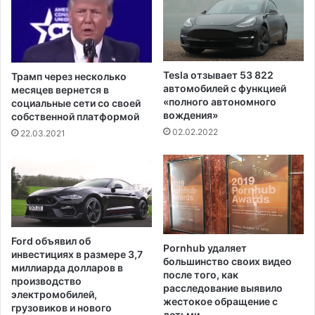
п
ч
и
е
с
м
а
о
н
д
Tesla отзывает 53 822
Трамп через несколько
и
а
автомобилей с функцией
месяцев вернется в
е
н
«полного автономного
социальные сети со своей
д
вождения»
а
собственной платформой
о
х
02.02.2022
22.03.2021
л
в
г
а
о
э
в
р
и
о
1
п
0
о
Ford объявил об
т
Pornhub удаляет
р
инвестициях в размере 3,7
большинство своих видео
р
т
миллиарда долларов в
после того, как
л
у
производство
расследование выявило
н
А
электромобилей,
жестокое обращение с
д
грузовиков и нового
т
детьми