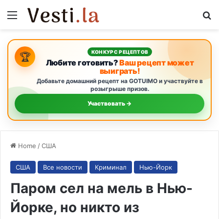
Menu
S
КОНКУРС РЕЦЕПТОВ
🏆
Любите готовить?
Ваш рецепт может
выиграть!
Добавьте домашний рецепт на GOTUIMO и участвуйте в
розыгрыше призов.
Участвовать →
Home
/
США
США
Все новости
Криминал
Нью-Йорк
Паром сел на мель в Нью-
Йорке, но никто из