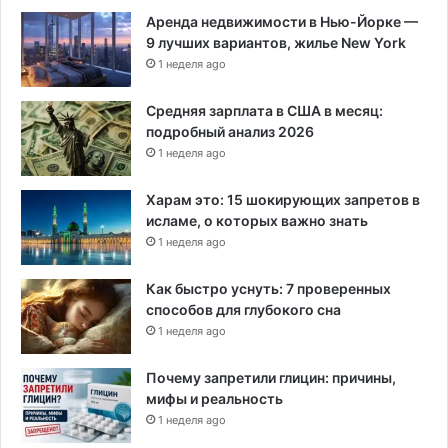
н
Аренда недвижимости в Нью-Йорке —
с
9 лучших вариантов, жилье New York
а
ц
1 неделя ago
и
и
Средняя зарплата в США в месяц:
з
подробный анализ 2026
а
1 неделя ago
C
O
Харам это: 15 шокирующих запретов в
V
исламе, о которых важно знать
I
1 неделя ago
D
-
Как быстро уснуть: 7 проверенных
1
способов для глубокого сна
9
1 неделя ago
Почему запретили глицин: причины,
мифы и реальность
1 неделя ago