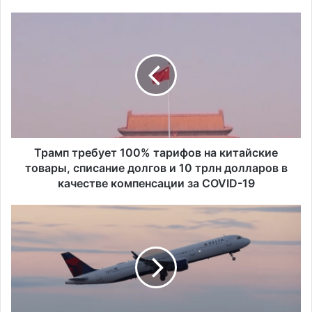
Т
Исследование показало, что в Портленде
самый высокий уровень угона
р
автомобилей на душу населения в США
а
м
п
т
р
е
б
у
Трамп требует 100% тарифов на китайские
е
товары, списание долгов и 10 трлн долларов в
т
качестве компенсации за COVID-19
1
0
Б
0
о
%
л
т
е
а
е
р
1
и
7