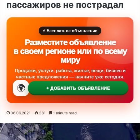
пассажиров не пострадал
⚡ Бесплатное объявление
Разместите объявление
в своем регионе или по всему
миру
Продажи, услуги, работа, жилье, вещи, бизнес и
частные предложения — начните уже сегодня.
🌍
+ ДОБАВИТЬ ОБЪЯВЛЕНИЕ
06.06.2021
381
1 minute read