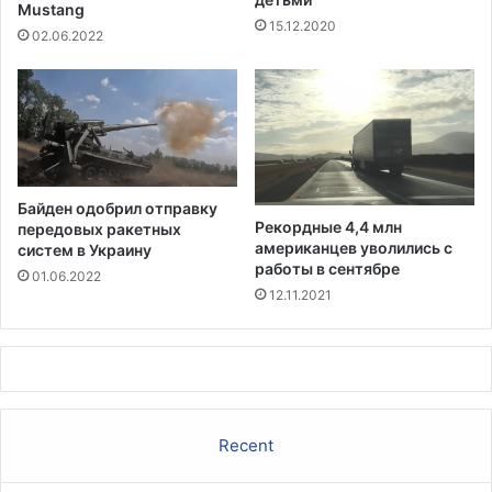
о
Mustang
л
15.12.2020
л
а
02.06.2022
л
н
а
т
р
ы
о
в
в
к
Байден одобрил отправку
а
Рекордные 4,4 млн
передовых ракетных
ч
американцев уволились с
систем в Украину
е
работы в сентябре
01.06.2022
с
12.11.2021
т
в
е
к
о
м
Recent
п
е