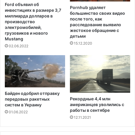
р
Ford объявил об
р
а
Pornhub удаляет
инвестициях в размере 3,7
а
большинство своих видео
м
миллиарда долларов в
т
после того, как
п
производство
расследование выявило
и
а
электромобилей,
жестокое обращение с
в
н
грузовиков и нового
детьми
ш
е
Mustang
15.12.2020
и
п
02.06.2022
м
р
п
е
а
д
н
о
д
с
е
т
м
а
Байден одобрил отправку
и
в
Рекордные 4,4 млн
передовых ракетных
ч
и
американцев уволились с
систем в Украину
е
л
работы в сентябре
01.06.2022
с
а
12.11.2021
к
н
о
е
е
к