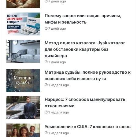
7 дней ago
р
т
а
е
з
Почему запретили глицин: причины,
л
м
мифы и реальность
я
е
м
7 дней ago
р
в
е
о
Метод одного каталога: Jysk каталог
3
з
для обстановки квартиры без
0
м
дизайнера
0
о
7 дней ago
д
ж
Матрица судьбы: полное руководство к
о
н
познанию себя и своего пути
л
о
л
1 неделя ago
с
а
т
р
Нарцисс: 7 способов манипулировать
ь
о
отношениями
п
в
р
1 неделя ago
в
и
н
в
Усыновление в США: 7 ключевых этапов
е
е
1 неделя ago
д