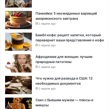
з
е
т
л
и
Панкейки: 5 неожиданных вариаций
ю
с
американского завтрака
в
2 недели ago
о
и
Бамбл кофе: рецепт напитка, который
х
перевернет ваши представления о кофе
д
2 недели ago
е
т
Афродизиак для женщин: лучшие
е
природные патогены
й
д
2 недели ago
о
м
Что нужно для развода в США: 12
о
необходимых документов
й
2 недели ago
,
к
Секс с бывшим мужем — плюсы и
о
минусы
г