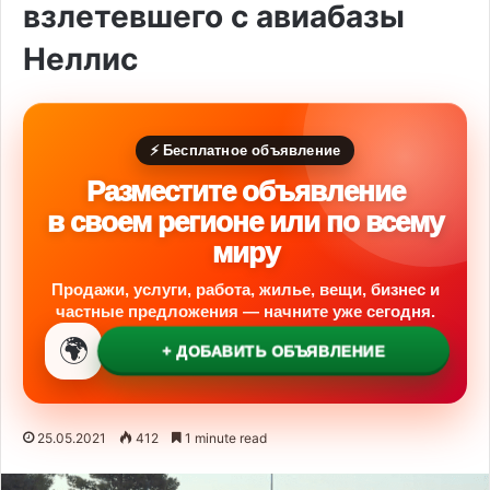
взлетевшего с авиабазы
Неллис
⚡ Бесплатное объявление
Разместите объявление
в своем регионе или по всему
миру
Продажи, услуги, работа, жилье, вещи, бизнес и
частные предложения — начните уже сегодня.
🌍
+ ДОБАВИТЬ ОБЪЯВЛЕНИЕ
25.05.2021
412
1 minute read