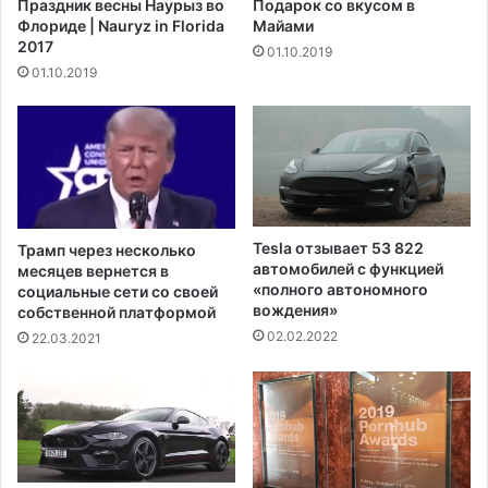
Праздник весны Наурыз во
Подарок со вкусом в
б
т
Флориде | Nauryz in Florida
Майами
л
с
2017
и
01.10.2019
я
01.10.2019
к
,
а
ч
н
т
с
о
к
а
о
д
й
м
п
и
Tesla отзывает 53 822
Трамп через несколько
а
н
автомобилей с функцией
месяцев вернется в
р
и
«полного автономного
социальные сети со своей
т
с
вождения»
собственной платформой
и
т
02.02.2022
22.03.2021
е
р
й
а
,
ц
п
и
р
я
е
Т
к