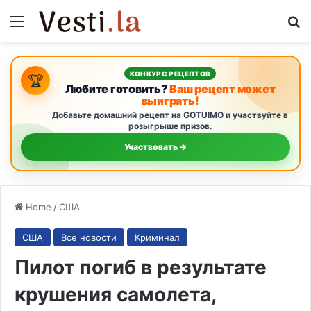
Menu
S
КОНКУРС РЕЦЕПТОВ
🏆
Любите готовить?
Ваш рецепт может
выиграть!
Добавьте домашний рецепт на GOTUIMO и участвуйте в
розыгрыше призов.
Участвовать →
Home
/
США
США
Все новости
Криминал
Пилот погиб в результате
крушения самолета,