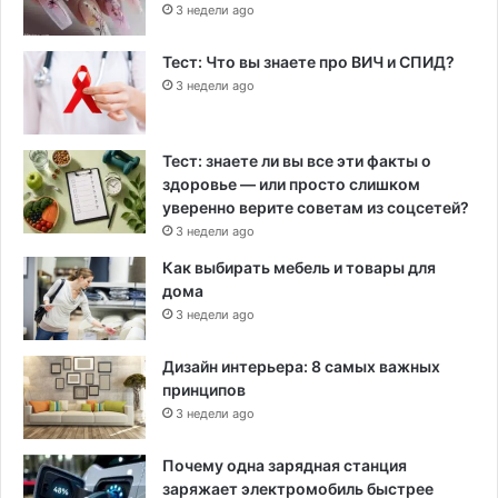
ы
3 недели ago
Тест: Что вы знаете про ВИЧ и СПИД?
3 недели ago
Тест: знаете ли вы все эти факты о
здоровье — или просто слишком
уверенно верите советам из соцсетей?
3 недели ago
Как выбирать мебель и товары для
дома
3 недели ago
Дизайн интерьера: 8 самых важных
принципов
3 недели ago
Почему одна зарядная станция
заряжает электромобиль быстрее