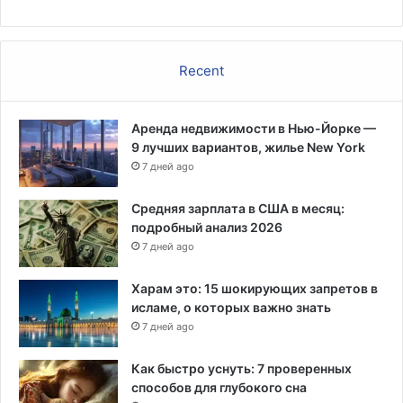
п
о
о
т
с
о
о
Recent
р
б
ы
и
м
е
Аренда недвижимости в Нью-Йорке —
р
п
9 лучших вариантов, жилье New York
а
о
з
7 дней ago
б
л
е
у
Средняя зарплата в США в месяц:
з
ч
подробный анализ 2026
р
е
7 дней ago
а
н
б
н
Харам это: 15 шокирующих запретов в
о
ы
исламе, о которых важно знать
т
м
7 дней ago
и
р
ц
о
Как быстро уснуть: 7 проверенных
е
д
способов для глубокого сна
в
и