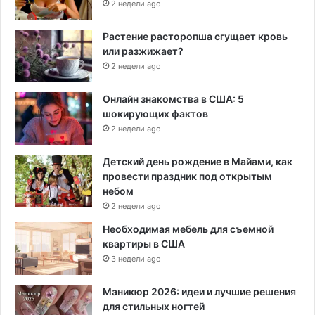
2 недели ago
д
а
Растение расторопша сгущает кровь
о
или разжижает?
н
2 недели ago
и
б
Онлайн знакомства в США: 5
ы
шокирующих фактов
л
2 недели ago
и
д
е
Детский день рождение в Майами, как
п
провести праздник под открытым
о
небом
р
2 недели ago
т
Необходимая мебель для съемной
и
квартиры в США
р
3 недели ago
о
в
Маникюр 2026: идеи и лучшие решения
а
для стильных ногтей
н