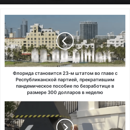
Ф
Исследование показало, что в Портленде
л
самый высокий уровень угона
о
автомобилей на душу населения в США
р
и
д
а
с
т
а
Флорида становится 23-м штатом во главе с
н
Республиканской партией, прекратившим
о
пандемическое пособие по безработице в
в
размере 300 долларов в неделю
и
т
В
с
н
я
о
2
в
3
о