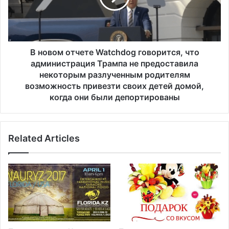
-
м
м
о
ш
т
т
ч
а
е
В новом отчете Watchdog говорится, что
т
т
администрация Трампа не предоставила
о
е
некоторым разлученным родителям
м
W
возможность привезти своих детей домой,
в
a
когда они были депортированы
о
t
г
c
л
h
а
d
Related Articles
в
o
е
g
с
г
Р
о
е
в
с
о
п
р
у
и