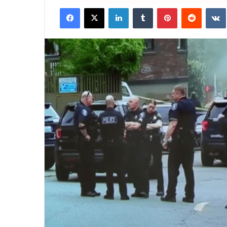
Facebook
X
LinkedIn
Tumblr
Pinterest
Reddit
VK