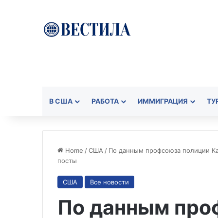
В США
РАБОТА
ИММИГРАЦИЯ
ТУ
Home
/
США
/
По данным профсоюза полиции Кап
посты
США
Все новости
По данным про