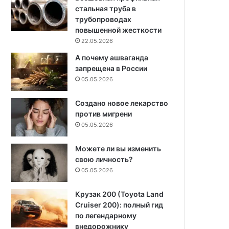
стальная труба в
трубопроводах
повышенной жесткости
22.05.2026
А почему ашваганда
запрещена в России
05.05.2026
Создано новое лекарство
против мигрени
05.05.2026
Можете ли вы изменить
свою личность?
05.05.2026
Крузак 200 (Toyota Land
Cruiser 200): полный гид
по легендарному
внедорожнику