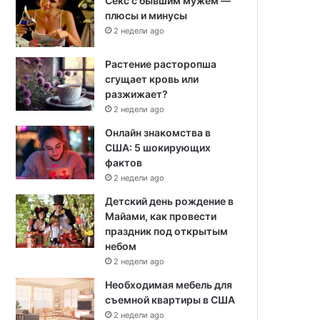
Секс с бывшим мужем —
плюсы и минусы
2 недели ago
Растение расторопша
сгущает кровь или
разжижает?
2 недели ago
Онлайн знакомства в
США: 5 шокирующих
фактов
2 недели ago
Детский день рождение в
Майами, как провести
праздник под открытым
небом
2 недели ago
Необходимая мебель для
съемной квартиры в США
2 недели ago