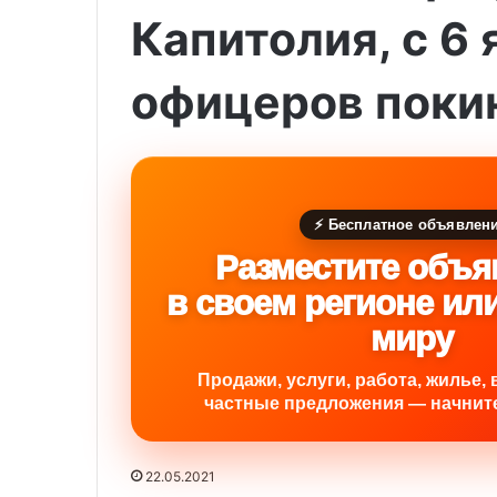
Капитолия, с 6 
офицеров поки
⚡ Бесплатное объявлен
Разместите объя
в своем регионе ил
миру
Продажи, услуги, работа, жилье, 
частные предложения — начните
22.05.2021