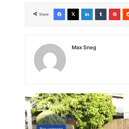
Facebook
X
LinkedIn
Tumblr
Pinterest
Share
Max Sneg
Read Next