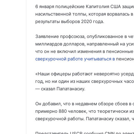
6 января полицейские Капитолия США защи
насильственной толпы, которая ворвалась в
результаты выборов 2020 года.
Заявление профсоюза, опубликованное в чет
миллиардов долларов, направленный на уси
что он не включил изменения в пенсионные
сверхурочной работе учитываться в
пенсион
«Наши офицеры работают невероятно усердн
год, но ни один из наших сверхурочных час
— сказал Папатанасиу.
Он добавил, что в недавнем обзоре сбоев 
примерно 880 человек, что теоретически и
сверхурочной работы. Папатанасиу сказал, ч
Представитель USCP сообщил CNN по электр