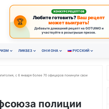
КОНКУРС РЕЦЕПТОВ
Любите готовить?
Ваш рецепт
🏆
может выиграть!
Добавьте домашний рецепт на GOTUIMO и
участвуйте в розыгрыше призов.
РИЗМ
ЛИКБЕЗ
ОН И ОНА
РУССКИЙ
итолия, с 6 января более 70 офицеров покинули свои
фсоюза полиции