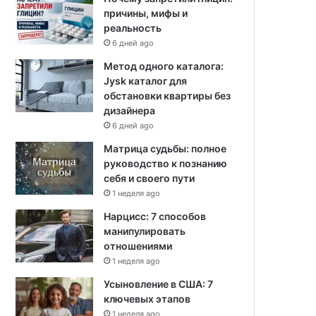
причины, мифы и
реальность
6 дней ago
Метод одного каталога:
Jysk каталог для
обстановки квартиры без
дизайнера
6 дней ago
Матрица судьбы: полное
руководство к познанию
себя и своего пути
1 неделя ago
Нарцисс: 7 способов
манипулировать
отношениями
1 неделя ago
Усыновление в США: 7
ключевых этапов
1 неделя ago