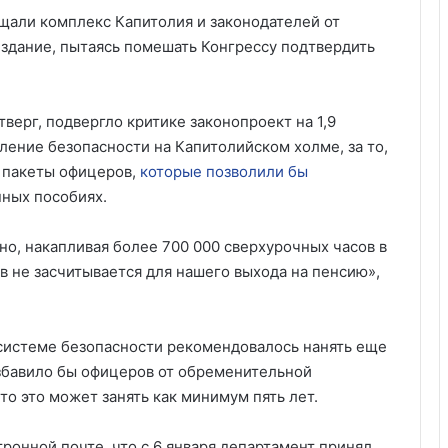
щали комплекс Капитолия и законодателей от
 здание, пытаясь помешать Конгрессу подтвердить
верг, подвергло критике законопроект на 1,9
ление безопасности на Капитолийском холме, за то,
 пакеты офицеров,
которые позволили бы
ных пособиях.
о, накапливая более 700 000 сверхурочных часов в
ов не засчитывается для нашего выхода на пенсию»,
в системе безопасности рекомендовалось нанять еще
збавило бы офицеров от обременительной
то это может занять как минимум пять лет.
онной почте, что с 6 января департамент принял