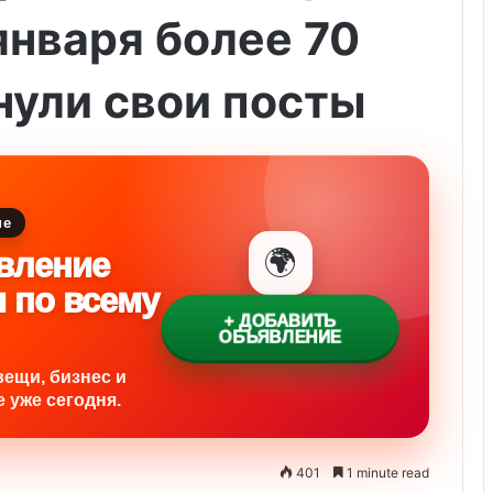
января более 70
нули свои посты
ие
🌍
вление
и по всему
+ ДОБАВИТЬ
ОБЪЯВЛЕНИЕ
вещи, бизнес и
 уже сегодня.
401
1 minute read