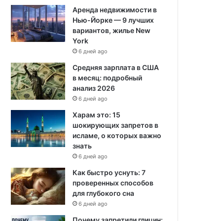
Аренда недвижимости в
Нью-Йорке — 9 лучших
вариантов, жилье New
York
6 дней ago
Средняя зарплата в США
в месяц: подробный
анализ 2026
6 дней ago
Харам это: 15
шокирующих запретов в
исламе, о которых важно
знать
6 дней ago
Как быстро уснуть: 7
проверенных способов
для глубокого сна
6 дней ago
Почему запретили глицин: