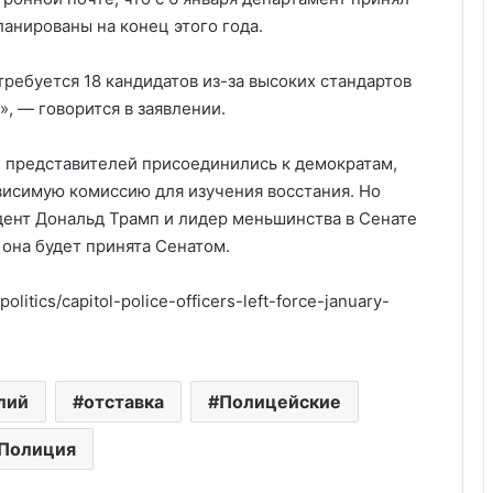
ланированы на конец этого года.
требуется 18 кандидатов из-за высоких стандартов
, — говорится в заявлении.
е представителей присоединились к демократам,
висимую комиссию для изучения восстания. Но
ент Дональд Трамп и лидер меньшинства в Сенате
 она будет принята Сенатом.
olitics/capitol-police-officers-left-force-january-
Удивительные факты о Флориде
лий
отставка
Полицейские
Пляжный домик в Северной
Каролине, где Билл Гейтс и его
бывшая девушка Энн Уинблад
Полиция
проводили долгие выходные, теперь
доступен для сдачи в аренду для