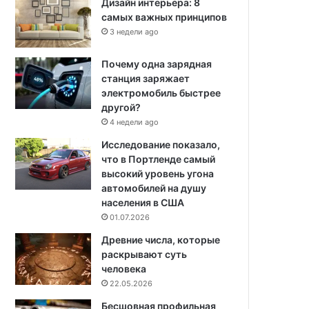
Дизайн интерьера: 8
самых важных принципов
3 недели ago
Почему одна зарядная
станция заряжает
электромобиль быстрее
другой?
4 недели ago
Исследование показало,
что в Портленде самый
высокий уровень угона
автомобилей на душу
населения в США
01.07.2026
Древние числа, которые
раскрывают суть
человека
22.05.2026
Бесшовная профильная