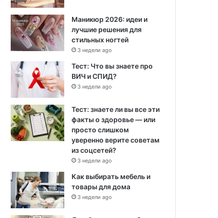
Маникюр 2026: идеи и
лучшие решения для
стильных ногтей
3 недели ago
Тест: Что вы знаете про
ВИЧ и СПИД?
3 недели ago
Тест: знаете ли вы все эти
факты о здоровье — или
просто слишком
уверенно верите советам
из соцсетей?
3 недели ago
Как выбирать мебель и
товары для дома
3 недели ago