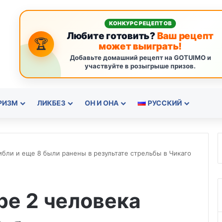
КОНКУРС РЕЦЕПТОВ
Любите готовить?
Ваш рецепт
🏆
может выиграть!
Добавьте домашний рецепт на GOTUIMO и
участвуйте в розыгрыше призов.
РИЗМ
ЛИКБЕЗ
ОН И ОНА
РУССКИЙ
бли и еще 8 были ранены в результате стрельбы в Чикаго
ре 2 человека