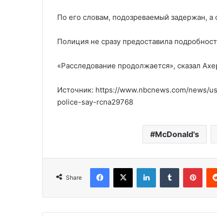
По его словам, подозреваемый задержан, а 
Полиция не сразу предоставила подробност
«Расследование продолжается», сказал Ахе
Источник: https://www.nbcnews.com/news/us
police-say-rcna29768
McDonald's
Facebook
X
LinkedIn
Tumblr
Pinterest
Share