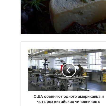
С
Ш
А
о
б
в
и
н
я
ю
США обвиняют одного американца и
т
четырех китайских чиновников в
о