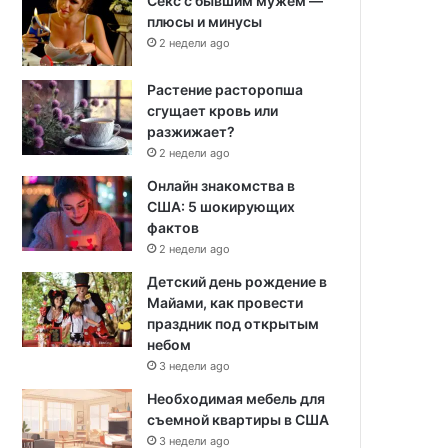
Секс с бывшим мужем —
плюсы и минусы
2 недели ago
Растение расторопша
сгущает кровь или
разжижает?
2 недели ago
Онлайн знакомства в
США: 5 шокирующих
фактов
2 недели ago
Детский день рождение в
Майами, как провести
праздник под открытым
небом
3 недели ago
Необходимая мебель для
съемной квартиры в США
3 недели ago