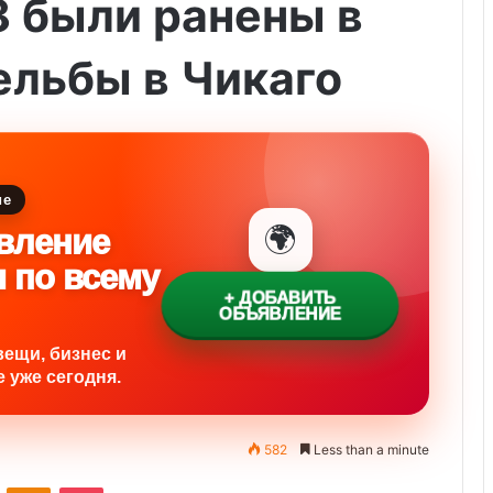
8 были ранены в
ельбы в Чикаго
ие
🌍
вление
и по всему
+ ДОБАВИТЬ
ОБЪЯВЛЕНИЕ
вещи, бизнес и
 уже сегодня.
582
Less than a minute
ontakte
Odnoklassniki
Pocket