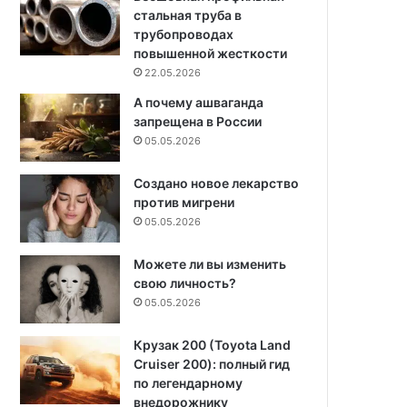
стальная труба в
трубопроводах
повышенной жесткости
22.05.2026
А почему ашваганда
запрещена в России
05.05.2026
Создано новое лекарство
против мигрени
05.05.2026
Можете ли вы изменить
свою личность?
05.05.2026
Крузак 200 (Toyota Land
Cruiser 200): полный гид
по легендарному
внедорожнику