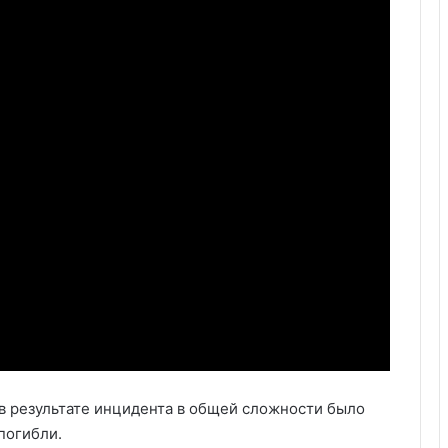
 в результате инцидента в общей сложности было
погибли.