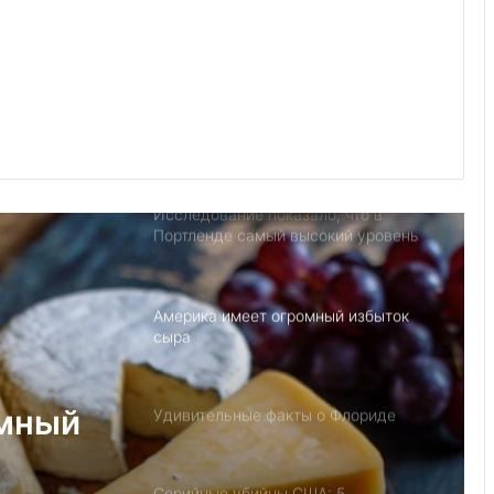
Детский день рождение в Майами,
как провести праздник под
открытым небом
Исследование показало, что в
Портленде самый высокий уровень
угона автомобилей на душу
населения в США
Америка имеет огромный избыток
сыра
Удивительные факты о Флориде
Серийные убийцы США: 5
 о
шокирующих случаев
Пляжный домик в Северной