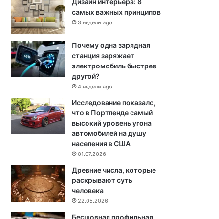
Дизайн интерьера: 8
самых важных принципов
3 недели ago
Почему одна зарядная
станция заряжает
электромобиль быстрее
другой?
4 недели ago
Исследование показало,
что в Портленде самый
высокий уровень угона
автомобилей на душу
населения в США
01.07.2026
Древние числа, которые
раскрывают суть
человека
22.05.2026
Бесшовная профильная