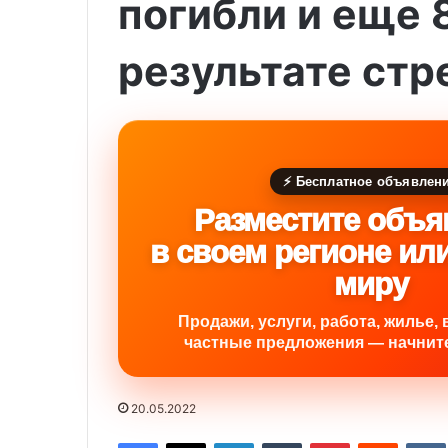
погибли и еще 
результате стр
⚡ Бесплатное объявлен
Разместите объя
в своем регионе ил
миру
Продажи, услуги, работа, жилье, 
частные предложения — начните
20.05.2022
Facebook
X
LinkedIn
Tumblr
Pinterest
Reddit
VK