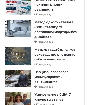
причины, мифы и
реальность
1 неделя ago
Метод одного каталога:
Jysk каталог для
обстановки квартиры без
дизайнера
1 неделя ago
Матрица судьбы: полное
руководство к познанию
себя и своего пути
1 неделя ago
Нарцисс: 7 способов
манипулировать
отношениями
1 неделя ago
Усыновление в США: 7
ключевых этапов
2 недели ago