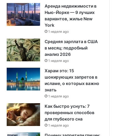
Аренда недвижимости в
Нью-Йорке — 9 лучших
вариантов, жилье New
York
1 неделя ago
Средняя зарплата в США
в месяц: подробный
анализ 2026
1 неделя ago
Харам это: 15
шокирующих запретов в
исламе, о которых важно
знать
1 неделя ago
Как быстро уснуть: 7
проверенных способов
для глубокого сна
1 неделя ago
Почему запретили глицин: