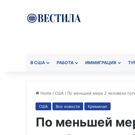
В США
РАБОТА
ИММИГРАЦИЯ
ТУ
Home
/
США
/
По меньшей мере 2 человека поги
США
Все новости
Криминал
По меньшей ме