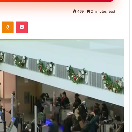
469
2 minutes read
ontakte
Odnoklassniki
Pocket