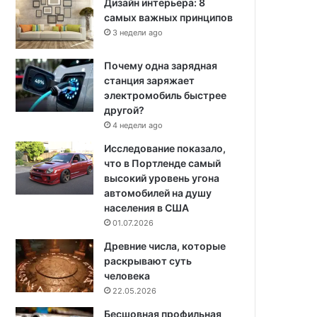
Дизайн интерьера: 8
самых важных принципов
3 недели ago
Почему одна зарядная
станция заряжает
электромобиль быстрее
другой?
4 недели ago
Исследование показало,
что в Портленде самый
высокий уровень угона
автомобилей на душу
населения в США
01.07.2026
Древние числа, которые
раскрывают суть
человека
22.05.2026
Бесшовная профильная