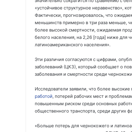
значительно сократится по сравнению с бе
«устойчивое структурное неравенство», ко
Фактически, прогнозировалось, что ожидае
меньшинств примерно в три раза меньше, ч
более высокой смертности, ожидаемая прод
белого населения, на 2,26 [года] ниже для 
латиноамериканского населения».
Эти различия согласуются с цифрами, опуб
заболеваний (ЦКЗ), который сообщает о по
заболевания и смертности среди чернокожи
Исследователи заявили, что более высокие
работой
, потерей рабочих мест и проблемам
повышенным риском среди основных работ
общественного транспорта, среди других ф
«Больше потерь для чернокожего и латиноа