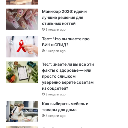
Маникюр 2026: идеи и
лучшие решения для
стильных ногтей
3 недели ago
Тест: Что вы знаете про
ВИЧ и СПИД?
3 недели ago
Тест: знаете ли вы все эти
факты о здоровье — или
просто слишком
уверенно верите советам
из соцсетей?
3 недели ago
Как выбирать мебель и
товары для дома
3 недели ago