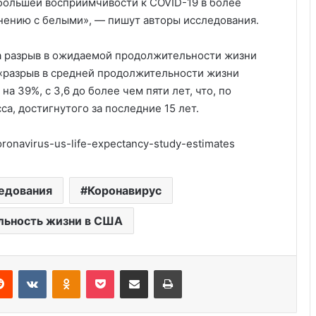
 большей восприимчивости к COVID-19 в более
внению с белыми», — пишут авторы исследования.
ла разрыв в ожидаемой продолжительности жизни
 «разрыв в средней продолжительности жизни
 39%, с 3,6 до более чем пяти лет, что, по
а, достигнутого за последние 15 лет.
ronavirus-us-life-expectancy-study-estimates
Америка имеет огромный избыток
едования
Коронавирус
сыра
ьность жизни в США
Удивительные факты о Флориде
Reddit
VKontakte
Odnoklassniki
Pocket
Share via Email
Print
Глицин для детей: правильная
дозировка и применение