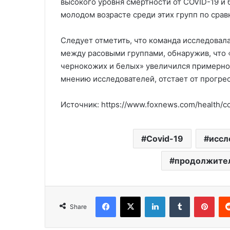
высокого уровня смертности от COVID-19 и
молодом возрасте среди этих групп по сра
Следует отметить, что команда исследова
между расовыми группами, обнаружив, что
чернокожих и белых» увеличился примерно на
мнению исследователей, отстает от прогресс
Источник: https://www.foxnews.com/health/co
Covid-19
иссл
продолжител
Facebook
X
LinkedIn
Tumblr
Pinterest
Share