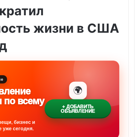
ократил
ость жизни в США
од
ие
🌍
вление
и по всему
+ ДОБАВИТЬ
ОБЪЯВЛЕНИЕ
вещи, бизнес и
 уже сегодня.