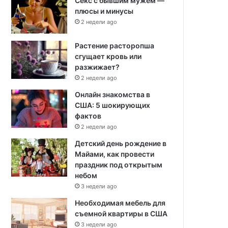
Секс с бывшим мужем —
плюсы и минусы
2 недели ago
Растение расторопша
сгущает кровь или
разжижает?
2 недели ago
Онлайн знакомства в
США: 5 шокирующих
фактов
2 недели ago
Детский день рождение в
Майами, как провести
праздник под открытым
небом
3 недели ago
Необходимая мебель для
съемной квартиры в США
3 недели ago