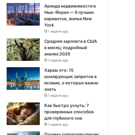
Аренда недвижимости в
Нью-Йорке — 9 лучших
вариантов, жилье New
York
1 неделя ago
Средняя зарплата в США
в месяц: подробный
анализ 2026
1 неделя ago
Харам это: 15
шокирующих запретов в
исламе, о которых важно
знать
1 неделя ago
Как быстро уснуть: 7
проверенных способов
для глубокого сна
1 неделя ago
Почему запретили глицин: