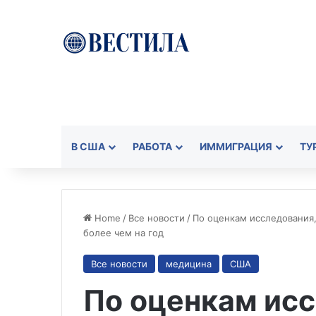
В США
РАБОТА
ИММИГРАЦИЯ
ТУ
Home
/
Все новости
/
По оценкам исследования
более чем на год
Все новости
медицина
США
По оценкам исс