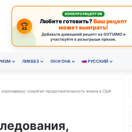
КОНКУРС РЕЦЕПТОВ
Любите готовить?
Ваш рецепт
🏆
может выиграть!
Добавьте домашний рецепт на GOTUIMO и
участвуйте в розыгрыше призов.
РИЗМ
ЛИКБЕЗ
ОН И ОНА
РУССКИЙ
, коронавирус сократил продолжительность жизни в США
ледования,