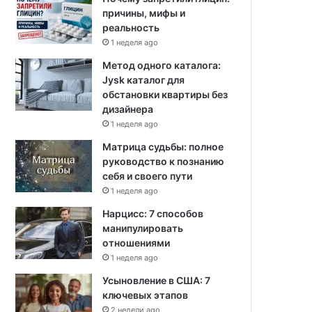
причины, мифы и
реальность
1 неделя ago
Метод одного каталога:
Jysk каталог для
обстановки квартиры без
дизайнера
1 неделя ago
Матрица судьбы: полное
руководство к познанию
себя и своего пути
1 неделя ago
Нарцисс: 7 способов
манипулировать
отношениями
1 неделя ago
Усыновление в США: 7
ключевых этапов
2 недели ago