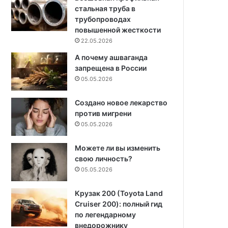
стальная труба в
трубопроводах
повышенной жесткости
22.05.2026
А почему ашваганда
запрещена в России
05.05.2026
Создано новое лекарство
против мигрени
05.05.2026
Можете ли вы изменить
свою личность?
05.05.2026
Крузак 200 (Toyota Land
Cruiser 200): полный гид
по легендарному
внедорожнику