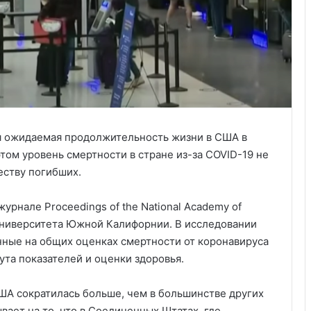
я ожидаемая продолжительность жизни в США в
этом уровень смертности в стране из-за COVID-19 не
еству погибших.
урнале Proceedings of the National Academy of
Университета Южной Калифорнии. В исследовании
ные на общих оценках смертности от коронавируса
ута показателей и оценки здоровья.
ША сократилась больше, чем в большинстве других
вает на то, что в Соединенных Штатах, где