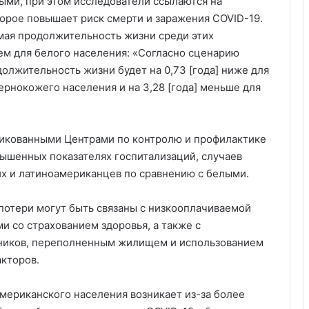
лыми, при этом исследователи ссылаются на
торое повышает риск смерти и заражения COVID-19.
мая продолжительность жизни среди этих
ем для белого населения: «Согласно сценарию
олжительность жизни будет на 0,73 [года] ниже для
чернокожего населения и на 3,28 [года] меньше для
ликованными Центрами по контролю и профилактике
вышенных показателях госпитализаций, случаев
х и латиноамериканцев по сравнению с белыми.
 потери могут быть связаны с низкооплачиваемой
и со страхованием здоровья, а также с
ников, переполненным жилищем и использованием
акторов.
мериканского населения возникает из-за более