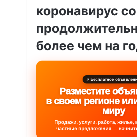
коронавирус с
продолжительн
более чем на г
⚡ Бесплатное объявлен
Разместите объя
в своем регионе ил
миру
Продажи, услуги, работа, жилье, 
частные предложения — начните